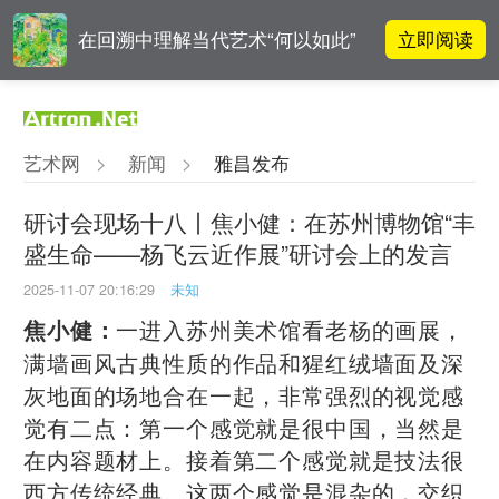
立即阅读
在回溯中理解当代艺术“何以如此”
雅昌指数 | 月度(2025年7月)策展人
立即阅读
影响力榜单
艺术网
>
新闻
>
雅昌发布
对话 | 在开放和自由中确立艺术价
立即阅读
值
研讨会现场十八丨焦小健：在苏州博物馆“丰
盛生命——杨飞云近作展”研讨会上的发言
阿拉里奥画廊上海转型：为何要成
立即阅读
为策展式艺术商业综合体？
2025-11-07 20:16:29
未知
一进入苏州美术馆看老杨的画展，
焦小健：
满墙画风古典性质的作品和猩红绒墙面及深
灰地面的场地合在一起，非常强烈的视觉感
觉有二点：第一个感觉就是很中国，当然是
在内容题材上。接着第二个感觉就是技法很
西方传统经典。这两个感觉是混杂的，交织