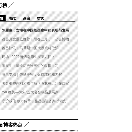
行榜
闻
拍卖
画廊
展览
陈履生：女性在中国绘画史中的表现与发展
雅昌月度展览推荐｜阳春三月，一起去博物
雅昌快讯 | “马蒂斯中国大展或将取消
现场 | 2022范炳南师生展第六回：
陈履生：革命历史绘画中的巾帼（2）
雅昌专稿｜奈良美智：保持纯粹和内省
著名雕塑家刘艺杰作品《飞龙在天》在西安
“50 绝美—御宋”五大名窑珍品展展期
守护诚信 致力传承，雅昌鉴证备案以领先
坛/博客热点