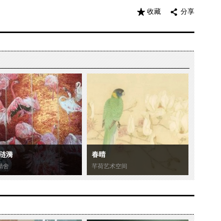
收藏
分享
涟漪
春晴
精舍
芊荷艺术空间