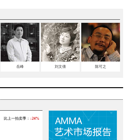
岳峰
刘文倩
陈可之
比上一拍卖季：
↓24%