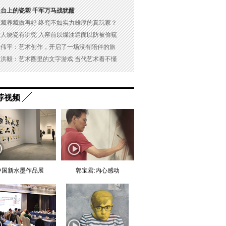
展台上的瓷塑 千军万马战犹酣
以藏养藏做再好 终究不如实力雄厚的真玩家？
古人烧瓷有讲究 入窑前以煤油遮面以防被偷窥
吴伟平：艺术创作，开启了一场没有陪伴的旅
杜洪毅：艺术圈里的文字游戏 当代艺术看不懂
荐视频
中国新水墨作品展
郭宝君:内心感动