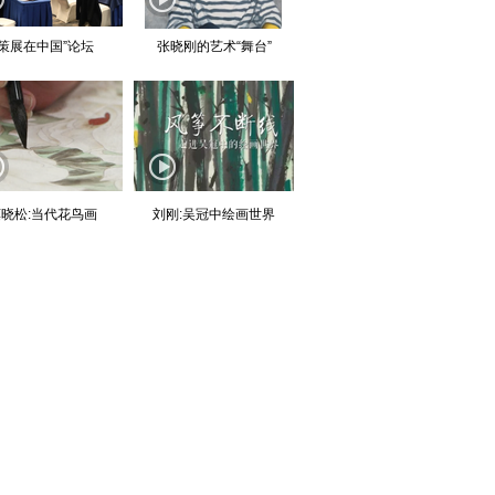
“策展在中国”论坛
张晓刚的艺术“舞台”
晓松:当代花鸟画
刘刚:吴冠中绘画世界