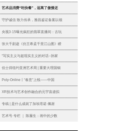
艺术品消费“吃快餐”，远离了傲慢还
守护诚信 致力传承，雅昌鉴证备案以领
央视3·15曝光疯狂的翡翠直播间：古玩
张大千剧迹《仿王希孟千里江山图》睽
“写实主义与超现实主义的对话--孙家
佳士得纽约亚洲艺术周 | 重要大理国铜
Poly-Online丨“春意”上线——中国
XR技术与艺术创作融合的元宇宙虚拟
专稿 | 是什么成就了加埃塔诺·佩谢
艺术号·专栏 ｜ 陈履生：画中的少数