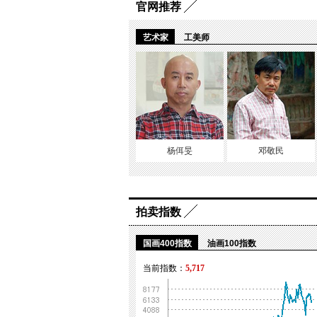
官网推荐
艺术家
工美师
杨佴旻
邓敬民
拍卖指数
国画400指数
油画100指数
当前指数：
5,717