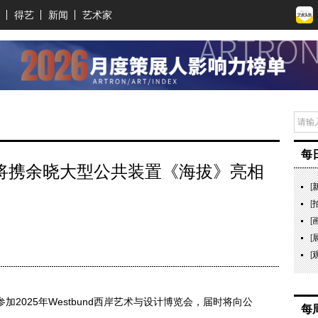
得艺
新闻
艺术家
每
ne Arts将携余晓大型公共装置《海拔》亮相
[
[
[
[
[
布将于11月参加2025年Westbund西岸艺术与设计博览会，届时将向公
每