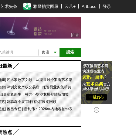
艺术头条
雅昌拍卖图录
云艺+
Artbase
登录
搜索
资讯
日最新
新闻
]
艺术家数字文献｜从梁世雄个案看艺术家艺术数字文献的重要性和紧迫性
拍卖
]
深圳文化产权交易所 | 托管易业务集萃共赏 吉光瓷影
画廊
]
意象新生：韩方小型沙龙展登陆新加坡
展览
]
姚蓉蓉个展“独行有灯”展览回顾
观点
]
雅昌专栏 | 唐利伟：2026年内地春拍钟表市场观察 赛道重构、圈层分化与收藏逻辑迭代
周热点