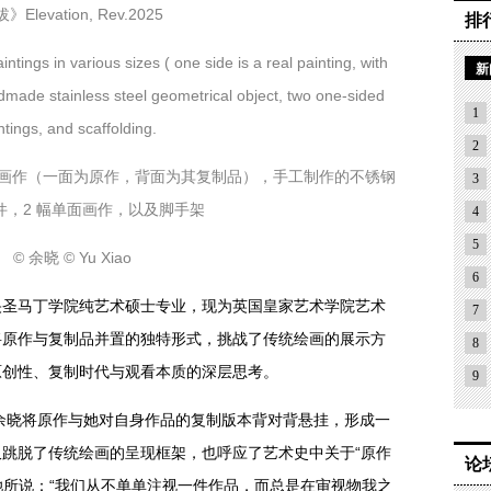
》Elevation, Rev.2025
排
ntings in various sizes ( one side is a real painting, with
新
ndmade stainless steel geometrical object, two one-sided
1
ntings, and scaffolding.
2
面画作（一面为原作，背面为其复制品），手工制作的不锈钢
3
件，2 幅单面画作，以及脚手架
4
5
© 余晓 © Yu Xiao
6
央圣马丁学院纯艺术硕士专业，现为英国皇家艺术学院艺术
7
将原作与复制品并置的独特形式，挑战了传统绘画的展示方
8
原创性、复制时代与观看本质的深层思考。
9
025 中，余晓将原作与她对自身作品的复制版本背对背悬挂，形成一
跳脱了传统绘画的呈现框架，也呼应了艺术史中关于“原作
论
如她所说：“我们从不单单注视一件作品，而总是在审视物我之