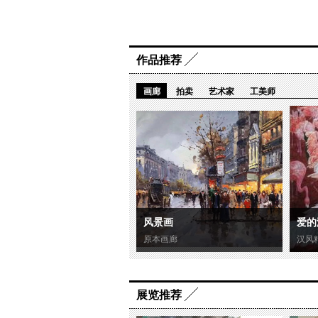
作品推荐
画廊
拍卖
艺术家
工美师
风景画
爱的
原本画廊
汉风
展览推荐