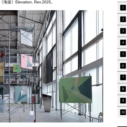
levation, Rev.2025。
1
2
3
4
5
6
7
8
9
10