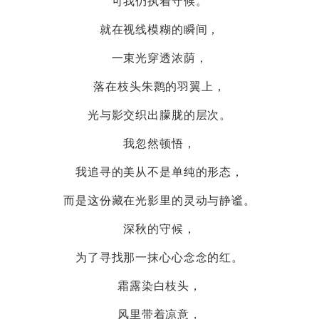
可我仍执着守候。
就在视线模糊的瞬间，
一束光穿透浓荫，
落在枝头朱鹮的羽翼上，
光与影交织出朦胧的层次。
我忽然顿悟，
我追寻的美从不是单纯的形态，
而是这份藏在光影里的灵动与静谧。
深秋的守候，
为了寻找那一抹心心念念的红。
霜露染白枝头，
风里带着凉意，