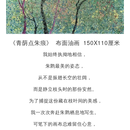
《青荫点朱痕》 布面油画 150X110厘米
我始终执拗地相信，
朱鹮最美的姿态，
从不是振翅长空的壮阔，
而是静立枝头时的那份安然。
为了捕捉这份藏在枝叶间的美感，
我一次次奔赴朱鹮栖息地写生。
可笔下的画布总难留住心意，