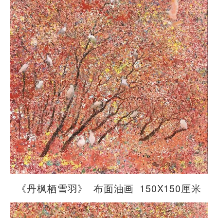
​《丹枫栖雪羽》 布面油画 150X150厘米