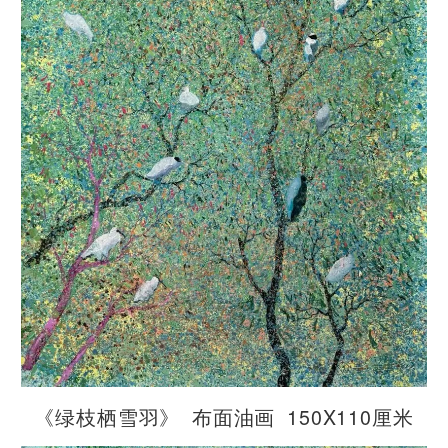
《绿枝栖雪羽》 布面油画 150X110厘米