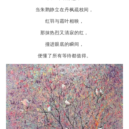
当朱鹮静立在丹枫疏枝间，
红羽与霜叶相映，
那抹热烈又清寂的红，
撞进眼底的瞬间，
便懂了所有等待都值得。