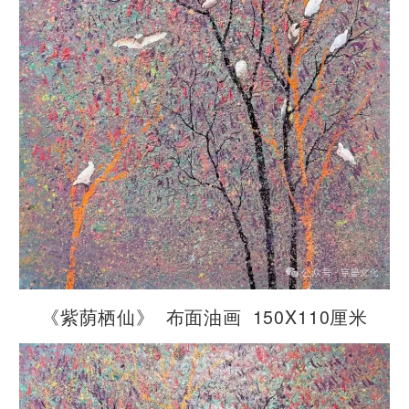
《紫荫栖仙》 布面油画 150X110厘米