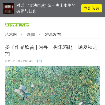
对话 | “道法自然” 范一夫山水中的
立即阅读
破界与归真
对话 | 在开放和自由中确立艺术价
立即阅读
值
艺术网
>
新闻
>
雅昌发布
张瀚文：以物质媒介具象化精神世
立即阅读
界
晏子作品欣赏 | 为寻一树朱鹮赴一场夏秋之
约
OCAT上海馆：参与构建上海艺术生
立即阅读
态的十年
2025-11-03 21:02:49
未知