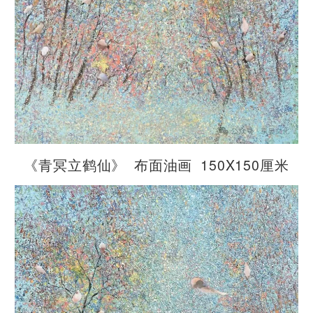
《青冥立鹤仙》 布面油画 150X150厘米