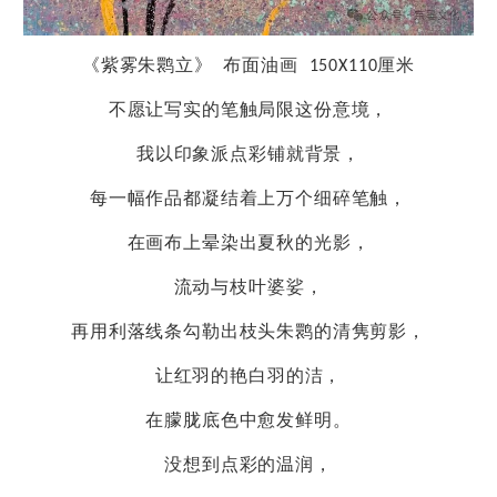
《紫雾朱鹮立》 布面油画 150X110厘米
不愿让写实的笔触局限这份意境，
我以印象派点彩铺就背景，
每一幅作品都凝结着上万个细碎笔触，
在画布上晕染出夏秋的光影，
流动与枝叶婆娑，
再用利落线条勾勒出枝头朱鹮的清隽剪影，
让红羽的艳白羽的洁，
在朦胧底色中愈发鲜明。
没想到点彩的温润，