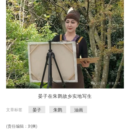
晏子在朱鹮故乡实地写生
晏子
朱鹮
油画
文章标签
(责任编辑：刘爽)