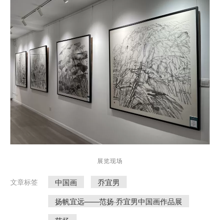
展览现场
中国画
乔宜男
文章标签
扬帆宜远——范扬·乔宜男中国画作品展