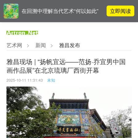
立即阅读
在回溯中理解当代艺术“何以如此”
高孝午作品被盗版至110多国 首次
立即阅读
发起全球维权
艺术网
>
新闻
>
雅昌发布
雅昌指数 | 月度(2025年7月)策展人
立即阅读
影响力榜单
雅昌现场 | “扬帆宜远——范扬·乔宜男中国
画作品展”在北京琉璃厂西街开幕
对话 | “道法自然” 范一夫山水中的
立即阅读
破界与归真
2025-10-11 11:31:43
未知