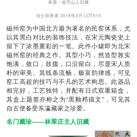
来源：临宇山人旧藏
佳士得香港 2018年3月 LOT510
磁州窑为中国北方最为著名的民窑体系，尤
以其黑白对比的装饰技法，在宋元陶瓷史上
留下了浓墨重彩的一笔。此件小罐即为北宋
磁州窑的经典之作。其型小巧，然造型敦实
饱满，敛口，鼓腹，口沿留白，尽显宋人质
朴的审美。其线条流畅，极富韵律感，可见
窑工高超的技巧与不凡的艺术构思。此器品
相完好，工艺独特，并配有日式双重箱盒，
其盒上题签亦称之为“黒釉栉描文”，可见其
自古便备受东瀛藏家之珍爱。
名门藏珍——林翠庄主人旧藏