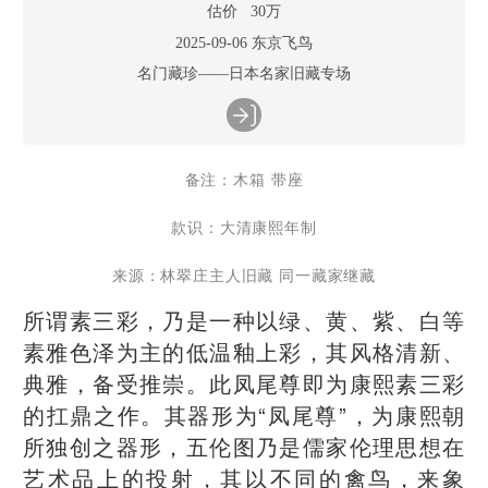
估价 30万
2025-09-06 东京飞鸟
名门藏珍——日本名家旧藏专场
备注：木箱 带座
款识：大清康熙年制
来源：林翠庄主人旧藏 同一藏家继藏
所谓素三彩，乃是一种以绿、黄、紫、白等
素雅色泽为主的低温釉上彩，其风格清新、
典雅，备受推崇。此凤尾尊即为康熙素三彩
的扛鼎之作。其器形为“凤尾尊”，为康熙朝
所独创之器形，五伦图乃是儒家伦理思想在
艺术品上的投射，其以不同的禽鸟，来象