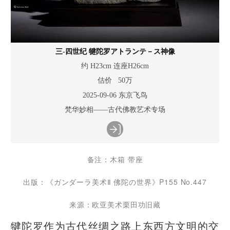
三-四世纪 犍陀罗アトランテ－ス神像
约 H23cm 连座H26cm
估价 50万
2025-09-06 东京飞鸟
梵华妙相——古代佛教艺术专场
备注：木箱 带座
出版：《ガンダーラ美术Ⅱ 佛陀の世界》P155 No.447
来源：欧亚美术栗田功旧藏
犍陀罗作为古代丝绸之路上东西方文明的交