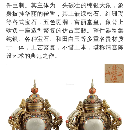
件巨制。其主体为一头硕壮的纯银大象，象
身披挂华丽的鞍辔，其上嵌绿松石、红珊瑚
等各式宝石，五色斑斓，富丽堂皇。象背上
驮负一座造型繁复的仿古宝瓶。整件器物集
纯银、各种宝石、和田白玉等多重名贵材质
于一体，工艺繁复，不惜工本，堪称清宫陈
设艺术的典范之作。