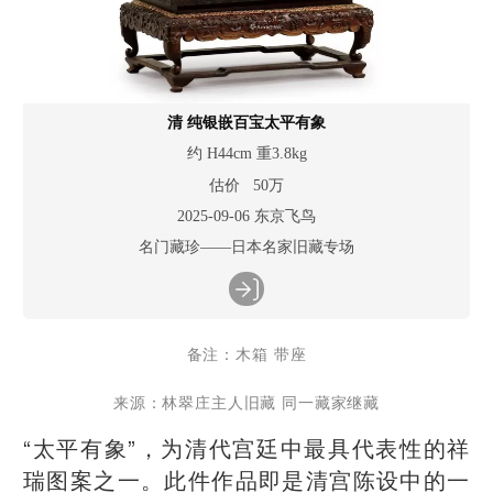
清 纯银嵌百宝太平有象
约 H44cm 重3.8kg
估价 50万
2025-09-06 东京飞鸟
名门藏珍——日本名家旧藏专场
备注：木箱 带座
来源：林翠庄主人旧藏 同一藏家继藏
“太平有象”，为清代宫廷中最具代表性的祥
瑞图案之一。此件作品即是清宫陈设中的一