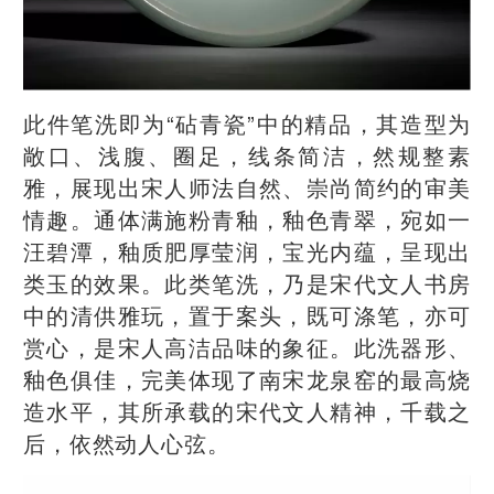
此件笔洗即为“砧青瓷”中的精品，其造型为
敞口、浅腹、圈足，线条简洁，然规整素
雅，展现出宋人师法自然、崇尚简约的审美
情趣。通体满施粉青釉，釉色青翠，宛如一
汪碧潭，釉质肥厚莹润，宝光内蕴，呈现出
类玉的效果。此类笔洗，乃是宋代文人书房
中的清供雅玩，置于案头，既可涤笔，亦可
赏心，是宋人高洁品味的象征。此洗器形、
釉色俱佳，完美体现了南宋龙泉窑的最高烧
造水平，其所承载的宋代文人精神，千载之
后，依然动人心弦。