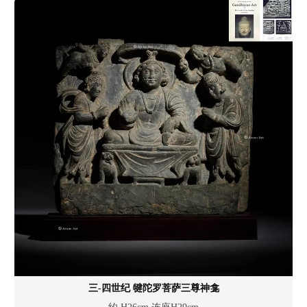
三-四世纪 犍陀罗菩萨三尊神龛