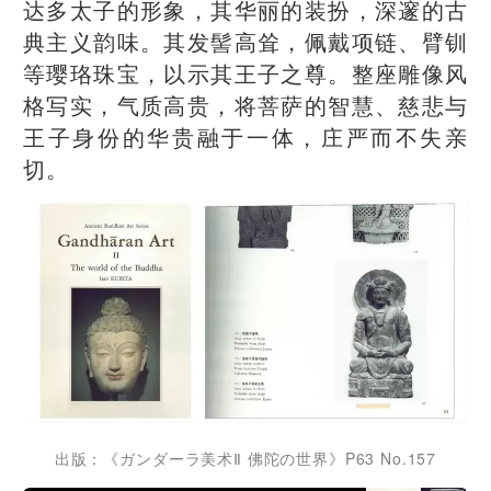
达多太子的形象，其华丽的装扮，深邃的古
典主义韵味。其发髻高耸，佩戴项链、臂钏
等璎珞珠宝，以示其王子之尊。整座雕像风
格写实，气质高贵，将菩萨的智慧、慈悲与
王子身份的华贵融于一体，庄严而不失亲
切。
出版：《ガンダーラ美术Ⅱ 佛陀の世界》P63 No.157