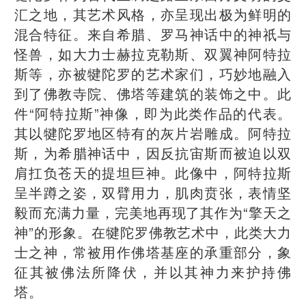
汇之地，其艺术风格，亦呈现出极为鲜明的
混合特征。来自希腊、罗马神话中的神祇与
怪兽，如大力士赫拉克勒斯、双翼神阿特拉
斯等，亦被犍陀罗的艺术家们，巧妙地融入
到了佛教寺院、佛塔等建筑的装饰之中。此
件“阿特拉斯”神像，即为此类作品的代表。
其以犍陀罗地区特有的灰片岩雕成。阿特拉
斯，为希腊神话中，因反抗宙斯而被迫以双
肩扛负苍天的提坦巨神。此像中，阿特拉斯
呈半蹲之姿，双臂用力，肌肉贲张，表情坚
毅而充满力量，完美地再现了其作为“擎天之
神”的形象。在犍陀罗佛教艺术中，此类大力
士之神，常被用作佛塔基座的承重部分，象
征其被佛法所降伏，并以其神力来护持佛
塔。