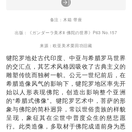
备注：木箱 带座
出版：《ガンダーラ美术Ⅱ 佛陀の世界》P63 No.157
来源：欧亚美术栗田功旧藏
犍陀罗地处古代印度、中亚与希腊罗马世界
的交汇点，其艺术风格因吸收了古典主义的
雕塑传统而独树一帜。公元一世纪前后，在
希腊造像风气的影响下，犍陀罗地区率先开
始以人形表现佛陀，创造出影响整个亚洲
的“希腊式佛像”。犍陀罗艺术中，菩萨的形
象与佛陀的简朴迥异，常以世俗贵族的样貌
呈现，象征其在尘世中普度众生的慈悲愿
行。此类造像，多取材于佛陀成道前身为悉