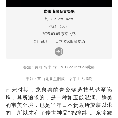
南宋 龙泉砧青瓷洗
约 D12.5cm H4cm
估价 100万
2025-09-06 东京飞鸟
名门藏珍——日本名家旧藏专场
备注：共箱 箱书 附T.M.C.collection藏签
来源：茧山龙泉堂旧藏、临宇山人继藏
南宋时期，龙泉窑的青瓷烧造技艺达至巅
峰，其所追求的，是一种如玉般温润、静美
的审美至境，也是当年日本贵族所梦寐以求
的，所以才有了传世神品“蚂蝗绊”。东瀛藏