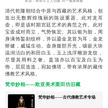
来源：林翠庄主人旧藏 同一藏家继藏
清代乾隆朝结合中原与西藏的艺术风格，创
造出无数辉煌瑰丽的陈设重器。此对龙耳
壶，即是该时期宫廷艺术的典范之作。此对
宝壶成对而立，气势恢宏。其以银为胎，周
身满饰錾刻纹样，并以鎏金龙首为耳，金龙
矫健，威猛生动。壶身腹部开光，镶嵌大块
温润洁白的和田白玉，玉上浅浮雕游龙纹，
尽显其用料之奢。盖顶亦以百宝及白玉为
饰，层层迭迭，宛如佛塔，带有浓厚的藏传
佛教艺术风格。
梵华妙相——欧亚美术栗田功旧藏
梵华妙相——古代佛教艺术专场