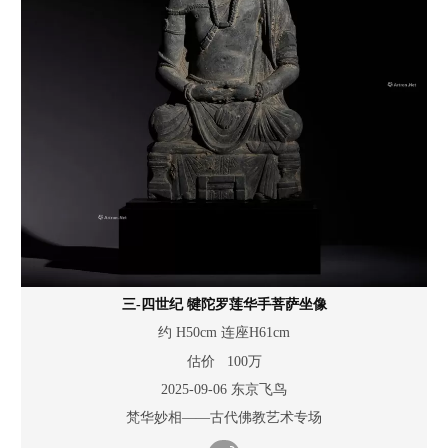
三-四世纪 犍陀罗莲华手菩萨坐像
约 H50cm 连座H61cm
估价 100万
2025-09-06 东京飞鸟
梵华妙相——古代佛教艺术专场