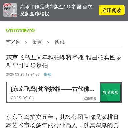
高孝午作品被盗版至110多国 首次
立即阅读
发起全球维权
张瀚文：以物质媒介具象化精神世
立即阅读
界
艺术网
>
新闻
>
快讯
立即阅读
翟莫梵：绘画少年的广阔天空
东京飞鸟五周年秋拍即将举槌 雅昌拍卖图录
APP可同步参拍
OCAT上海馆：参与构建上海艺术生
立即阅读
态的十年
2025-08-25 13:34:37
未知
[东京飞鸟]梵华妙相——古代佛教艺术专场
2025-09-06
点击查看
东京飞鸟拍卖五年，其核心团队都是深耕日
本艺术市场多年的行业高人，以其深厚的资