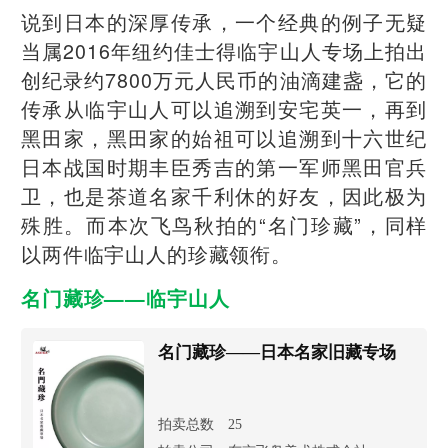
说到日本的深厚传承，一个经典的例子无疑
当属2016年纽约佳士得临宇山人专场上拍出
创纪录约7800万元人民币的油滴建盏，它的
传承从临宇山人可以追溯到安宅英一，再到
黑田家，黑田家的始祖可以追溯到十六世纪
日本战国时期丰臣秀吉的第一军师黑田官兵
卫，也是茶道名家千利休的好友，因此极为
殊胜。而本次飞鸟秋拍的“名门珍藏”，同样
以两件临宇山人的珍藏领衔。
名门藏珍——临宇山人
名门藏珍——日本名家旧藏专场
拍卖总数
25