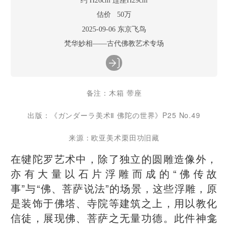
约 H26cm 连座H29cm
估价 50万
2025-09-06 东京飞鸟
梵华妙相——古代佛教艺术专场
备注：木箱 带座
出版：《ガンダーラ美术Ⅱ 佛陀の世界》P25 No.49
来源：欧亚美术栗田功旧藏
在犍陀罗艺术中，除了独立的圆雕造像外，
亦有大量以石片浮雕而成的“佛传故
事”与“佛、菩萨说法”的场景，这些浮雕，原
是装饰于佛塔、寺院等建筑之上，用以教化
信徒，展现佛、菩萨之无量功德。此件神龛