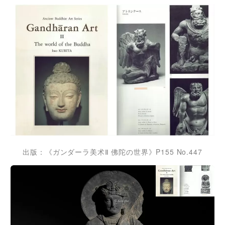
出版：《ガンダーラ美术Ⅱ 佛陀の世界》P155 No.447