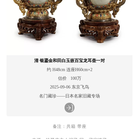
清 银鎏金和田白玉嵌百宝龙耳壶一对
约 H48cm 连座H60cm×2
估价 100万
2025-09-06 东京飞鸟
名门藏珍——日本名家旧藏专场
备注：共箱 带座