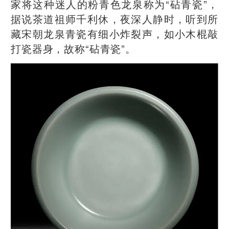
家将这种迷人的粉青色龙泉称为“砧青瓷”，
据说茶道祖师千利休，夜深人静时，听到所
藏宋朝龙泉青瓷有细小炸裂声，如小木棍敲
打瓷器身，故称“砧青瓷”。