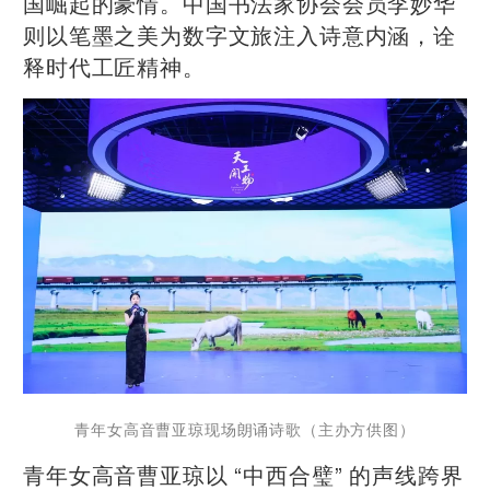
国崛起的豪情。中国书法家协会会员李妙华
则以笔墨之美为数字文旅注入诗意内涵，诠
释时代工匠精神。
青年女高音曹亚琼现场朗诵诗歌（主办方供图）
青年女高音曹亚琼以 “中西合璧” 的声线跨界