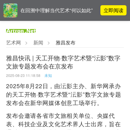
立即阅读
在回溯中理解当代艺术“何以如此”
雅昌指数 | 月度(2025年7月)策展人
立即阅读
影响力榜单
艺术网
>
新闻
>
雅昌发布
吕晓：北京画院两个中心十年 跨学
立即阅读
科带来齐白石研究新突破
雅昌快讯 | 天工开物·数字艺术暨“沄影”数字
文旅专题发布会在京发布
周杰伦都要去的伦敦弗里兹，到底
立即阅读
有多火爆？
2025-08-23 11:18:58
未知
2025年8月22日，由沄影主办、新华网承办
的天工开物·数字艺术暨“沄影”数字文旅专题
发布会在新华网媒体创意工场举行。
发布会邀请各省市文旅相关单位、央媒代
表、科技企业及文化艺术界人士出席，旨在