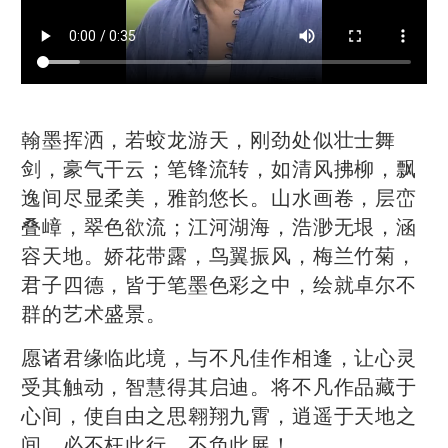
翰墨挥洒，若蛟龙游天，刚劲处似壮士舞
剑，豪气干云；笔锋流转，如清风拂柳，飘
逸间尽显柔美，雅韵悠长。山水画卷，层峦
叠嶂，翠色欲流；江河湖海，浩渺无垠，涵
容天地。娇花带露，鸟翼振风，梅兰竹菊，
君子四德，皆于笔墨色彩之中，绘就卓尔不
群的艺术盛景。
愿诸君缘临此境，与不凡佳作相逢，让心灵
受其触动，智慧得其启迪。将不凡作品藏于
心间，使自由之思翱翔九霄，逍遥于天地之
间，必不枉此行，不负此展！