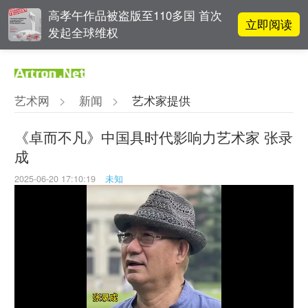
高孝午作品被盗版至110多国 首次
立即阅读
发起全球维权
李铁夫冯钢百领衔 作为群体的早期
立即阅读
粤籍留美艺术家
艺术网
>
新闻
>
艺术家提供
吕晓：北京画院两个中心十年 跨学
立即阅读
科带来齐白石研究新突破
《卓而不凡》中国具时代影响力艺术家 张录
成
立即阅读
翟莫梵：绘画少年的广阔天空
2025-06-20 17:10:19
未知