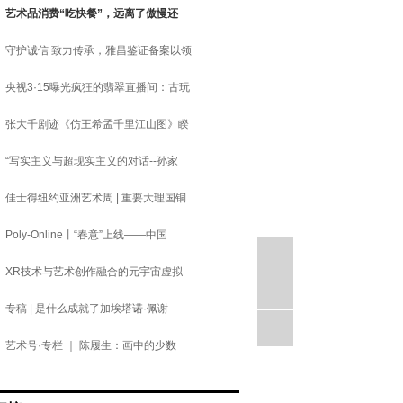
艺术品消费“吃快餐”，远离了傲慢还
守护诚信 致力传承，雅昌鉴证备案以领
央视3·15曝光疯狂的翡翠直播间：古玩
张大千剧迹《仿王希孟千里江山图》睽
“写实主义与超现实主义的对话--孙家
佳士得纽约亚洲艺术周 | 重要大理国铜
Poly-Online丨“春意”上线——中国
XR技术与艺术创作融合的元宇宙虚拟
专稿 | 是什么成就了加埃塔诺·佩谢
艺术号·专栏 ｜ 陈履生：画中的少数