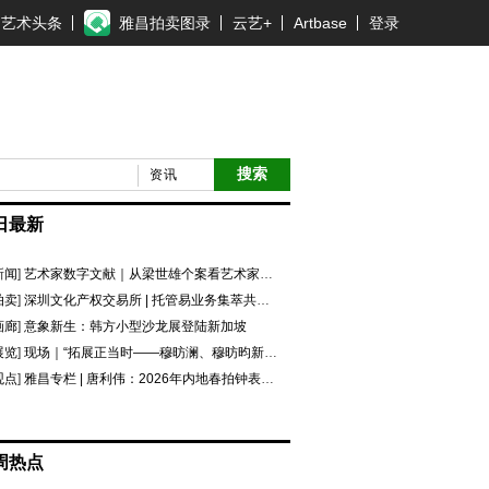
艺术头条
雅昌拍卖图录
云艺+
Artbase
登录
搜索
资讯
日最新
新闻
]
艺术家数字文献｜从梁世雄个案看艺术家艺术数字文献的重要性和紧迫性
拍卖
]
深圳文化产权交易所 | 托管易业务集萃共赏 吉光瓷影
画廊
]
意象新生：韩方小型沙龙展登陆新加坡
展览
]
现场｜“拓展正当时——穆昉澜、穆昉昀新帛画艺术展”在京展出
观点
]
雅昌专栏 | 唐利伟：2026年内地春拍钟表市场观察 赛道重构、圈层分化与收藏逻辑迭代
周热点