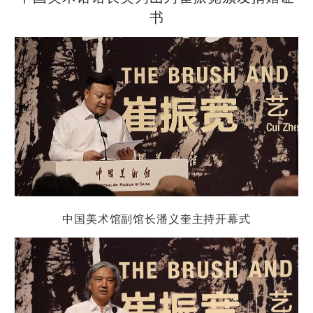
书
中国美术馆副馆长潘义奎主持开幕
式