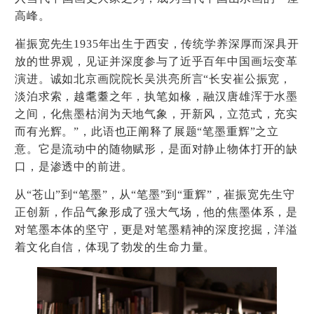
高峰。
崔振宽先生1935年出生于西安，传统学养深厚而深具开
放的世界观，见证并深度参与了近乎百年中国画坛变革
演进。诚如北京画院院长吴洪亮所言“长安崔公振宽，
淡泊求索，越耄耋之年，执笔如椽，融汉唐雄浑于水墨
之间，化焦墨枯润为天地气象，开新风，立范式，充实
而有光辉。”，此语也正阐释了展题“笔墨重辉”之立
意。它是流动中的随物赋形，是面对静止物体打开的缺
口，是渗透中的前进。
从“苍山”到“笔墨”，从“笔墨”到“重辉”，崔振宽先生守
正创新，作品气象形成了强大气场，他的焦墨体系，是
对笔墨本体的坚守，更是对笔墨精神的深度挖掘，洋溢
着文化自信，体现了勃发的生命力量。