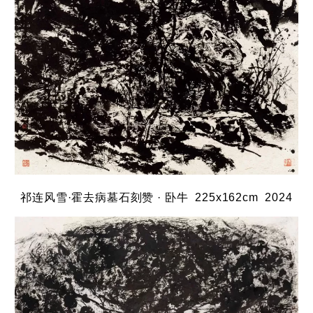
祁
连风雪·霍去病墓石刻赞
· 卧牛 225x
162cm 2024