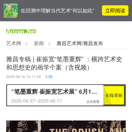
立即阅读
在回溯中理解当代艺术“何以如此”
高孝午作品被盗版至110多国 首次
立即阅读
发起全球维权
艺术网
>
新闻
>
雅昌艺术网/雅昌发布
对话 | “道法自然” 范一夫山水中的
立即阅读
破界与归真
雅昌专稿 | 崔振宽“笔墨重辉” ：横跨艺术史
和思想史的画学个案（含视频）
对话 | 在开放和自由中确立艺术价
立即阅读
值
2025-06-16 10:11:00
刘爽
“笔墨重辉 崔振宽艺术展” 6月11日将在中国美术馆开幕
2025-06-07~2025-06-17
点击查看