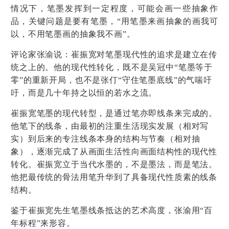
情况下，笔墨发挥到一定程度，可能会画一些抽象作
品，关键问题是要有笔墨，“用笔墨来画抽象的画我可
以，不用笔墨画的抽象我不画”。
评论家张渝说：崔振宽对笔墨现代性的追求是建立在传
统之上的。他的现代性转化，既不是吴冠中“笔墨等于
零”的重新开局，也不是张仃“守住笔墨底线”的气喘吁
吁，而是几十年持之以恒的若水之流。
崔振宽笔墨的现代转型，是通过笔亦即线条来完成的。
他笔下的线条，由最初的注重生活现实发展（相对写
实）到后来的专注线条本身的结构与节奏（相对抽
象），逐渐完成了从画面生活性向画面结构性的现代性
转化。崔振宽立于当代水墨的，不是墨法，而是笔法。
他把最传统的骨法用笔升华到了具备现代性质素的线条
结构。
鉴于崔振宽先生笔墨线条抵达的艺术高度，张渝用“百
年标程”来形容。