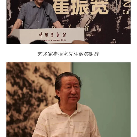
艺术家崔振宽
答谢辞
先生致