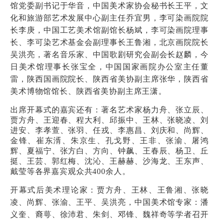
馆党委副书记于华音，中国美术家协会秘书长王平，文
化和旅游部艺术发展中心副主任乔宜男，李可染画院院
长李庚，中国工艺美术馆副馆长杨斌，李可染画院理事
长、李可染艺术基金会副理事长王鲁湘，北京画院院长
吴洪亮，著名音乐家、中国歌剧研究会副会长赵麟，今
日美术馆理事长张宝全，中国国家画院办公室主任董
雷，陕西国画院院长、陕西省美协副主席张华，陕西省
美术博物馆馆长、陕西省美协副主席王潇。
出席开幕式的嘉宾还有：著名艺术家杨力舟、张立辰、
贾方舟、王迎春、程大利、邱振中、王林、张晓凌、刘
进安、李孝萱、张羽、任戎、李惠昌、刘庆和、尚辉、
金锋、崔东湑、朱京生、孔戈野、王非、张渝、屠鸿
辉、夏福宁、张方白、方向、钟飙、王春辰、杨卫、丘
挺、王芸、郭红梅、沈沁、王赫赫、沙海龙、王东声、
戴莹等各界嘉宾观众共400余人。
开幕式后美术
理论家：贾方舟、王林、王鲁湘、张晓
凌、尚辉、张渝、王平、吴洪亮，中国美术馆专家：潘
义奎、裔萼、徐沛君、朱剑、邓锋、魏祥奇等学者召开