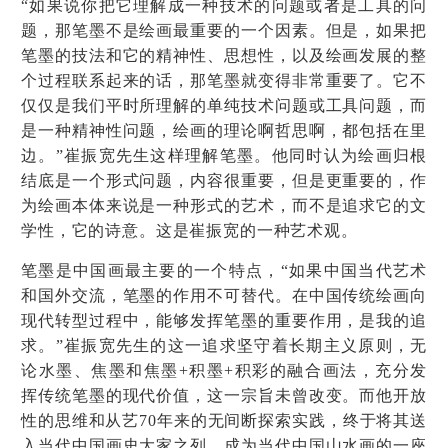
“如果说你把它理解成一种技术的问题或者是工具的问
题，那笔墨不是绘画最重要的一个因素。但是，如果把
笔墨的技法和它的精神性、思想性，以及绘画发展的整
个过程联系起来的话，那笔墨就变得非常重要了。它不
仅仅是我们平时所理解的单纯技术问题或工具问题，而
是一种精神性问题，绘画的理论啊哲思啊，都包括在里
边。”崔振宽先生这样理解笔墨。他同时认为绘画归根
结底是一个形式问题，内容很重要，但是更重要的，作
为绘画本体来说是一种形式的艺术，而不是追求它的文
学性，它的诗意。这是崔振宽的一种艺术观。
笔墨是中国画最主要的一个特点，“如果中国当代艺术
和国外交流，笔墨的作用不可替代。在中国传统绘画向
现代转型过程中，能够发挥笔墨的重要作用，是我的追
求。”崔振宽先生的这一追求坚守着长期主义原则，无
论水墨、焦墨和焦墨+积墨+积彩的融合画法，充分发
挥传统笔墨的现代价值，这一宗旨未曾改变。而他开放
性的思维和从艺70年来的无间断探索实践，终于将其送
入当代中国画史大家之列，成为当代中国山水画的一座