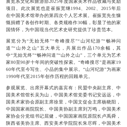
展览系文化和旅游部2025年度国家美术作品收藏与奖励
项目。此次展览也是崔振宽继1994、2002、2015年后
在中国美术馆举办的第四次个人艺术展。崔振宽先生慷
慨捐赠了各创作时期、各类规格作30幅，彰显了他的家
国情怀，为中国现当代艺术史研究提供了珍贵范本。
展览分为“无始无终”“奇峰搜尽”“山河纪游”“畅神问
道”“山外之山”五大单元，共展出作品170余幅，其
中“无始无终”“畅神问道”“山外之山”，三个单元为艺术
家80至90岁十年间的突破性探索。“奇峰搜尽”是画家19
60年代至今写生、小品的集中展示。“山河纪游”为画家
1990年代至2015年创作历程的回顾单元。
参观展览、出席开幕式的嘉宾有：民盟中央副主席、中
国美术馆馆长吴为山，中国美术馆党委书记安远远，中
国美术家协会原副主席徐里，中国文促会主席杨晓阳，
中国国家画院院长、中国美协副主席刘万鸣，中国美术
家协会分党组书记屈健，中国国家画院原院长卢禹舜，
陕西省美协主席、西安美术学院院长朱尽晖，中国美术