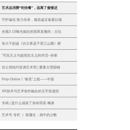
艺术品消费“吃快餐”，远离了傲慢还
守护诚信 致力传承，雅昌鉴证备案以领
央视3·15曝光疯狂的翡翠直播间：古玩
张大千剧迹《仿王希孟千里江山图》睽
“写实主义与超现实主义的对话--孙家
佳士得纽约亚洲艺术周 | 重要大理国铜
Poly-Online丨“春意”上线——中国
XR技术与艺术创作融合的元宇宙虚拟
专稿 | 是什么成就了加埃塔诺·佩谢
艺术号·专栏 ｜ 陈履生：画中的少数