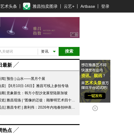
艺术头条
雅昌拍卖图录
云艺+
Artbase
登录
搜索
资讯
日最新
新闻
]
预告 | 山水——黑月个展
拍卖
]
【8月10日-16日】雅昌可线上参拍专场
画廊
]
意象新生：韩方小型沙龙展登陆新加坡
展览
]
雅昌现场 | “图像的迁徙：顾黎明艺术四十年” 一场回望与再出发
观点
]
雅昌专栏 | 唐利伟：2026年内地春拍钟表市场观察 赛道重构、圈层分化与收藏逻辑迭代
周热点