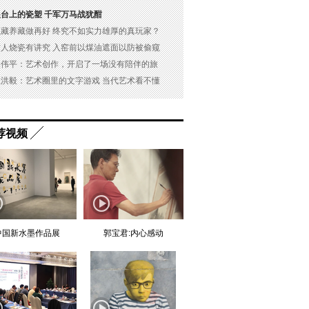
展台上的瓷塑 千军万马战犹酣
以藏养藏做再好 终究不如实力雄厚的真玩家？
古人烧瓷有讲究 入窑前以煤油遮面以防被偷窥
吴伟平：艺术创作，开启了一场没有陪伴的旅
杜洪毅：艺术圈里的文字游戏 当代艺术看不懂
荐视频
中国新水墨作品展
郭宝君:内心感动