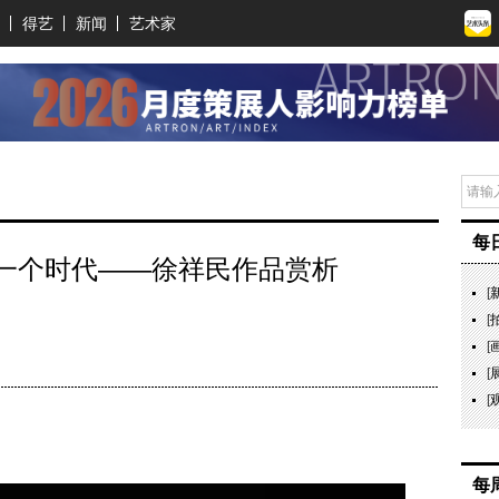
得艺
新闻
艺术家
每
一个时代——徐祥民作品赏析
[
[
[
[
[
每