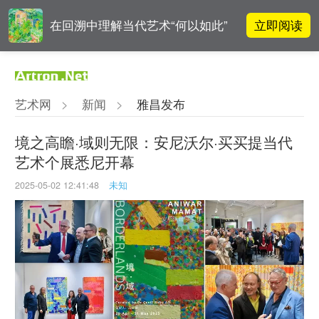
立即阅读
在回溯中理解当代艺术“何以如此”
对话 | “道法自然” 范一夫山水中的
立即阅读
破界与归真
艺术网
>
新闻
>
雅昌发布
对话 | 在开放和自由中确立艺术价
立即阅读
值
境之高瞻·域则无限：安尼沃尔·买买提当代
艺术个展悉尼开幕
阿拉里奥画廊上海转型：为何要成
立即阅读
为策展式艺术商业综合体？
2025-05-02 12:41:48
未知