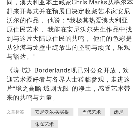
同，澳大利亚本土藏家Chris Marks从墨尔本
赶来开幕式并在预展日决定收藏艺术家安尼
沃尔的作品， 他说：“我极其热爱澳大利亚
原住民艺术， 我能在安尼沃尔先生作品中找
到与这片大陆原住民的共鸣， 他们的色彩是
从沙漠与戈壁中绽放出的坚韧与顽强，乐观
与豁达。”
《境·域》Borderlands现已对公众开放，欢
迎艺术爱好者与各界人士莅临参观，走进这
片“境之高瞻·域则无限”的净土，感受艺术带
来的共鸣与力量。
安尼沃尔·买买提
当代艺术
悉尼
文章标签
朱雀艺术