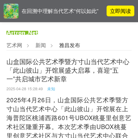
立即阅读
在回溯中理解当代艺术“何以如此”
李铁夫冯钢百领衔 作为群体的早期
立即阅读
粤籍留美艺术家
艺术网
>
新闻
>
雅昌发布
张瀚文：以物质媒介具象化精神世
立即阅读
界
山盒国际公共艺术季暨方寸山当代艺术中心
「此山彼山」开馆展盛大启幕，喜迎“五
周杰伦都要去的伦敦弗里兹，到底
立即阅读
一”共启城市艺术新章
有多火爆？
2025-04-28 15:28:49
未知
2025年4月26日，山盒国际公共艺术季暨方
寸山当代艺术中心「此山彼山」开馆展在上
海普陀区桃浦西路601号UBOX桃蔓里创意艺
术社区隆重开幕。本次艺术季由UBOX桃蔓
里创意艺术社区与方寸山当代艺术中心联合