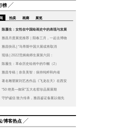
行榜
闻
拍卖
画廊
展览
陈履生：女性在中国绘画史中的表现与发展
雅昌月度展览推荐｜阳春三月，一起去博物
雅昌快讯 | “马蒂斯中国大展或将取消
现场 | 2022范炳南师生展第六回：
陈履生：革命历史绘画中的巾帼（2）
雅昌专稿｜奈良美智：保持纯粹和内省
著名雕塑家刘艺杰作品《飞龙在天》在西安
“50 绝美—御宋”五大名窑珍品展展期
守护诚信 致力传承，雅昌鉴证备案以领先
坛/博客热点