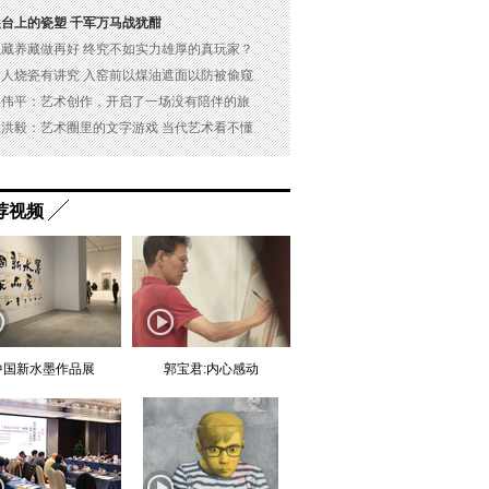
展台上的瓷塑 千军万马战犹酣
以藏养藏做再好 终究不如实力雄厚的真玩家？
古人烧瓷有讲究 入窑前以煤油遮面以防被偷窥
吴伟平：艺术创作，开启了一场没有陪伴的旅
杜洪毅：艺术圈里的文字游戏 当代艺术看不懂
荐视频
中国新水墨作品展
郭宝君:内心感动