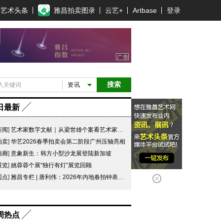
艺术头条
雅昌拍卖图录
云艺+
Artbase
登录
搜索
资讯
日最新
新闻
]
艺术家数字文献｜从梁世雄个案看艺术家艺术数字文献的重要性和紧迫性
拍卖
]
华艺2026春季拍卖会第二阶段广州压轴亮相
画廊
]
意象新生：韩方小型沙龙展登陆新加坡
展览
]
姚蓉蓉个展“独行有灯”展览回顾
观点
]
雅昌专栏 | 唐利伟：2026年内地春拍钟表市场观察 赛道重构、圈层分化与收藏逻辑迭代
周热点