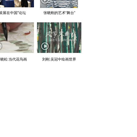
“策展在中国”论坛
张晓刚的艺术“舞台”
晓松:当代花鸟画
刘刚:吴冠中绘画世界