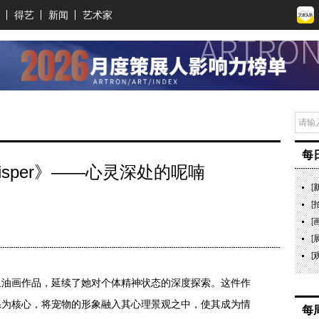
得艺
新闻
艺术家
每
isper》——心灵深处的呢喃
[
[
[
[
[
）是一组油画作品，延续了她对个体精神状态的深度探索。这件作
系为核心，将宠物的形象融入其心理景观之中，使其成为情
每