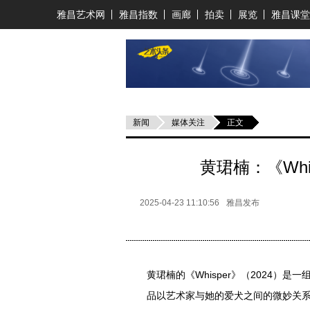
雅昌艺术网
雅昌指数
画廊
拍卖
展览
雅昌课堂
新闻
媒体关注
正文
黄珺楠：《Wh
2025-04-23 11:10:56
雅昌发布
黄珺楠的《Whisper》（2024
品以艺术家与她的爱犬之间的微妙关