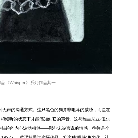
品《Whisper》系列作品其一
示了一种无声的沟通方式。这只黑色的狗并非咆哮的威胁，而是在
和倾听的状态下才能感知到它的声音。这与维吉尼亚·伍尔
到灯塔去》中描绘的内心波动相似——那些未被言说的情感，往往是个
, 1927）。黄珺楠通过这幅作品，将这种“呢喃”形象化，让