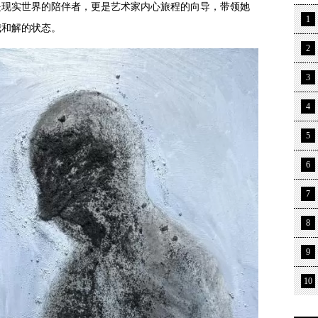
是现实世界的陪伴者，更是艺术家内心旅程的向导，带领她
1
我和解的状态。
2
3
4
5
6
7
8
9
10