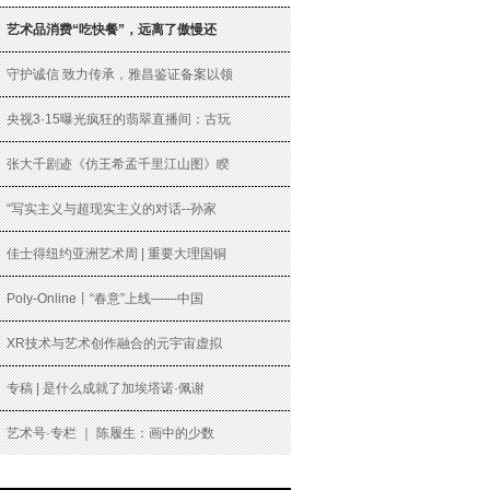
艺术品消费“吃快餐”，远离了傲慢还
守护诚信 致力传承，雅昌鉴证备案以领
央视3·15曝光疯狂的翡翠直播间：古玩
张大千剧迹《仿王希孟千里江山图》睽
“写实主义与超现实主义的对话--孙家
佳士得纽约亚洲艺术周 | 重要大理国铜
Poly-Online丨“春意”上线——中国
XR技术与艺术创作融合的元宇宙虚拟
专稿 | 是什么成就了加埃塔诺·佩谢
艺术号·专栏 ｜ 陈履生：画中的少数