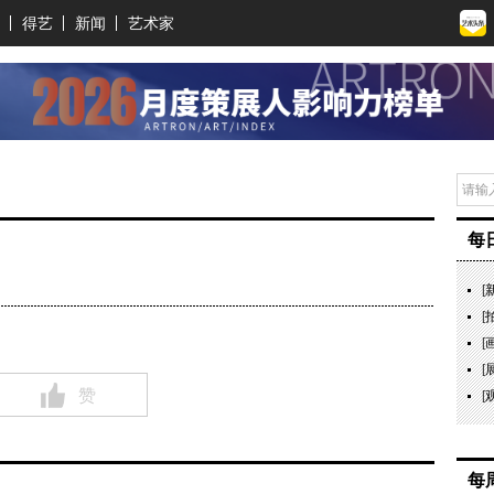
得艺
新闻
艺术家
每
[
[
[
[
赞
[
每