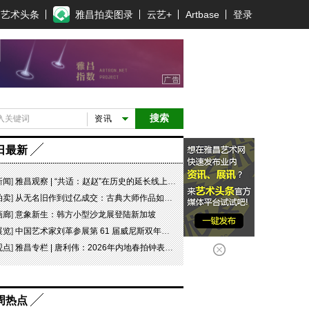
艺术头条
雅昌拍卖图录
云艺+
Artbase
登录
搜索
资讯
日最新
新闻
]
雅昌观察 | “共适：赵赵”在历史的延长线上，探寻可能
拍卖
]
从无名旧作到过亿成交：古典大师作品如何完成价值重估
画廊
]
意象新生：韩方小型沙龙展登陆新加坡
展览
]
中国艺术家刘革参展第 61 届威尼斯双年展坦桑尼亚国家馆特别项目“日记 #07 此即象征！”
观点
]
雅昌专栏 | 唐利伟：2026年内地春拍钟表市场观察 赛道重构、圈层分化与收藏逻辑迭代
周热点