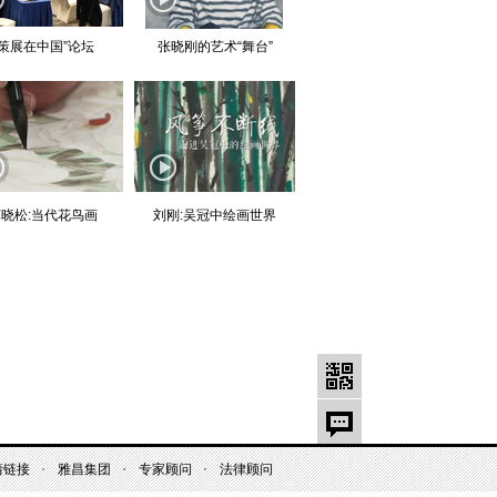
“策展在中国”论坛
张晓刚的艺术“舞台”
晓松:当代花鸟画
刘刚:吴冠中绘画世界
情链接
雅昌集团
专家顾问
法律顾问