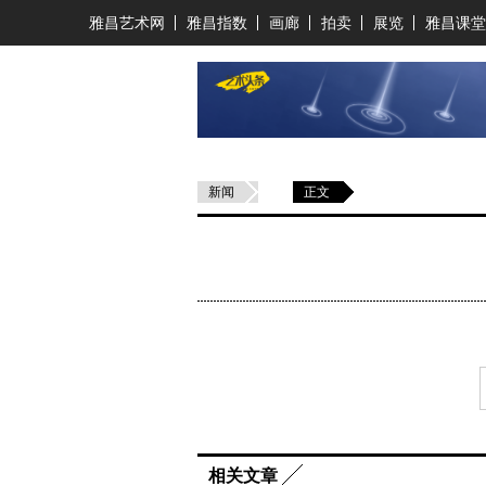
雅昌艺术网
雅昌指数
画廊
拍卖
展览
雅昌课堂
新闻
正文
相关文章