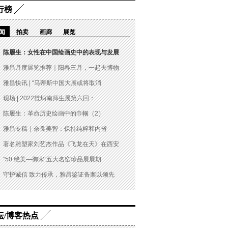
行榜
闻
拍卖
画廊
展览
陈履生：女性在中国绘画史中的表现与发展
雅昌月度展览推荐｜阳春三月，一起去博物
雅昌快讯 | “马蒂斯中国大展或将取消
现场 | 2022范炳南师生展第六回：
陈履生：革命历史绘画中的巾帼（2）
雅昌专稿｜奈良美智：保持纯粹和内省
著名雕塑家刘艺杰作品《飞龙在天》在西安
“50 绝美—御宋”五大名窑珍品展展期
守护诚信 致力传承，雅昌鉴证备案以领先
坛/博客热点