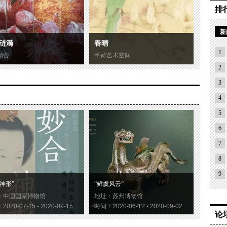
排
新
涟漪
春晴
1
精舍
芊荷艺术空间
2
3
4
5
6
7
8
9
神形”
“鲜虞风云”
：中国国家博物馆
地址：苏州博物馆
020-07-15 - 2020-09-15
时间：2020-06-12 - 2020-09-02
论