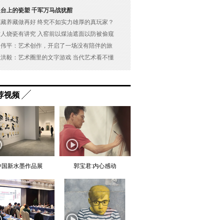
展台上的瓷塑 千军万马战犹酣
以藏养藏做再好 终究不如实力雄厚的真玩家？
古人烧瓷有讲究 入窑前以煤油遮面以防被偷窥
吴伟平：艺术创作，开启了一场没有陪伴的旅
杜洪毅：艺术圈里的文字游戏 当代艺术看不懂
荐视频
中国新水墨作品展
郭宝君:内心感动