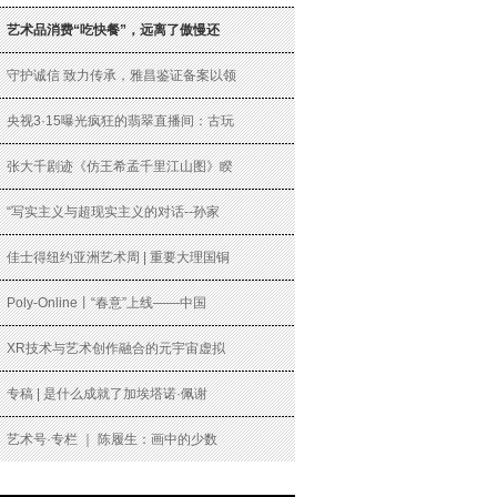
艺术品消费“吃快餐”，远离了傲慢还
守护诚信 致力传承，雅昌鉴证备案以领
央视3·15曝光疯狂的翡翠直播间：古玩
张大千剧迹《仿王希孟千里江山图》睽
“写实主义与超现实主义的对话--孙家
佳士得纽约亚洲艺术周 | 重要大理国铜
Poly-Online丨“春意”上线——中国
XR技术与艺术创作融合的元宇宙虚拟
专稿 | 是什么成就了加埃塔诺·佩谢
艺术号·专栏 ｜ 陈履生：画中的少数