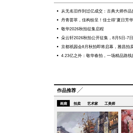
从无名旧作到过亿成交：古典大师作品
丹青荟萃，佳构纷呈！佳士得“夏日芳华
敬华2026秋拍征集启程
朵云轩2026秋拍公开征集，8月5日-7
京都祇园会8月秋拍即将启幕，雅昌拍卖
4.23亿之外：敬华春拍，一场精品路
作品推荐
画廊
拍卖
艺术家
工美师