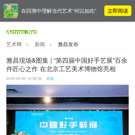
立即阅读
在回溯中理解当代艺术“何以如此”
雅昌指数 | 月度(2025年7月)策展人
立即阅读
影响力榜单
艺术网
>
新闻
>
雅昌发布
对话 | “道法自然” 范一夫山水中的
立即阅读
破界与归真
雅昌现场&图集 | “第四届中国好手艺展”百余
件匠心之作 在北京工艺美术博物馆亮相
OCAT上海馆：参与构建上海艺术生
立即阅读
态的十年
2025-04-20 15:38:34
未知