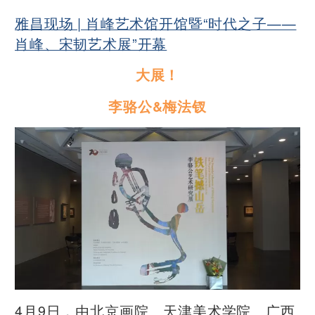
雅昌现场 | 肖峰艺术馆开馆暨“时代之子——
肖峰、宋韧艺术展”开幕
大展！
李骆公&梅法钗
4月9日，由北京画院、天津美术学院、广西