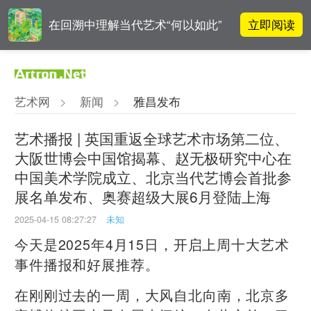
立即阅读
在回溯中理解当代艺术“何以如此”
阿拉里奥画廊上海转型：为何要成
立即阅读
为策展式艺术商业综合体？
艺术网
>
新闻
>
雅昌发布
李铁夫冯钢百领衔 作为群体的早期
立即阅读
粤籍留美艺术家
艺术播报 | 英国重返全球艺术市场第二位、
大阪世博会中国馆揭幕、赵无极研究中心在
张瀚文：以物质媒介具象化精神世
立即阅读
中国美术学院成立、北京当代艺博会首批参
界
展名单发布、奥赛超级大展6月登陆上海
2025-04-15 08:27:27
未知
今天是2025年4月15日，开启上周十大艺术
事件播报和好展推荐。
在刚刚过去的一周，大风自北向南，北京多