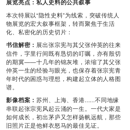
展览亮点：私人史料的公共叙事
本次特展以“隐性史料”为线索，突破传统人
物展览的宏大叙事框架，转而聚焦于生活
化、私密化的历史切片：
展出张宗宪与其父张仲英的往来
书信解密：
信件，字里行间既有恳切的叮嘱，亦有殷切
的期冀——十几年的锦灰堆，浓缩了其父张
仲英一生的经验与眼光，也保存着张宗宪青
年时代的困惑与理想，构建起立体的人格图
谱。
苏州、上海、香港......不同地缘
影像档案：
串联起张宗宪风起云涌的一生。一代大家是
如何成长，初出茅庐又怎样扬帆远航，那些
旧照片正是他鲜衣怒马的最佳见证。