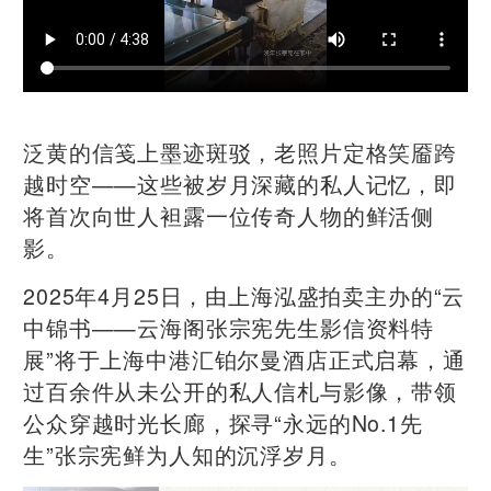
泛黄的信笺上墨迹斑驳，老照片定格笑靥跨
越时空——这些被岁月深藏的私人记忆，即
将首次向世人袒露一位传奇人物的鲜活侧
影。
2025年4月25日，由上海泓盛拍卖主办的“云
中锦书——云海阁张宗宪先生影信资料特
展”将于上海中港汇铂尔曼酒店正式启幕，通
过百余件从未公开的私人信札与影像，带领
公众穿越时光长廊，探寻“永远的No.1先
生”张宗宪鲜为人知的沉浮岁月。