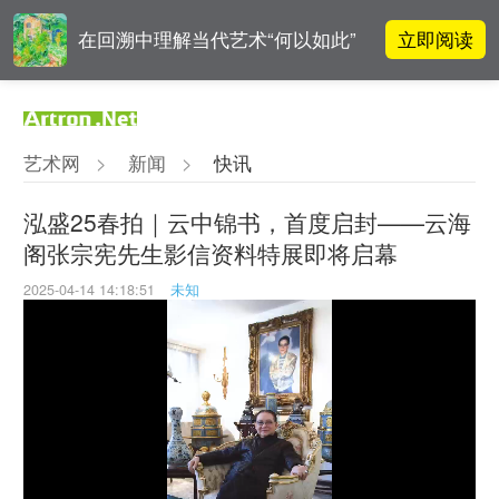
立即阅读
在回溯中理解当代艺术“何以如此”
雅昌指数 | 月度(2025年7月)策展人
立即阅读
影响力榜单
艺术网
>
新闻
>
快讯
对话 | 在开放和自由中确立艺术价
立即阅读
值
泓盛25春拍｜云中锦书，首度启封——云海
阁张宗宪先生影信资料特展即将启幕
李铁夫冯钢百领衔 作为群体的早期
立即阅读
粤籍留美艺术家
2025-04-14 14:18:51
未知