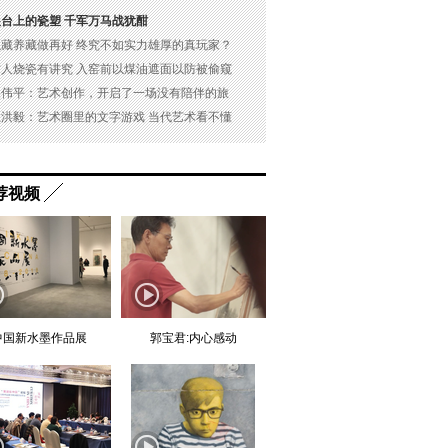
展台上的瓷塑 千军万马战犹酣
以藏养藏做再好 终究不如实力雄厚的真玩家？
古人烧瓷有讲究 入窑前以煤油遮面以防被偷窥
吴伟平：艺术创作，开启了一场没有陪伴的旅
杜洪毅：艺术圈里的文字游戏 当代艺术看不懂
荐视频
中国新水墨作品展
郭宝君:内心感动