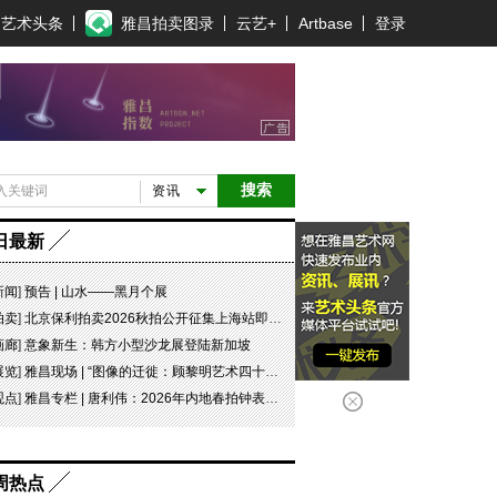
艺术头条
雅昌拍卖图录
云艺+
Artbase
登录
搜索
资讯
日最新
新闻
]
预告 | 山水——黑月个展
拍卖
]
北京保利拍卖2026秋拍公开征集上海站即将启幕，中国古董珍玩部邀您携珍叙谊
画廊
]
意象新生：韩方小型沙龙展登陆新加坡
展览
]
雅昌现场 | “图像的迁徙：顾黎明艺术四十年” 一场回望与再出发
观点
]
雅昌专栏 | 唐利伟：2026年内地春拍钟表市场观察 赛道重构、圈层分化与收藏逻辑迭代
周热点