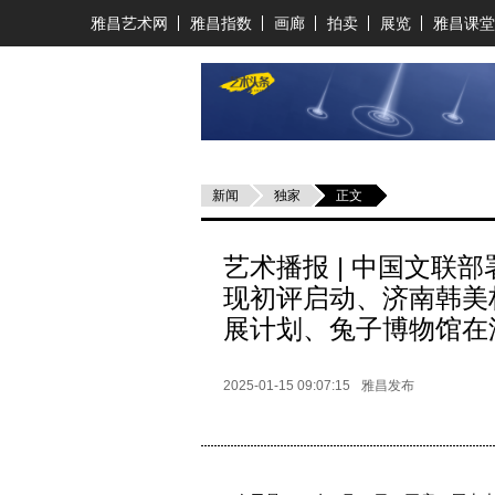
雅昌艺术网
雅昌指数
画廊
拍卖
展览
雅昌课堂
新闻
独家
正文
艺术播报 | 中国文联
现初评启动、济南韩美
展计划、兔子博物馆在
2025-01-15 09:07:15
雅昌发布