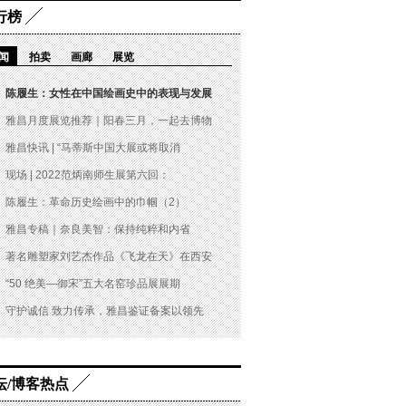
行榜
闻
拍卖
画廊
展览
陈履生：女性在中国绘画史中的表现与发展
雅昌月度展览推荐｜阳春三月，一起去博物
雅昌快讯 | “马蒂斯中国大展或将取消
现场 | 2022范炳南师生展第六回：
陈履生：革命历史绘画中的巾帼（2）
雅昌专稿｜奈良美智：保持纯粹和内省
著名雕塑家刘艺杰作品《飞龙在天》在西安
“50 绝美—御宋”五大名窑珍品展展期
守护诚信 致力传承，雅昌鉴证备案以领先
坛/博客热点