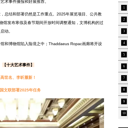
十大艺术事件播报和好展推荐。
1
，总结和部署仍然是工作重点。2025年展览项目、公共教
2
博物馆发布寒假及春节期间开放时间调整通知，文博机构的过
展启动。
3
4
博物馆陷入险境之中；Thaddaeus Ropac画廊将开设
5
【十大艺术事件】
6
高世名、李昕履新！
7
国文联部署2025年任务
8
9
10