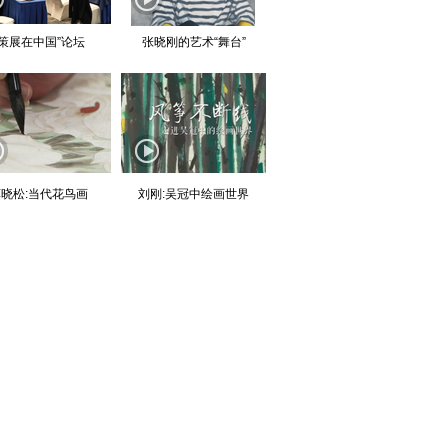
“策展在中国”论坛
张晓刚的艺术“舞台”
晓松:当代花鸟画
刘刚:吴冠中绘画世界