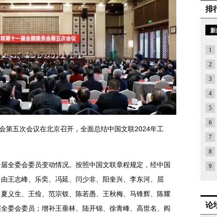
排
新
1
2
3
4
5
6
会第五次会议在北京召开，全面总结中国文联2024年工
7
8
一届全委会委员变动情况。按照中国文联章程规定，经中国
9
，由王志峰、乐奕、冯延、闫少非、阳奎兴、李东河、屈
、夏义生、王俭、范宗钗、陈若愚、王秋梅、马锋辉、陈耀
论
届全委会委员；增补王垂林、陆开锦、徐青峰、高世名、阎