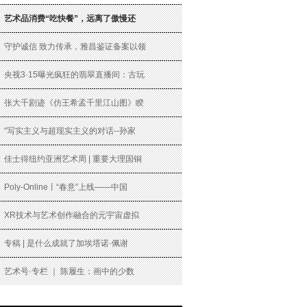
艺术品消费“吃快餐”，远离了傲慢还
守护诚信 致力传承，雅昌鉴证备案以领
央视3·15曝光疯狂的翡翠直播间：古玩
张大千剧迹《仿王希孟千里江山图》睽
“写实主义与超现实主义的对话--孙家
佳士得纽约亚洲艺术周 | 重要大理国铜
Poly-Online丨“春意”上线——中国
XR技术与艺术创作融合的元宇宙虚拟
专稿 | 是什么成就了加埃塔诺·佩谢
艺术号·专栏 ｜ 陈履生：画中的少数