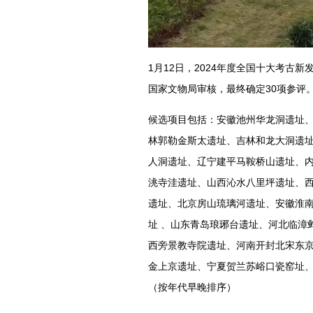
1月12日，2024年度全国十大考古
国家文物局审核，最终确定30项参评
候选项目包括：安徽池州华龙洞遗址
林郭勒金斯太遗址、吉林和龙大洞遗
人洞遗址、辽宁建平马鞍桥山遗址、
洮寺洼遗址、山西沁水八里坪遗址、
遗址、北京房山琉璃河遗址、安徽淮
址 、山东青岛琅琊台遗址、河北临漳
西旁景教寺院遗址、河南开封北宋东
金上京遗址、宁夏贺兰苏峪口瓷窑址
（按年代早晚排序）