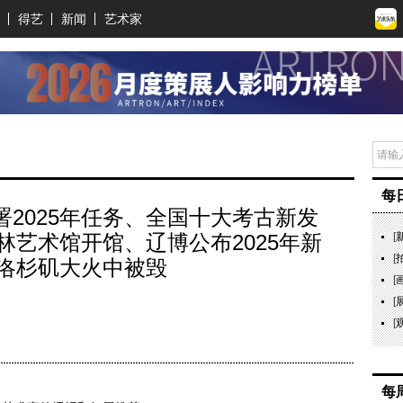
得艺
新闻
艺术家
每
部署2025年任务、全国十大考古新发
林艺术馆开馆、辽博公布2025年新
[
[
洛杉矶大火中被毁
[
[
[
每