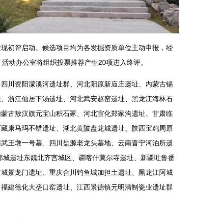
新发现初评启动。候选项目均为各发掘资质单位主动申报，经
。活动办公室将组织投票推荐产生20项进入终评。
、四川资阳濛溪河遗址群、河北阳原新庙庄遗址、内蒙古锡
址、浙江仙居下汤遗址、河北武安赵窑遗址、黑龙江海林石
内蒙古敖汉旗元宝山积石冢、河北宣化郑家沟遗址、甘肃临
西藏康马玛不错遗址、湖北黄陂盘龙城遗址、陕西宝鸡周原
南武王墩一号墓、四川盐源老龙头墓地、云南晋宁河泊所遗
邺城遗址东魏北齐宫城区、疆喀什莫尔寺遗址、新疆吐鲁番
京城景龙门遗址、重庆合川钓鱼城加担土遗址、黑龙江阿城
、福建德化大垄口窑遗址、江西景德镇元明清制瓷业遗址群