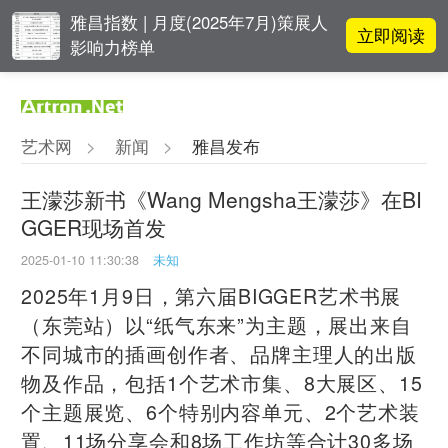
雅昌指数 | 月度(2025年7月)策展人
立即阅读
影响力榜单
对话 | 在开放和自由中确立艺术价
立即阅读
值
艺术网
>
新闻
>
雅昌发布
阿拉里奥画廊上海转型：为何要成
立即阅读
为策展式艺术商业综合体？
王濛莎新书《Wang Mengsha王濛莎》在BI
GGER现场首发
吕晓：北京画院两个中心十年 跨学
立即阅读
科带来齐白石研究新突破
2025-01-10 11:30:38
未知
2025年1月9日，第六届BIGGER艺术书展
（东莞站）以“纸气东来”为主题，展出来自
不同城市的插画创作者、品牌主理人的出版
物及作品，包括1个艺术市集、8大展区、15
个主题展览、6个特别内容单元、2个艺术装
置、11场分享会和8场工作坊等合计30多场