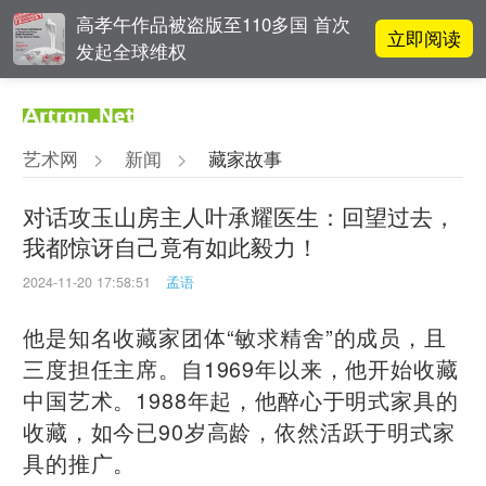
高孝午作品被盗版至110多国 首次
立即阅读
发起全球维权
雅昌指数 | 月度(2025年7月)策展人
立即阅读
影响力榜单
艺术网
>
新闻
>
藏家故事
李铁夫冯钢百领衔 作为群体的早期
立即阅读
粤籍留美艺术家
对话攻玉山房主人叶承耀医生：回望过去，
我都惊讶自己竟有如此毅力！
春雨斋主人房茂梁：“好运气”的90
立即阅读
后古玩经纪人
2024-11-20 17:58:51
孟语
他是知名收藏家团体“敏求精舍”的成员，且
三度担任主席。
自1969年以来，他开始收藏
中国艺术。1988年起，他醉心于明式家具的
收藏，如今已90岁高龄，依然活跃于明式家
具的推广。