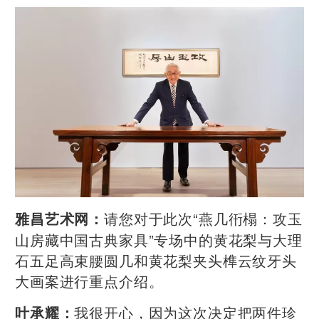
请您对于此次“燕几衎榻：攻玉
雅昌艺术网：
山房藏中国古典家具”专场中的黄花梨与大理
石五足高束腰圆几和黄花梨夹头榫云纹牙头
大画案进行重点介绍。
我很开心，因为这次决定把两件珍
叶承耀：