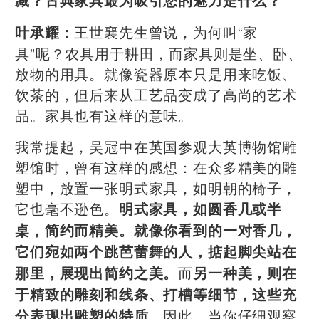
藏？古典家具最为吸引您的魅力是什么？
王世襄先生曾说，为何叫“家
叶承耀：
具”呢？农具用于耕田，而家具则是坐、卧、
放物的用具。就像瓷器原本只是用来吃饭、
饮茶的，但后来从工艺品变成了高尚的艺术
品。家具也有这样的意味。
我常提起，吴冠中在英国参观大英博物馆雕
塑馆时，曾有这样的感想：在众多精美的雕
塑中，放置一张明式家具，如明朝的椅子，
它也毫不逊色。
明式家具，如圆香几或半
桌，简约而精美。就像你看到的一对香几，
它们宛如两个跳芭蕾舞的人，掂起脚尖站在
而
那里，展现出简约之美。
另一种美，则在
于精致的雕刻和线条、打槽等细节，这些充
因此，当你仔细观察
分表现出雕塑的特质。