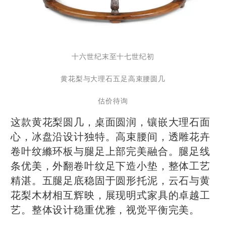
十六世纪末至十七世纪初
黄花梨与大理石五足高束腰圆几
估价待询
这款黄花梨圆几，桌面圆润，镶嵌大理石面
心，冰盘沿设计独特。高束腰间，透雕花卉
卷叶纹縧环板与腿足上部完美融合。腿足线
条优美，外翻卷叶纹足下造小垫，整体工艺
精湛。五腿足底稳固于圆形托泥，云石与黄
花梨木材相互辉映，展现明式家具的卓越工
艺。整体设计稳重优雅，视觉平衡完美。