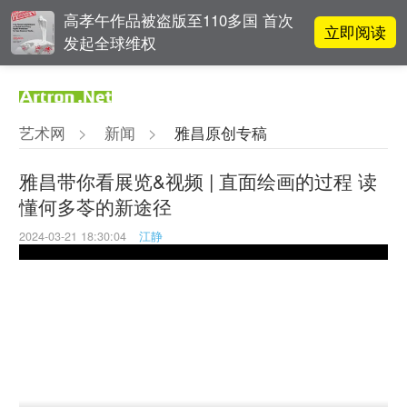
高孝午作品被盗版至110多国 首次
立即阅读
发起全球维权
雅昌指数 | 月度(2025年7月)策展人
立即阅读
影响力榜单
艺术网
>
新闻
>
雅昌原创专稿
李铁夫冯钢百领衔 作为群体的早期
立即阅读
粤籍留美艺术家
雅昌带你看展览&视频 | 直面绘画的过程 读
懂何多苓的新途径
立即阅读
翟莫梵：绘画少年的广阔天空
2024-03-21 18:30:04
江静