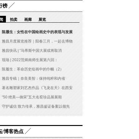
行榜
闻
拍卖
画廊
展览
陈履生：女性在中国绘画史中的表现与发展
雅昌月度展览推荐｜阳春三月，一起去博物
雅昌快讯 | “马蒂斯中国大展或将取消
现场 | 2022范炳南师生展第六回：
陈履生：革命历史绘画中的巾帼（2）
雅昌专稿｜奈良美智：保持纯粹和内省
著名雕塑家刘艺杰作品《飞龙在天》在西安
“50 绝美—御宋”五大名窑珍品展展期
守护诚信 致力传承，雅昌鉴证备案以领先
坛/博客热点