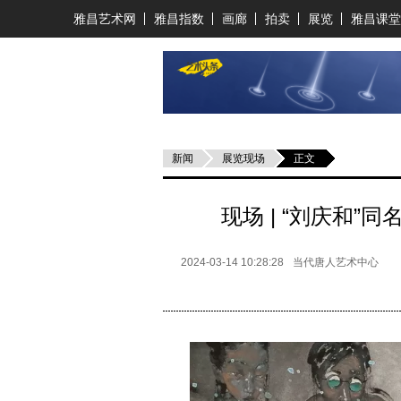
雅昌艺术网
雅昌指数
画廊
拍卖
展览
雅昌课堂
新闻
展览现场
正文
现场 | “刘庆和”
2024-03-14 10:28:28
当代唐人艺术中心