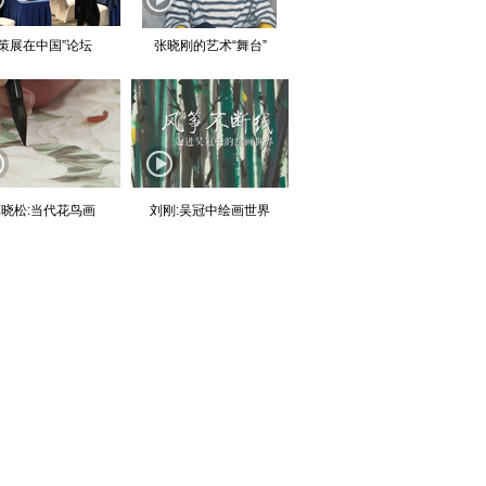
“策展在中国”论坛
张晓刚的艺术“舞台”
晓松:当代花鸟画
刘刚:吴冠中绘画世界