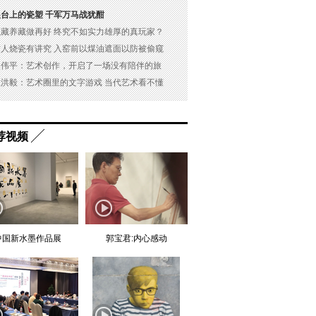
展台上的瓷塑 千军万马战犹酣
以藏养藏做再好 终究不如实力雄厚的真玩家？
古人烧瓷有讲究 入窑前以煤油遮面以防被偷窥
吴伟平：艺术创作，开启了一场没有陪伴的旅
杜洪毅：艺术圈里的文字游戏 当代艺术看不懂
荐视频
中国新水墨作品展
郭宝君:内心感动