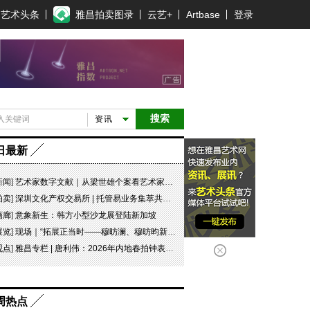
艺术头条
雅昌拍卖图录
云艺+
Artbase
登录
搜索
资讯
日最新
新闻
]
艺术家数字文献｜从梁世雄个案看艺术家艺术数字文献的重要性和紧迫性
拍卖
]
深圳文化产权交易所 | 托管易业务集萃共赏 吉光瓷影
画廊
]
意象新生：韩方小型沙龙展登陆新加坡
展览
]
现场｜“拓展正当时——穆昉澜、穆昉昀新帛画艺术展”在京展出
观点
]
雅昌专栏 | 唐利伟：2026年内地春拍钟表市场观察 赛道重构、圈层分化与收藏逻辑迭代
周热点