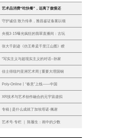
艺术品消费“吃快餐”，远离了傲慢还
守护诚信 致力传承，雅昌鉴证备案以领
央视3·15曝光疯狂的翡翠直播间：古玩
张大千剧迹《仿王希孟千里江山图》睽
“写实主义与超现实主义的对话--孙家
佳士得纽约亚洲艺术周 | 重要大理国铜
Poly-Online丨“春意”上线——中国
XR技术与艺术创作融合的元宇宙虚拟
专稿 | 是什么成就了加埃塔诺·佩谢
艺术号·专栏 ｜ 陈履生：画中的少数