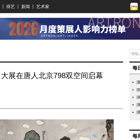
得艺
新闻
艺术家
每
同名大展在唐人北京798双空间启幕
[
[
[
[
[
每