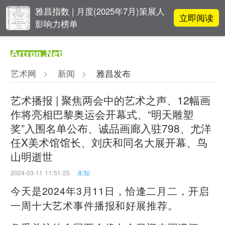
雅昌指数 | 月度(2025年7月)策展人
立即阅读
影响力榜单
对话 | “道法自然” 范一夫山水中的
立即阅读
破界与归真
艺术网
>
新闻
>
雅昌发布
对话 | 在开放和自由中确立艺术价
立即阅读
值
艺术播报 | 聚焦两会中的艺术之声、12幅画
作将亮相巴黎奥运会开幕式、“明天雕塑
李铁夫冯钢百领衔 作为群体的早期
立即阅读
奖”入围名单公布、诚品画廊入驻798、尤洋
粤籍留美艺术家
任X美术馆馆长、刘庆和同名大展开幕、鸟
山明逝世
2024-03-11 11:51:25
未知
今天是2024年3月11日，恰逢二月二，开启
一周十大艺术事件播报和好展推荐。