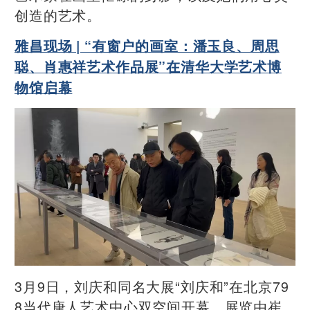
创造的艺术。
雅昌现场 | “有窗户的画室：潘玉良、周思
聪、肖惠祥艺术作品展”在清华大学艺术博
物馆启幕
3月9日，刘庆和同名大展“刘庆和”在北京79
8当代唐人艺术中心双空间开幕。展览由崔