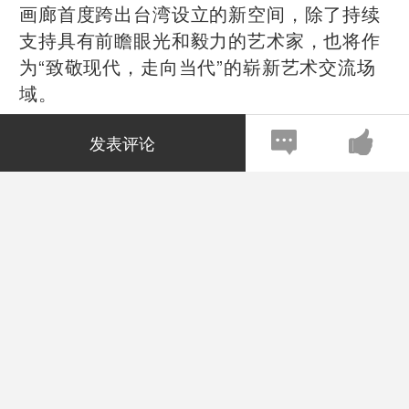
画廊首度跨出台湾设立的新空间，除了持续
支持具有前瞻眼光和毅力的艺术家，也将作
为“致敬现代，走向当代”的崭新艺术交流场
域。
开幕展“铄：诚品画廊35周年收藏展”以诚品
发表评论
画廊35年来的收藏为轴心，逾百件作品梳理
华人现代至当代艺术的发展轨迹。展览将分
为三个档期展出，参展艺术家包括从1912年
出生的王攀元到1996年出生的龚宝棱，世代
跨距超过一甲子；展品则涵盖绘画、雕塑、
纸上作品、装置和影像创作，创作年代最早
的是陈夏雨1944年的《裸女之一》，至近期
林彦玮2023年的《就是喜欢你这样32》及张
安的《一个午后》。