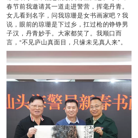
春节前我邀请其一道走进警营，挥毫丹青。
女儿看到名字，问我琼珊是女书画家吧？我
说，眼前的琼珊是下过乡，扛过枪的铮铮男
子汉，丹青妙手。大家都笑了。我顺口而
言，“不见庐山真面目，只缘未见真人来"。