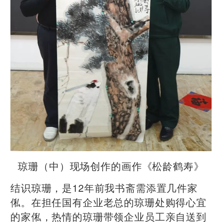
琼珊（中）现场创作的画作《松龄鹤寿》
结识琼珊，是12年前我书斋需添置几件家
俬。在担任国有企业老总的琼珊处购得心宜
的家俬，热情的琼珊带领企业员工亲自送到