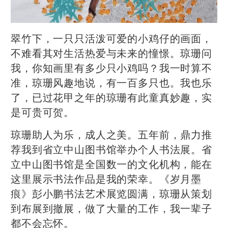
翠竹下，一只只活泼可爱的小鸡仔的画面，
不难看其对生活热爱与未来的憧憬。琼珊问
我，你知画里有多少只小鸡吗？我一时算不
准，琼珊风趣地说，有一百多只也。我也乐
了，已过花甲之年的琼珊有此童真妙趣，实
是可贵可贺。
琼珊助人为乐，成人之美。五年前，鼎力推
荐我到省立中山图书馆举办个人书法展。省
立中山图书馆是全国数一的文化机构，能在
这里展示书法作品是我的荣幸。《岁月墨
痕》彭小鹏书法艺术展览圆满，琼珊从策划
到布展到撤展，做了大量的工作，我一辈子
都不会忘怀。