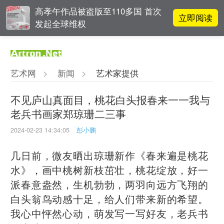
高孝午作品被盗版至110多国 首次
立即阅读
发起全球维权
雅昌指数 | 月度(2025年7月)策展人
立即阅读
影响力榜单
艺术网
>
新闻
>
艺术家提供
张瀚文：以物质媒介具象化精神世
立即阅读
界
不见庐山真面目，桃花白头报春来一一我与
老兵书画家郑琼珊二三事
立即阅读
翟莫梵：绘画少年的广阔天空
2024-02-23 14:34:05
彭小鹏
几日前，微友晒出琼珊新作《春来遍是桃花
水》，画中桃树新枝茁壮，桃花绽放，好一
派春意盎然，生机勃勃，两羽向远方飞翔的
白头翁鸟动感十足，给人们带来新的希望。
我心中怦然心动，萌发写一写好友，老兵书