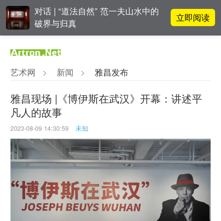
对话 | “道法自然” 范一夫山水中的
立即阅读
破界与归真
阿拉里奥画廊上海转型：为何要成
立即阅读
为策展式艺术商业综合体？
艺术网
>
新闻
>
雅昌发布
张瀚文：以物质媒介具象化精神世
立即阅读
界
雅昌现场 |《博伊斯在武汉》开幕：讲述平
凡人的故事
吕晓：北京画院两个中心十年 跨学
立即阅读
科带来齐白石研究新突破
2023-08-09 14:30:59
未知