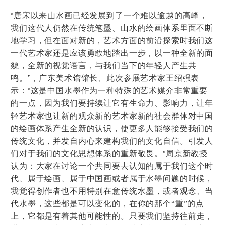
“
唐宋以来山水画已经发展到了一个难以逾越的高峰，
我们这代人仍然在传统笔墨、山水的绘画体系里面不断
地学习，但在面对新的，艺术方面的前沿探索时我们这
一代艺术家还是应该勇敢地踏出一步，以一种全新的面
貌，全新的视觉语言，与我们当下的年轻人产生共
”
鸣。
，广东美术馆馆长、此次参展艺术家王绍强表
“
示：
这是中国水墨作为一种特殊的艺术媒介非常重要
的一点，因为我们要持续让它有生命力、影响力，让年
轻艺术家也让新的观众新的艺术家新的社会群体对中国
的绘画体系产生全新的认识，使更多人能够接受我们的
传统文化，并发自内心来建构我们的文化自信。引发人
”周京新教授
们对于我们的文化思想体系的重新敬畏。
认为：
大家
在讨论一个共同要去认知
的
属于我们这个时
代、属于绘画、属于中国画或者属于水墨问题的时候，
我觉得创作者
也
不用特别在意传统水墨，
或者
观念、当
代水墨，这些都是可以变
化
的，在你的那个“重”的点
上，它都是有
着其他
可能性的。
只要我们坚持往前走，