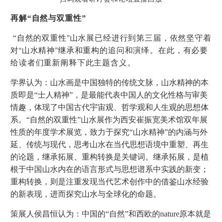
再解“自然与双重性”
”
“
自然的双重性
山水展已经进行到第三届，依然坚守着
“
”
对
山水精神
继承和重构的追问和演绎。在此，有必要
给读者们重新阐释下此主题含义。
学界认为：山水画是中国独特的传统文脉，山水精神的本
质即是“士人精神”，是最能代表中国人的文化性格与审美
情趣，体现了中国古代宇宙观、哲学观和人生观的思想体
系。“自然的双重性”山水展作为西安崔振宽美术馆双年展
性质的年度学术展览，致力于探究“山水精神”的内涵与外
延、传统与现代，思考山水在当代思想语境中重塑、再生
的论题，继承拓展、重构转换是关键词。继承拓展，是植
根于中国山水内在的语言形式与思想谱系中实践的新变；
重构转换，则是注重发现当代艺术创作中的借鉴山水经验
的新表现，进而探究山水与全球化的命题。
策展人侯昌恒认为：中国的“自然”和西欧的nature原本就是