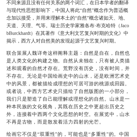
不同来源且没有任何关系的两个词汇，在日本学者的翻译
与现代性思想影响下，中国人将此“自然”概念作为普适概
念加以接受，并用来理解本土的“自然”概念诸如天、地、
天道、天理、气等。瑞士历史学家雅各布·布克哈特（Jaco
bBurckhardt）在其著作《意大利文艺复兴时期的文化》中
揭示，西方人对自然美的发现起源于文艺复兴时期。
联合策展人魏详奇这样阐释主题：自然是自在，自然也
是人类文化的构建之物。自然从未独在，只有被人类描
述和观看的自然才存在。荒野没有历史，没有时间，并
不存在。无论是中国绘画史中的山水，还是欧洲艺术史
中的风景，都被描绘成理想的可居可游的桃源或田园。
或者说，中西方艺术史只描绘了自然版图的一小部分，
我们只是塑造了自己能理解或理想化的自然。山水是一
种本民族的文化视角，其既在历史之中更超出历史之
外，连接着中西两个文化思想的时空。在展览中，山水
不再是古物，而是散发着活力四射的光芒。
绘画它不
仅
是“双重性”的，可能
也
是“多重性”的。中国