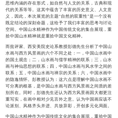
思维内涵的存在形式，如自然与人文的关系，古典和现
代的关系等等。这其中蕴含了丰富的历史意义、人文意
义，因此，本次展览的主题“自然的双重性”是一个没有
既定结论的深刻命题，这给予了我们丰富的思考与讨论
空间。中国山水精神作为中国传统文化的集合展现，重
拾中国山水精神就是重拾中国文化精神。
而批评家、西安美院史论系教授彭德先生分析了中国山
水画与西方风景画的六个不同之处：一，中国山水画中
的国土观念；二，山水画与儒学精神的联系；三，山水
画与神仙思想的联系；四，中国山水画与风水学之间的
联系；五，中国山水画与禅宗的关系；六，中国水画中
的隐逸情怀。彭教授认为：这六点是理解中国山水画不
可分离的根基，是中国山水画与西方风景画之间质的差
别所在。同时，彭德先生还认为西方风景画因大都更注
重写实，在画中相对少见言外之意。认为中国画应该不
论派别、风格齐头并进、共放异彩，开创多元化局面。
中国山水精神作为中国传统文化的集合展现，重拾中国