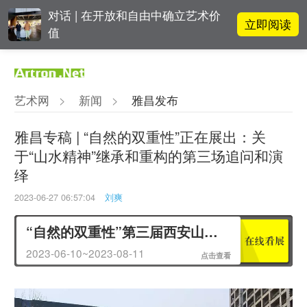
对话 | 在开放和自由中确立艺术价
立即阅读
值
阿拉里奥画廊上海转型：为何要成
立即阅读
为策展式艺术商业综合体？
艺术网
>
新闻
>
雅昌发布
张瀚文：以物质媒介具象化精神世
立即阅读
界
雅昌专稿 | “自然的双重性”正在展出：关
于“山水精神”继承和重构的第三场追问和演
吕晓：北京画院两个中心十年 跨学
立即阅读
绎
科带来齐白石研究新突破
2023-06-27 06:57:04
刘爽
“自然的双重性”第三届西安山水展
2023-06-10~2023-08-11
点击查看