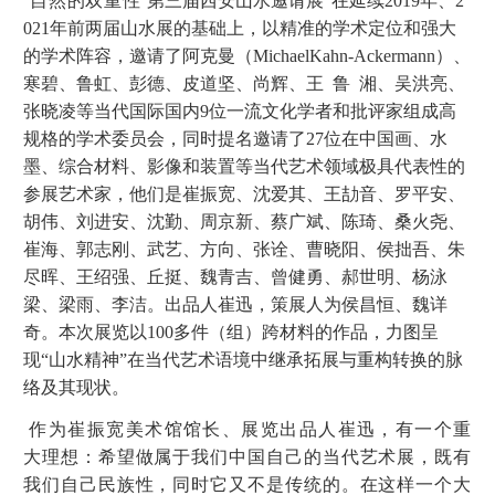
自然的双重性
第三届西安山水邀请展”在延续2019年、2
021年前两届山水展的基础上，以精准的学术定位和强大
的学术阵容，邀请了阿克曼（MichaelKahn-Ackermann）、
寒碧、鲁虹、彭德、皮道坚、尚辉、王 鲁 湘、吴洪亮、
张晓凌等当代国际国内9位一流文化学者和批评家组成高
规格的学术委员会，同时提名邀请了27位在中国画、水
墨、综合材料、影像和装置等当代艺术领域极具代表性的
参展艺术家，他们是崔振宽、沈爱其、王劼音、罗平安、
胡伟、刘进安、沈勤、周京新、蔡广斌、陈琦、桑火尧、
崔海、郭志刚、武艺、方向、张诠、曹晓阳、侯拙吾、朱
尽晖、王绍强、丘挺、魏青吉、曾健勇、郝世明、杨泳
梁、梁雨、李洁。出品人崔迅，策展人为侯昌恒、魏详
奇。本次展览以100多件（组）跨材料的作品，力图呈
现“山水精神”在当代艺术语境中继承拓展与重构转换的脉
络及其现状。
作为崔振宽美术馆馆长、展览出品人崔迅，有一个重
做
属于
我们中国自己的当代艺术展，既有
大理想：希望
我们自己民族性，同时它又不是传统的。在这样一个大