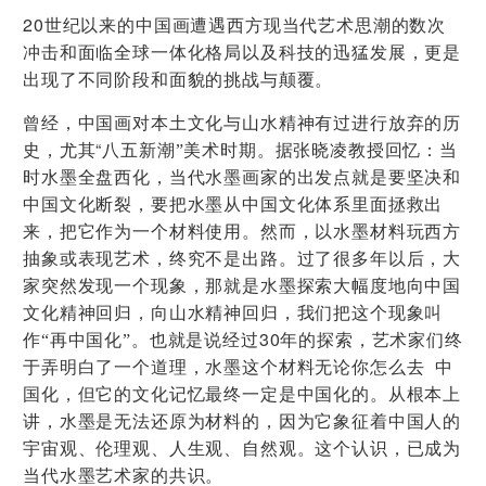
20
世纪以来的中国画遭遇西方现当代艺术思潮的数次
冲击和面临全球一体化格局以及科技的迅猛发展，更是
出现了不同阶段和面貌的挑战与颠覆。
曾经，中国画对本土文化与山水精神有过进行放弃的历
“
史，尤其
八五新潮”美术时期。据张晓凌教授回忆：当
时水墨全盘西化，当代水墨画家的出发点就是要坚决和
中国文化断裂，要把水墨从中国文化体系里面拯救出
来，把它作为一个材料使用。然而，以水墨材料玩西方
抽象或表现艺术，终究不是出路。过了很多年以后，大
家突然发现一个现象，那就是水墨探索大幅度地向中国
文化精神回归，向山水精神回归，我们把这个现象叫
30
作“再中国化”。也就是说经过
年的探索，艺术家们终
于弄明白了一个道理，水墨这个材料无论你怎么去 中
国化，但它的文化记忆最终一定是中国化的。从根本上
讲，水墨是无法还原为材料的，因为它象征着中国人的
宇宙观、伦理观、人生观、自然观。这个认识，已成为
当代水墨艺术家的共识。