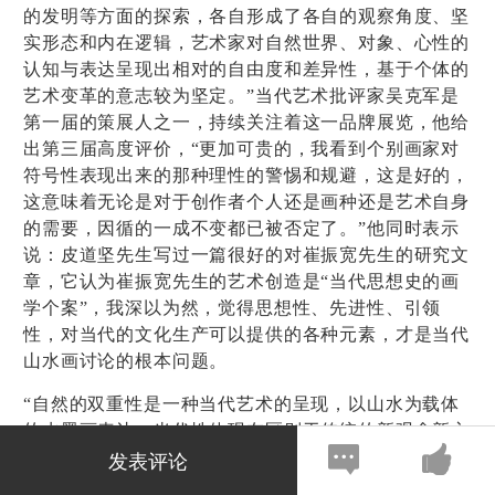
的发明等方面的探索，各自形成了各自的观察角度、坚
实形态和内在逻辑，艺术家对自然世界、对象、心性的
认知与表达呈现出相对的自由度和差异性，基于个体的
艺术变革的意志较为坚定。
”
当代艺术批评家吴克军是
第一届的策展人之一，持续关注着这一品牌展览，他给
出第三届高度评价，
“
更加可贵的，我看到个别画家对
符号性表现出来的那种理性的警惕和规避，这是好的，
这意味着无论是对于创作者个人还是画种还是艺术自身
的需要，因循的一成不变都已被否定了。
”
他同时表示
说：皮道坚先生写过一篇很好的对崔振宽先生的研究文
章，它认为崔振宽先生的艺术创造是“当代思想史的画
学个案”，我深以为然，觉得思想性、先进性、引领
性，对当代的文化生产可以提供的各种元素，才是当代
山水画讨论的根本问题。
“自然的双重性是一种当代艺术的呈现，以山水为载体
的水墨画表达，当代性体现在区别于传统的新观念新方
发表评论
法新形式，有探索性和实验性。” 著名画家、陕西省美
术博物馆馆长王潇虽然致力于传统人物画创作，也看到