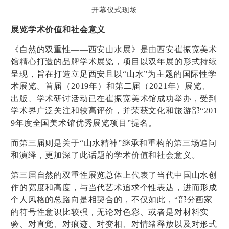
开幕仪式现场
展览学术价值和社会意义
《自然的双重性——西安山水展》是由西安崔振宽美术
馆精心打造的品牌学术展览，项目以双年展的形式持续
呈现，旨在打造立足西安且以“山水”为主题的国际性学
术展览。
首届（
2019
年）和第二届（
2021
年）展览、
出版、学术研讨活动已在崔振宽美术馆成功举办，受到
学术界广泛关注和较高评价，并荣获文化和旅游部“
201
9
年度全国美术馆优秀展览项目”提名。
而第三届则是
关于
“
山水精神
”
继承和重构的第三场追问
和演绎，更加深了此话题的学术价值和社会意义。
第三届自然的双重性展览总体上代表了当代中国山水创
作的宽度和高度，与当代艺术追求个性表达，进而形成
个人风格的总路向是相契合的，不仅如此，
“
部分画家
的符号性意识比较强，无论对色彩、或者是对材料实
验、对直觉、对痕迹、对变相、对情绪释放以及对形式