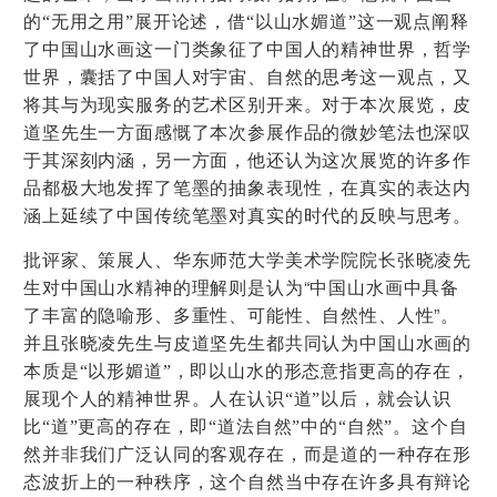
的“无用之用”展开论述，借“以山水媚道”这一观点阐释
了中国山水画这一门类象征了中国人的精神世界，哲学
世界，囊括了中国人对宇宙、自然的思考这一观点，又
将其与为现实服务的艺术区别开来。对于本次展览，皮
道坚先生一方面感慨了本次参展作品的微妙笔法也深叹
于其深刻内涵，另一方面，他还认为这次展览的许多作
品都极大地发挥了笔墨的抽象表现性，在真实的表达内
涵上延续了中国传统笔墨对真实的时代的反映与思考。
批评家、策展人、华东师范大学美术学院院长张晓凌
先
“
生对中国山水精神的理解则是认为
中国山水画中具备
”
了丰富的隐喻形、多重性、可能性、自然性、人性
。
并且张晓凌先生与皮道坚先生都共同认为中国山水画的
本质是“以形媚道”，即以山水的形态意指更高的存在，
展现个人的精神世界。人在认识“道”以后，就会认识
比“道”更高的存在，即“道法自然”中的“自然”。这个自
然并非我们广泛认同的客观存在，而是道的一种存在形
态波折上的一种秩序，这个自然当中存在许多具有辩论