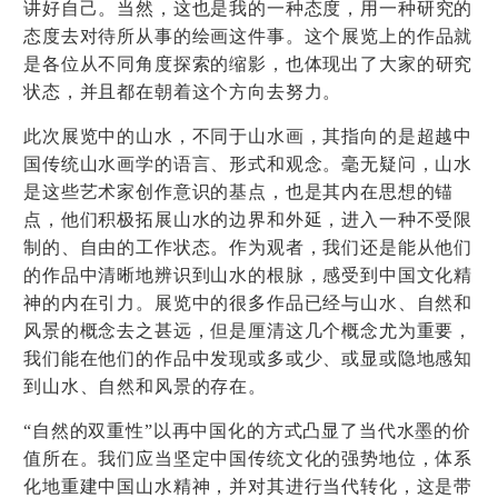
讲
好
自己。
当然，这也
是我的一种态度，用一种研究的
态度
去
对待所从事
的绘画
这件事。
这个展览上的
作品就
是各位
从
不同
角度
探索
的缩影
，也体现
出
了
大家的研究
状态
，
并且
都在朝
着
这个方向
去
努力。
此次展览中的山水，不同于山水画，其指向的是超越中
国传统山水画学的语言、形式和观念。毫无疑问，山水
是这些艺术家创作意识的基点，也是其内在思想的锚
点，他们积极拓展山水的边界和外延，进入一种不受限
制的、自由的工作状态。作为观者，我们还是能从他们
的作品中清晰地辨识到山水的根脉，感受到中国文化精
神的内在引力。展览中的很多作品已经与山水、自然和
风景的概念去之甚远，但是厘清这几个概念尤为重要，
我们能在他们的作品中发现或多或少、或显或隐地感知
到山水、自然和风景的存在。
“自然的双重性”以
再中国化的方式凸显了当代水墨的价
值所在。我们
应当坚定中国传统文化的强势地位，体系
化地重建中国山水精神，并对其进行当代转化，这是带