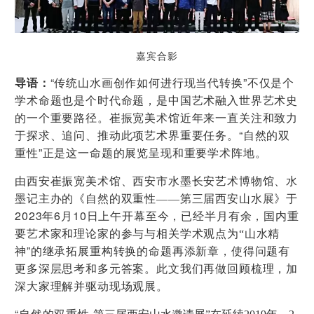
嘉宾合影
“
”
导语：
传统山水画创作如何进行现当代转换
不仅是个
学术命题也是个时代命题，是中国艺术融入世界艺术史
的一个重要路径。崔振宽美术馆近年来一直关注和致力
“
于探求、追问、推动此项艺术界重要任务。
自然的双
”
重性
正是这一命题的展览呈现和重要学术阵地。
由西安崔振宽美术馆、西安市水墨长安艺术博物馆、水
墨记主办的《自然的双重性——第三届西安山水展》于
2023
6
10
年
月
日上午开幕至今，已经半月有余，国内重
要艺术家和理论家的参与与相关学术观点为“山水精
”
神
的
继承拓展重构转换的命题再添新章，使得问题有
更多深层思考和多元答案。此文我们再做回顾梳理，加
深大家理解并驱动现场观展。
“