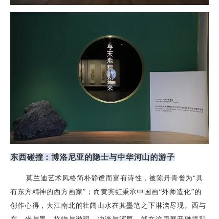
东西碰撞：博洛尼亚的隐士与中华河山的游子
莫兰迪艺术风格简朴静谧而富有诗性，被陈丹青誉为“具
有东方精神的西方画家”；而黄宾虹秉承中国画“外师造化”的
创作心得，大江南北的壮阔山水在其墨笔之下淋漓尽现。西与