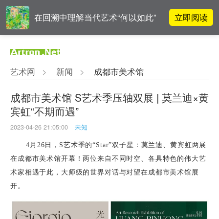
立即阅读
在回溯中理解当代艺术“何以如此”
对话 | “道法自然” 范一夫山水中的
立即阅读
破界与归真
艺术网
>
新闻
>
成都市美术馆
张瀚文：以物质媒介具象化精神世
立即阅读
界
成都市美术馆 S艺术季压轴双展 | 莫兰迪×黄
宾虹“不期而遇”
OCAT上海馆：参与构建上海艺术生
立即阅读
态的十年
2023-04-26 21:05:00
未知
4月26日，S艺术季的“Star”双子星：莫兰迪、黄宾虹两展
在成都市美术馆开幕！两位来自不同时空、各具特色的伟大艺
术家相遇于此，大师级的世界对话与对望在成都市美术馆展
开。