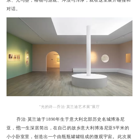
东、光与墨，格物与游观、冲淡与浑厚，就在这里展开碰撞和
对话。
“光的诗—乔治·莫兰迪艺术展”展厅
乔治·莫兰迪于
1890
年生于意大利北部历史名城博洛尼
他
亚，
一生深居简出，在自己的故乡意大利博洛尼亚
9
平米的
。
小小卧室里，创造出一个由瓶瓶罐罐组成的微观宇宙
此次展