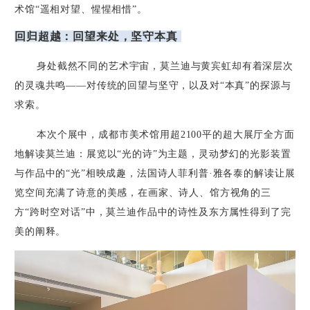
术馆“遥相对望、惺惺相惜”。
回归超越：回望来处，坚守本真
身处截然不同的艺术宇宙，莫兰迪与黄宾虹却有着深层次
的灵魂共鸣——对传统的回望与坚守，以及对“本真”的探源与
求索。
本次个展中，成都市美术馆用超
2100
平的超大展厅全方面
地解读莫兰迪：展览以“光的诗”为主题，灵动梦幻的光影装置
与作品中的“光”相映成趣，法国诗人菲利普·雅各泰的解读让展
览空间充满了诗意的美感，在画家、诗人、馆方视角的三
方“跨时空对话”中，莫兰迪作品中的诗性及东方属性得到了完
美的阐释。