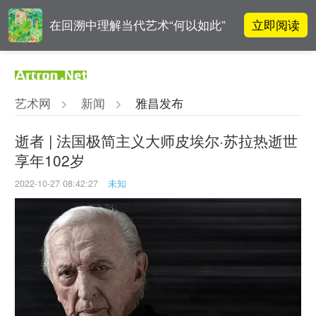
立即阅读
在回溯中理解当代艺术“何以如此”
对话 | “道法自然” 范一夫山水中的
立即阅读
破界与归真
艺术网
>
新闻
>
雅昌发布
对话 | 在开放和自由中确立艺术价
立即阅读
值
逝者 | 法国极简主义大师皮埃尔·苏拉热逝世
享年102岁
张瀚文：以物质媒介具象化精神世
立即阅读
界
2022-10-27 08:42:27
未知