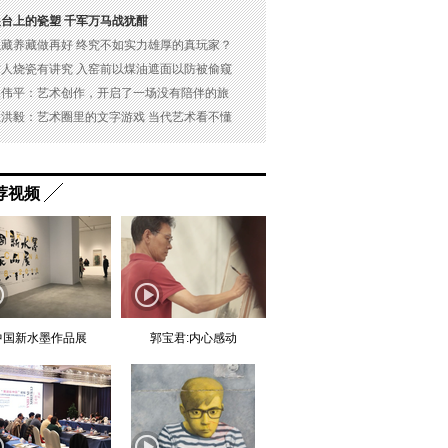
展台上的瓷塑 千军万马战犹酣
以藏养藏做再好 终究不如实力雄厚的真玩家？
古人烧瓷有讲究 入窑前以煤油遮面以防被偷窥
吴伟平：艺术创作，开启了一场没有陪伴的旅
杜洪毅：艺术圈里的文字游戏 当代艺术看不懂
荐视频
中国新水墨作品展
郭宝君:内心感动