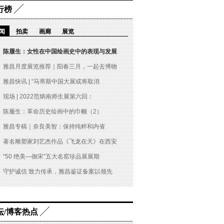
行榜
闻
拍卖
画廊
展览
陈履生：女性在中国绘画史中的表现与发展
雅昌月度展览推荐｜阳春三月，一起去博物
雅昌快讯 | “马蒂斯中国大展或将取消
现场 | 2022范炳南师生展第六回：
陈履生：革命历史绘画中的巾帼（2）
雅昌专稿｜奈良美智：保持纯粹和内省
著名雕塑家刘艺杰作品《飞龙在天》在西安
“50 绝美—御宋”五大名窑珍品展展期
守护诚信 致力传承，雅昌鉴证备案以领先
坛/博客热点