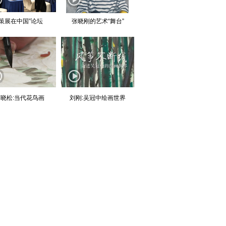
“策展在中国”论坛
张晓刚的艺术“舞台”
晓松:当代花鸟画
刘刚:吴冠中绘画世界