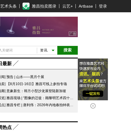
艺术头条
雅昌拍卖图录
云艺+
Artbase
登录
搜索
资讯
日最新
新闻
]
预告 | 山水——黑月个展
拍卖
]
【8月10日-16日】雅昌可线上参拍专场
画廊
]
意象新生：韩方小型沙龙展登陆新加坡
展览
]
雅昌现场 | “图像的迁徙：顾黎明艺术四十年” 一场回望与再出发
观点
]
雅昌专栏 | 唐利伟：2026年内地春拍钟表市场观察 赛道重构、圈层分化与收藏逻辑迭代
周热点