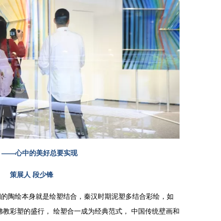
 ——心中的美好总要实现
策展人 段少锋
期的陶绘本身就是绘塑结合，秦汉时期泥塑多结合彩绘，如
佛教彩塑的盛行， 绘塑合一成为经典范式， 中国传统壁画和