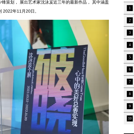
少锋策划， 展出艺术家沈泳岌近三年的最新作品， 其中涵盖
1
2022年11月20日。
2
3
4
5
6
7
8
9
10