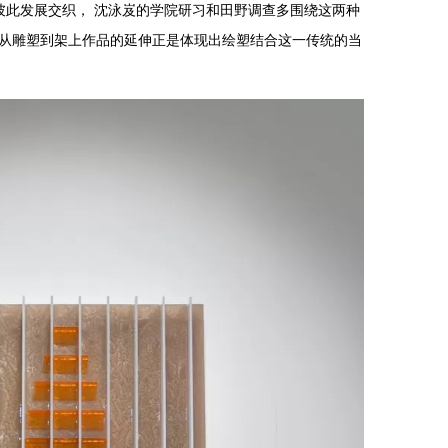
彼此发展交织， 沈泳岌的学院研习和田野调查多围绕这两种
岌从雕塑到架上作品的延伸正是体现出绘塑结合这一传统的当