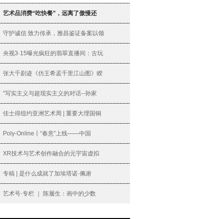
艺术品消费“吃快餐”，远离了傲慢还
守护诚信 致力传承，雅昌鉴证备案以领
央视3·15曝光疯狂的翡翠直播间：古玩
张大千剧迹《仿王希孟千里江山图》睽
“写实主义与超现实主义的对话--孙家
佳士得纽约亚洲艺术周 | 重要大理国铜
Poly-Online丨“春意”上线——中国
XR技术与艺术创作融合的元宇宙虚拟
专稿 | 是什么成就了加埃塔诺·佩谢
艺术号·专栏 ｜ 陈履生：画中的少数