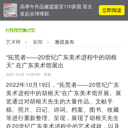
高孝午作品被盗版至110多国 首次
立即阅读
发起全球维权
雅昌指数 | 月度(2025年7月)策展人
立即阅读
影响力榜单
艺术网
>
新闻
>
雅昌发布
对话 | 在开放和自由中确立艺术价
立即阅读
值
“拓荒者——20世纪广东美术进程中的胡根
天” 在广东美术馆展出
李铁夫冯钢百领衔 作为群体的早期
立即阅读
粤籍留美艺术家
2022-10-22 14:25:09
未知
2022年10月19日，“拓荒者——20世纪广东
美术进程中的胡根天”在广东美术馆开展。展
览通过对胡根天先生的大量作品、文献手
稿、照片、日记、诗词、档案、图书、收藏
等进行重新整理、呈现，展现了胡根天先生
在20世纪广东美术进程中的艺术成就，以及