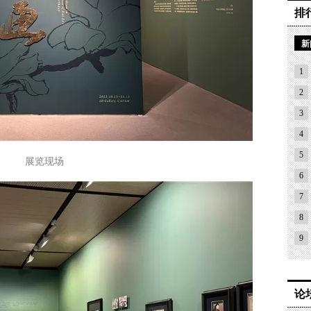
排
新
1
2
3
4
5
展览现场
6
7
8
9
论