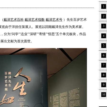
1
2
泽
（
戴泽艺术百科
戴泽艺术指数
戴泽艺术号
​
）
先生百岁艺术
3
展览由于洋担任策展人。展览以回顾戴泽先生作为美术家、
为“问学”“志业”“深研”“寄情”“悟思”五个单元板块，作品
4
件展出文献为首次面世。
5
6
7
8
9
10