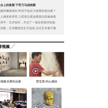
展台上的瓷塑 千军万马战犹酣
以藏养藏做再好 终究不如实力雄厚的真玩家？
古人烧瓷有讲究 入窑前以煤油遮面以防被偷窥
吴伟平：艺术创作，开启了一场没有陪伴的旅
杜洪毅：艺术圈里的文字游戏 当代艺术看不懂
荐视频
中国新水墨作品展
郭宝君:内心感动