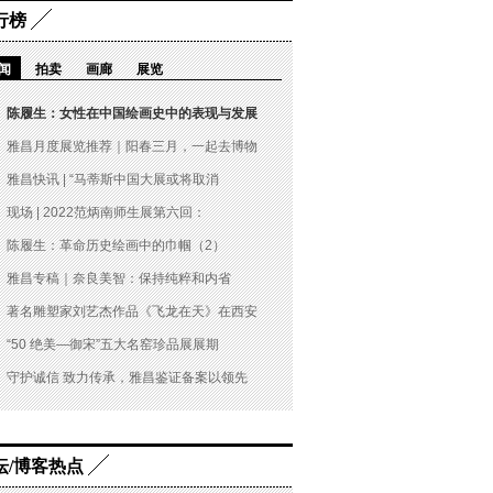
行榜
闻
拍卖
画廊
展览
陈履生：女性在中国绘画史中的表现与发展
雅昌月度展览推荐｜阳春三月，一起去博物
雅昌快讯 | “马蒂斯中国大展或将取消
现场 | 2022范炳南师生展第六回：
陈履生：革命历史绘画中的巾帼（2）
雅昌专稿｜奈良美智：保持纯粹和内省
著名雕塑家刘艺杰作品《飞龙在天》在西安
“50 绝美—御宋”五大名窑珍品展展期
守护诚信 致力传承，雅昌鉴证备案以领先
坛/博客热点