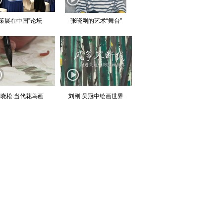
“策展在中国”论坛
张晓刚的艺术“舞台”
晓松:当代花鸟画
刘刚:吴冠中绘画世界