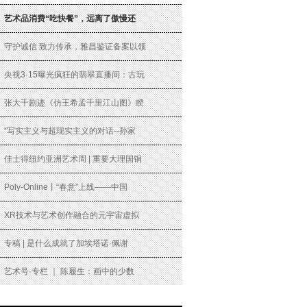
艺术品消费“吃快餐”，远离了傲慢还
守护诚信 致力传承，雅昌鉴证备案以领
央视3·15曝光疯狂的翡翠直播间：古玩
张大千剧迹《仿王希孟千里江山图》睽
“写实主义与超现实主义的对话--孙家
佳士得纽约亚洲艺术周 | 重要大理国铜
Poly-Online丨“春意”上线——中国
XR技术与艺术创作融合的元宇宙虚拟
专稿 | 是什么成就了加埃塔诺·佩谢
艺术号·专栏 ｜ 陈履生：画中的少数