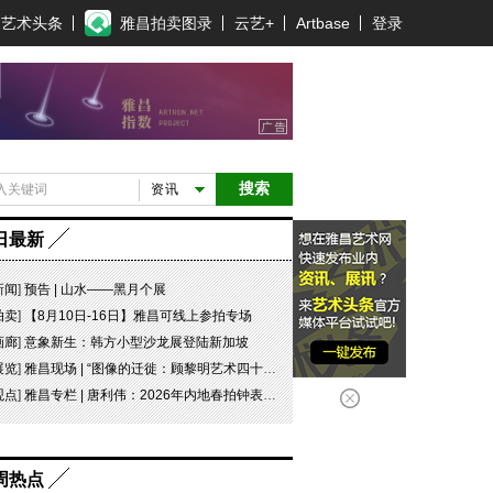
艺术头条
雅昌拍卖图录
云艺+
Artbase
登录
搜索
资讯
日最新
新闻
]
预告 | 山水——黑月个展
拍卖
]
【8月10日-16日】雅昌可线上参拍专场
画廊
]
意象新生：韩方小型沙龙展登陆新加坡
展览
]
雅昌现场 | “图像的迁徙：顾黎明艺术四十年” 一场回望与再出发
观点
]
雅昌专栏 | 唐利伟：2026年内地春拍钟表市场观察 赛道重构、圈层分化与收藏逻辑迭代
周热点