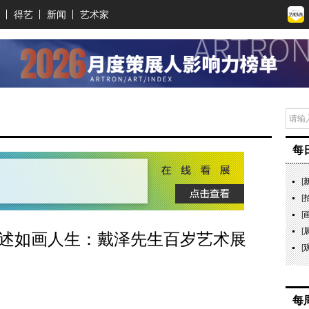
得艺
新闻
艺术家
每
[
[
[
[
 轻述如画人生：戴泽先生百岁艺术展
[
每