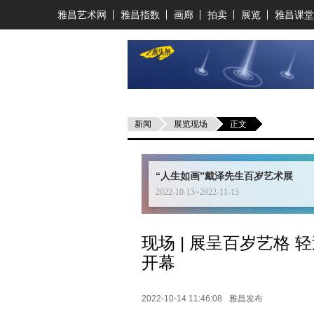
雅昌艺术网
雅昌指数
画廊
拍卖
展览
雅昌课堂
新闻
展览现场
正文
“人生如画”戴泽先生百岁艺术展
2022-10-13~2022-11-13
现场 | 展呈百岁艺格
开幕
2022-10-14 11:46:08
雅昌发布