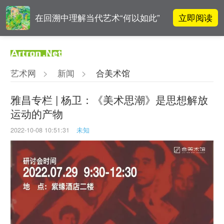
立即阅读
在回溯中理解当代艺术“何以如此”
雅昌指数 | 月度(2025年7月)策展人
立即阅读
影响力榜单
艺术网
>
新闻
>
合美术馆
阿拉里奥画廊上海转型：为何要成
立即阅读
为策展式艺术商业综合体？
雅昌专栏 | 杨卫：《美术思潮》是思想解放
运动的产物
张瀚文：以物质媒介具象化精神世
立即阅读
界
2022-10-08 10:51:31
未知