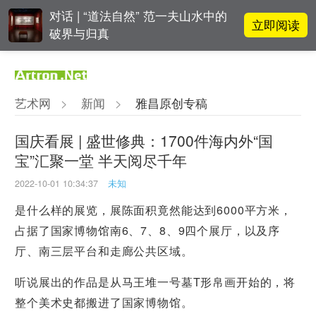
对话 | “道法自然” 范一夫山水中的
立即阅读
破界与归真
对话 | 在开放和自由中确立艺术价
立即阅读
值
艺术网
>
新闻
>
雅昌原创专稿
阿拉里奥画廊上海转型：为何要成
立即阅读
为策展式艺术商业综合体？
国庆看展 | 盛世修典：1700件海内外“国
宝”汇聚一堂 半天阅尽千年
张瀚文：以物质媒介具象化精神世
立即阅读
界
2022-10-01 10:34:37
未知
是什么样的展览，展陈面积竟然能达到6000平方米，
占据了国家博物馆南6、7、8、9四个展厅，以及序
厅、南三层平台和走廊公共区域。
听说展出的作品是从马王堆一号墓T形帛画开始的，将
整个美术史都搬进了国家博物馆。