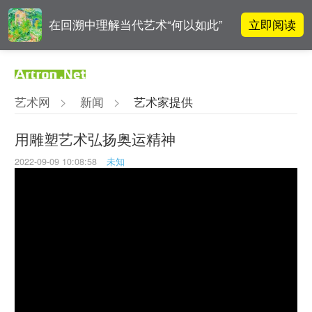
立即阅读
在回溯中理解当代艺术“何以如此”
雅昌指数 | 月度(2025年7月)策展人
立即阅读
影响力榜单
艺术网
>
新闻
>
艺术家提供
对话 | 在开放和自由中确立艺术价
立即阅读
值
用雕塑艺术弘扬奥运精神
2022-09-09 10:08:58
未知
吕晓：北京画院两个中心十年 跨学
立即阅读
科带来齐白石研究新突破