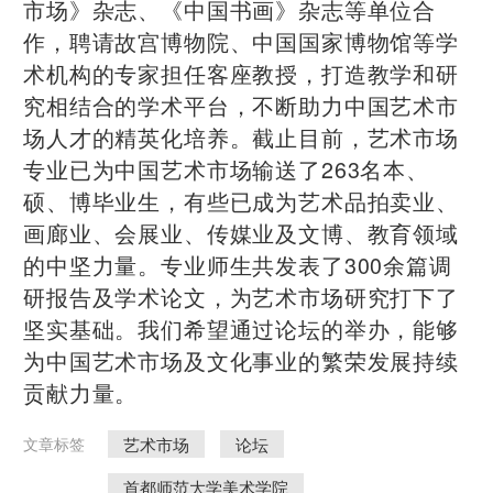
市场》杂志、《中国书画》杂志等单位合
作，聘请故宫博物院、中国国家博物馆等学
术机构的专家担任客座教授，打造教学和研
究相结合的学术平台，不断助力中国艺术市
场人才的精英化培养。截止目前，艺术市场
专业已为中国艺术市场输送了263名本、
硕、博毕业生，有些已成为艺术品拍卖业、
画廊业、会展业、传媒业及文博、教育领域
的中坚力量。专业师生共发表了300余篇调
研报告及学术论文，为艺术市场研究打下了
坚实基础。我们希望通过论坛的举办，能够
为中国艺术市场及文化事业的繁荣发展持续
贡献力量。
艺术市场
论坛
文章标签
首都师范大学美术学院