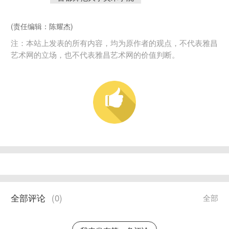
(责任编辑：陈耀杰)
注：本站上发表的所有内容，均为原作者的观点，不代表雅昌
艺术网的立场，也不代表雅昌艺术网的价值判断。
全部评论
(
0
)
全部