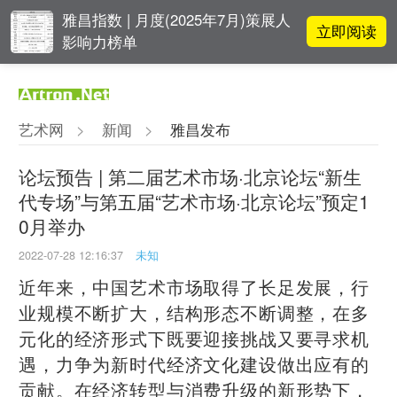
雅昌指数 | 月度(2025年7月)策展人
立即阅读
影响力榜单
对话 | 在开放和自由中确立艺术价
立即阅读
值
艺术网
>
新闻
>
雅昌发布
李铁夫冯钢百领衔 作为群体的早期
立即阅读
粤籍留美艺术家
论坛预告 | 第二届艺术市场·北京论坛“新生
代专场”与第五届“艺术市场·北京论坛”预定1
张瀚文：以物质媒介具象化精神世
立即阅读
0月举办
界
2022-07-28 12:16:37
未知
近年来，中国艺术市场取得了长足发展，行
业规模不断扩大，结构形态不断调整，在多
元化的经济形式下既要迎接挑战又要寻求机
遇，力争为新时代经济文化建设做出应有的
贡献。在经济转型与消费升级的新形势下，