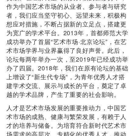
作为中国艺术市场的从业者、参与者与研究
者，我们应当坚守初心、远望未来，积极构
想应对措施，不断占据新的立足点，搭建更
为宽广的学术平台。2013年，首都师范大学
成功举办了首届“艺术市场·北京论坛”，在艺
术市场学界与业界赢得了良好声誉。此后，
论坛每两年举办一次，至2019年已经成功举
办了四届。2018年，我们在原有论坛的基础
上增设了“新生代专场”，为青年优秀人才搭
建学术交流、展示与成长的平台，奠定了卓
越的学术品牌，产生了重要的社会影响。
人才是艺术市场发展的重要推动力，中国艺
术市场的成熟、健康与繁荣发展，有赖于人
才的培养与储备。为培育符合新时代艺术市
场需求的高层次、专精化的优秀人才，推动