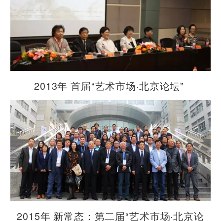
2013年 首届“艺术市场·北京论坛”
2015年 新常态：第二届“艺术市场·北京论