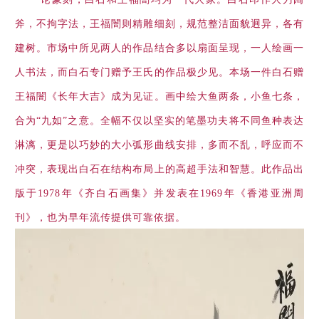
斧，不拘字法，王福闇则精雕细刻，规范整洁面貌迥异，各有
建树。市场中所见两人的作品结合多以扇面呈现，一人绘画一
人书法，而白石专门赠予王氏的作品极少见。本场一件白石赠
王福闇《长年大吉》成为见证。画中绘大鱼两条，小鱼七条，
合为“九如”之意。全幅不仅以坚实的笔墨功夫将不同鱼种表达
淋漓，更是以巧妙的大小弧形曲线安排，多而不乱，呼应而不
冲突，表现出白石在结构布局上的高超手法和智慧。此作品出
版于1978年《齐白石画集》并发表在1969年《香港亚洲周
刊》，也为早年流传提供可靠依据。