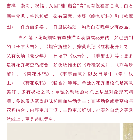
吉祥、崇高、祝福，又因“桂”谐音“贵”而有祝福富贵意，白石
画中常见，持以相赠，饶有深意。本场《蟾宫折桂》和《松鹰
图》一件秀丽多姿，一件挺拔雄劲，均为白石晚年少有妙品。
白石笔下花鸟描绘有单独描绘动物或花卉的，如已提到
的《长年大吉》、《蟾宫折桂》、赠黄琪翔《红梅花开》等，
又有夜场《老少年》，日场中《双寿》、《群蟹图》等；更多
是将花卉与虫鸟结合，如夜场推出的《丹桂双兔》、《芦苇螃
蟹》、《荷花水鸭》、《事事如意》以及日场中《牵牛秋
虫》、《荷花双鸭》《稻香》等等。单独的花卉描绘总是寓意
美好，多有祝福之意；单独的动物题材总是尽显对象形态精
髓，多以表达笔墨趣味和画面生动为主；而将动物或者草虫与
花卉结合，内容更加丰满，主题更加鲜明，朴实的自然之美跃
然纸上，更是趣味无穷。