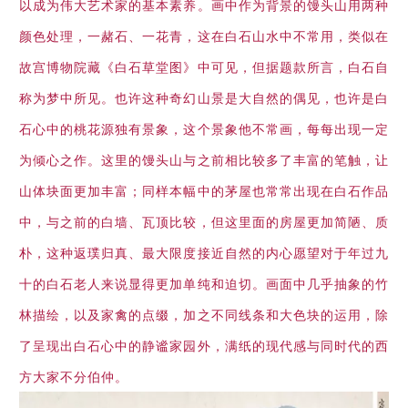
以成为伟大艺术家的基本素养。画中作为背景的馒头山用两种
颜色处理，一赭石、一花青，这在白石山水中不常用，类似在
故宫博物院藏《白石草堂图》中可见，但据题款所言，白石自
称为梦中所见。也许这种奇幻山景是大自然的偶见，也许是白
石心中的桃花源独有景象，这个景象他不常画，每每出现一定
为倾心之作。这里的馒头山与之前相比较多了丰富的笔触，让
山体块面更加丰富；同样本幅中的茅屋也常常出现在白石作品
中，与之前的白墙、瓦顶比较，但这里面的房屋更加简陋、质
朴，这种返璞归真、最大限度接近自然的内心愿望对于年过九
十的白石老人来说显得更加单纯和迫切。画面中几乎抽象的竹
林描绘，以及家禽的点缀，加之不同线条和大色块的运用，除
了呈现出白石心中的静谧家园外，满纸的现代感与同时代的西
方大家不分伯仲。