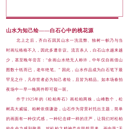
山水为知己绘——白石心中的桃花源
北上之后，齐白石因其山水一洗流弊、独树一帜乃与当
时画坛格格不入，因此多遭非议。流言杀人，白石山水越来越
少，甚至晚年尝言：“余画山水绝无人称许，中年仅自画借山
图数十纸而已，老年绝笔。” 因此，山水作品成为白石笔下最
罕见之什，凡存世者必为知己者绘，且皆为精品。如本场春拍
夜场中一早一晚两件即可窥一斑。
作于1925年的《松柏寿石》画松柏两株，山峰数个，松
树高大威猛、柏树依偎谦逊，山石作为背景衬托出主题，简单
的画面有一种仪式感，一种纪念碑一样的庄严，让我们对松柏
的生命力感到敬畏，对松柏之精神产生联想思考。画中题“天