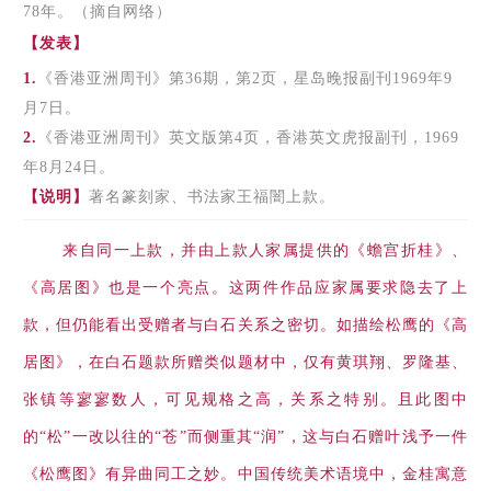
78年。（摘自网络）
【发表】
1.
《香
港亚洲周刊》第36期，第2页，星岛晚报副刊1969年9
月7日。
2.
《香港亚洲周刊》英文版第4页，香港英文虎报副刊，1969
年8月24日。
【说明】
著名篆刻家、书法家王福闇上款。
来自同一上款，并由上款人家属提供的《蟾宫折桂》、
《高居图》也是一个亮点。这两件作品应家属要求隐去了上
款，但仍能看出受赠者与白石关系之密切。如描绘松鹰的《高
居图》，在白石题款所赠类似题材中，仅有黄琪翔、罗隆基、
张镇等寥寥数人，可见规格之高，关系之特别。且此图中
的“松”一改以往的“苍”而侧重其“润”，这与白石赠叶浅予一件
《松鹰图》有异曲同工之妙。中国传统美术语境中，金桂寓意