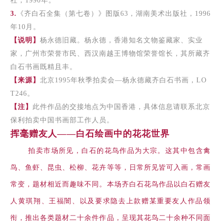
社，1990年。
3.
《齐白石全集（第七卷）》图版63，湖南美术出版社，1996
年10月。
【说明】
杨永德旧藏。杨永德，香港知名文物鉴藏家、实业
家，广州市荣誉市民、西汉南越王博物馆荣誉馆长，其所藏齐
白石书画既精且丰。
【来源】
北京1995年秋季拍卖会—杨永德藏齐白石书画，LO
T246。
【注
】
此件作品的交接地点为中国香港，具体信息请联系北京
保利拍卖中国书画部工作人员。
挥毫赠友人——白石绘画中的花花世界
拍卖市场所见，白石的花鸟作品为大宗。这其中包含禽
鸟、鱼虾、昆虫、松柳、花卉等等，日常所见皆可入画，常画
常变，题材相近而趣味不同。本场齐白石花鸟作品以白石赠友
人黄琪翔、王福闇、以及要求隐去上款赠某重要友人作品领
衔，推出各类题材二十余件作品，呈现其花鸟二十余种不同面