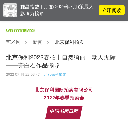
雅昌指数 | 月度(2025年7月)策展人
立即阅读
影响力榜单
对话 | “道法自然” 范一夫山水中的
立即阅读
破界与归真
艺术网
>
新闻
>
北京保利拍卖
张瀚文：以物质媒介具象化精神世
立即阅读
界
北京保利2022春拍丨自然绮丽，动人无际
——齐白石作品撷珍
立即阅读
“纤维”提问2022：存在何“缓”？
2022-07-19 22:06:47
北京保利拍卖
北京保利国际拍卖有限公司
2022年春季拍卖会
中国书画日程