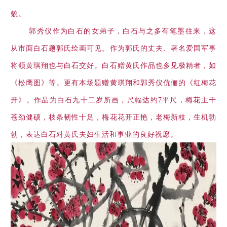
貌。
郭秀仪作为白石的女弟子，白石与之多有笔墨往来，这
从市面白石题郭氏绘画可见。作为郭氏的丈夫、著名爱国军事
将领黄琪翔也与白石交好。白石赠黄氏作品也多见极精者，如
《松鹰图》等。更有本场题赠黄琪翔和郭秀仪伉俪的《红梅花
开》。作品为白石九十二岁所画，尺幅达约7平尺，梅花主干
苍劲健硕，枝条韧性十足，梅花花开正艳，老梅新枝，生机勃
勃，表达白石对黄氏夫妇生活和事业的良好祝愿。