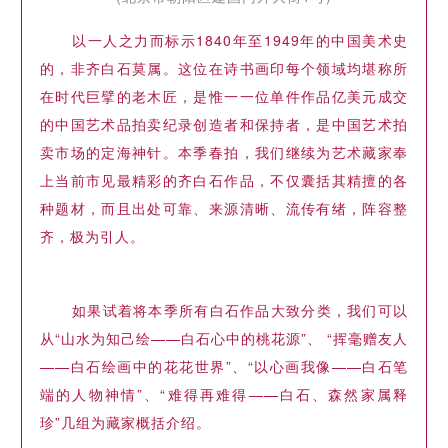
以一人之力而标示1840年至1949年的中国美术史
的，非齐白石莫属。这位在诗书画印每个领域均堪称所
在时代巨擘的老木匠，是惟一一位单件作品亿美元成交
的中国艺术品拍卖纪录创造者和保持者，是中国艺术拍
卖市场的定海神针。本季春拍，我们继续为艺术藏家奉
上当前市见最精彩的齐白石作品，不仅囊括其精擅的各
种题材，而且出处可靠、来源清晰、流传有绪，阵容整
齐，极为引人。
如果试着将本季所有白石作品大致分类，我们可以
从“山水为知己绘——白石心中的桃花源”、 “挥毫赠友人
——白石绘画中的花花世界”、“以心画我像——白石笔
端的人物神情”、“难得再难得——白石、森然家属释
珍”几组为藏家概括介绍。