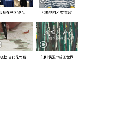
“策展在中国”论坛
张晓刚的艺术“舞台”
晓松:当代花鸟画
刘刚:吴冠中绘画世界