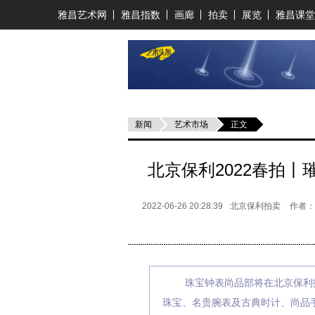
雅昌艺术网
雅昌指数
画廊
拍卖
展览
雅昌课堂
新闻
艺术市场
正文
北京保利2022春拍
2022-06-26 20:28:39
北京保利拍卖
作者
珠宝钟表尚品部将在北京保利
珠宝、名贵腕表及古典时计、尚品手