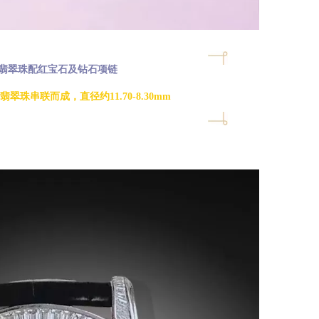
翡翠珠配红宝石及钻石项链
翠珠串联而成，直径约11.70-8.30mm