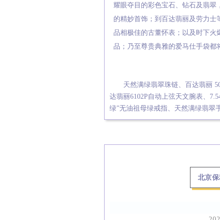
耀眼夺目的彩色宝石、钻石及翡翠
的精妙首饰；到百达翡丽及劳力士
品相极佳的古董怀表；以及时下火
品；乃至尊贵典雅的爱马仕手袋都
天然满绿翡翠珠链、百达翡丽 50
达翡丽6102P自动上弦天文腕表、7.
绿”无油祖母绿戒指、天然满绿翡翠
北京保
20