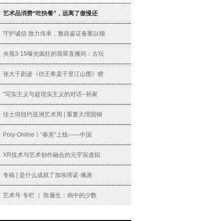
艺术品消费“吃快餐”，远离了傲慢还
守护诚信 致力传承，雅昌鉴证备案以领
央视3·15曝光疯狂的翡翠直播间：古玩
张大千剧迹《仿王希孟千里江山图》睽
“写实主义与超现实主义的对话--孙家
佳士得纽约亚洲艺术周 | 重要大理国铜
Poly-Online丨“春意”上线——中国
XR技术与艺术创作融合的元宇宙虚拟
专稿 | 是什么成就了加埃塔诺·佩谢
艺术号·专栏 ｜ 陈履生：画中的少数