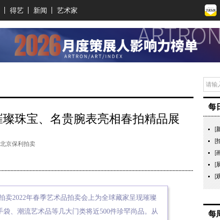
得艺
新闻
艺术家
每
丨璀璨珠宝、名贵腕表亮相春拍精品展
[
[
：北京保利拍卖
[
[
[
拍卖2022年春季艺术品拍卖会上为全球藏家呈现璀璨
袋、潮流艺术品等几大门类将近500件珍罕尚品。从
每