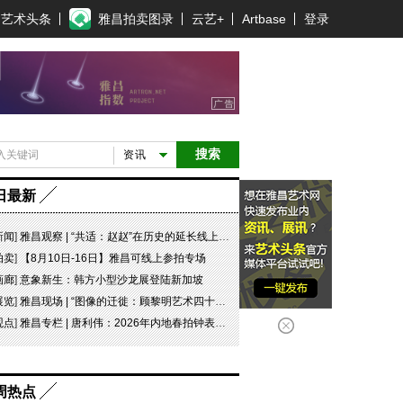
艺术头条
雅昌拍卖图录
云艺+
Artbase
登录
搜索
资讯
日最新
新闻
]
雅昌观察 | “共适：赵赵”在历史的延长线上，探寻可能
拍卖
]
【8月10日-16日】雅昌可线上参拍专场
画廊
]
意象新生：韩方小型沙龙展登陆新加坡
展览
]
雅昌现场 | “图像的迁徙：顾黎明艺术四十年” 一场回望与再出发
观点
]
雅昌专栏 | 唐利伟：2026年内地春拍钟表市场观察 赛道重构、圈层分化与收藏逻辑迭代
周热点