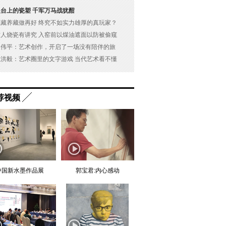
展台上的瓷塑 千军万马战犹酣
以藏养藏做再好 终究不如实力雄厚的真玩家？
古人烧瓷有讲究 入窑前以煤油遮面以防被偷窥
吴伟平：艺术创作，开启了一场没有陪伴的旅
杜洪毅：艺术圈里的文字游戏 当代艺术看不懂
荐视频
中国新水墨作品展
郭宝君:内心感动