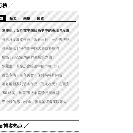
行榜
闻
拍卖
画廊
展览
陈履生：女性在中国绘画史中的表现与发展
雅昌月度展览推荐｜阳春三月，一起去博物
雅昌快讯 | “马蒂斯中国大展或将取消
现场 | 2022范炳南师生展第六回：
陈履生：革命历史绘画中的巾帼（2）
雅昌专稿｜奈良美智：保持纯粹和内省
著名雕塑家刘艺杰作品《飞龙在天》在西安
“50 绝美—御宋”五大名窑珍品展展期
守护诚信 致力传承，雅昌鉴证备案以领先
坛/博客热点