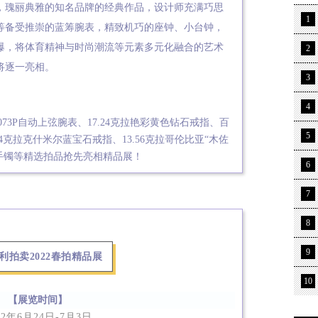
，瑰丽典雅的知名品牌的经典作品，设计师充满巧思
1
等备受推崇的蓝筹腕表，精致机巧的座钟、小台钟，
爆，将体育精神与时尚潮流等元素多元化融合的艺术
2
将逐一亮相。
3
4
73P自动上弦腕表、17.24克拉艳彩黄色钻石戒指、百
5
54克拉克什米尔蓝宝石戒指、13.56克拉哥伦比亚“木佐
手镯等精选拍品抢先亮相精品展！
6
7
8
9
利拍卖2022春拍精品展
10
【展览时间】
22年6月24日-7月3日