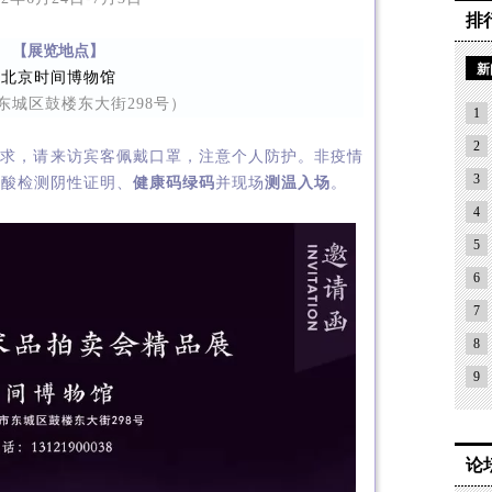
排
【展览地点】
新
北京时间博物馆
东城区鼓楼东大街298号）
1
2
要求，请来访宾客佩戴口罩，注意个人防护。非疫情
3
核酸检测阴性证明、
健康码绿码
并现场
测温入场
。
4
5
6
7
8
9
论