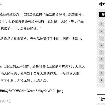
年
排
初始还兴致盎然，谁知当他觉得作品效果恰好时，想要雨停，
新
掉了，但心里总是还有某种期待，直到隔一天的下午，作品
1
我试了一下，居然还能揭。”
2
3
地将作品揭起来送裱。当作品被送还手中时，画面中那动人
4
5
6
对奉若瑰宝的艺术创作，还是对看似至贱的草狗祭祀，天地大
7
之动人的根源，便来自于自然大道的神力。一场倾盆大雨，
8
作淋了个遍，无私无偏，无德无怨。
9
论
会展中心