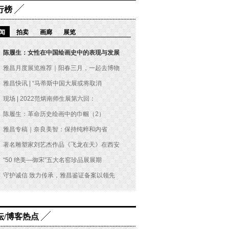
行榜
闻
拍卖
画廊
展览
陈履生：女性在中国绘画史中的表现与发展
雅昌月度展览推荐｜阳春三月，一起去博物
雅昌快讯 | “马蒂斯中国大展或将取消
现场 | 2022范炳南师生展第六回：
陈履生：革命历史绘画中的巾帼（2）
雅昌专稿｜奈良美智：保持纯粹和内省
著名雕塑家刘艺杰作品《飞龙在天》在西安
“50 绝美—御宋”五大名窑珍品展展期
守护诚信 致力传承，雅昌鉴证备案以领先
坛/博客热点