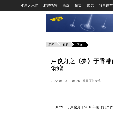
雅昌艺术网
雅昌指数
画廊
拍卖
展览
雅昌课堂
新闻
独家
正文
卢俊舟之《夢》于香港
馈赠
2022-06-03 10:06:25
雅昌原创专稿
5月29日，卢俊舟于2018年创作的