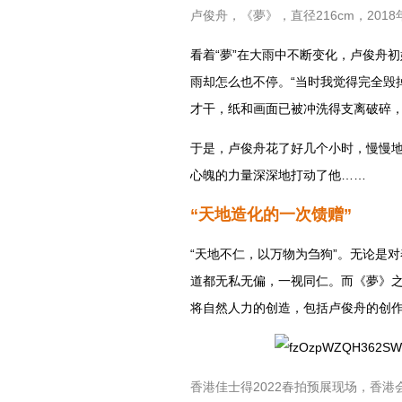
卢俊舟，《夢》，
直径216cm，
2018
看着“夢”在大雨中不断变化，卢俊舟
雨却怎么也不停。“当时我觉得完全毁
才干，纸和画面已被冲洗得支离破碎，
于是，卢俊舟花了好几个小时，慢慢
心魄的力量深深地打动了他……
“天地造化的一次馈赠”
“天地不仁，以万物为刍狗”。无论是
道都无私无偏，一视同仁。而《夢》
将自然人力的创造，包括卢俊舟的创
香港佳士得2022春拍预展现场，香港