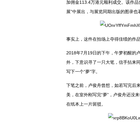
加佣金113.4万港元顺利成交。该作
展”中展出，与展览同期出版的图录也
事实上，这件在拍场上夺得佳绩的作
2018年7月19日的下午，午梦初醒
外，下意识寻了一只大笔，信手拈来
写下一个“夢”字。
下笔之前，卢俊舟曾想，如若写完后
美，在室外刚写完“夢”，卢俊舟还没
在纸本上一片斑驳。