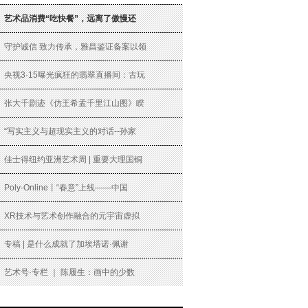
艺术品消费“吃快餐”，远离了傲慢还
守护诚信 致力传承，雅昌鉴证备案以领
央视3·15曝光疯狂的翡翠直播间：古玩
张大千剧迹《仿王希孟千里江山图》睽
“写实主义与超现实主义的对话--孙家
佳士得纽约亚洲艺术周 | 重要大理国铜
Poly-Online丨“春意”上线——中国
XR技术与艺术创作融合的元宇宙虚拟
专稿 | 是什么成就了加埃塔诺·佩谢
艺术号·专栏 ｜ 陈履生：画中的少数