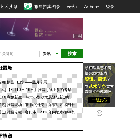
艺术头条
雅昌拍卖图录
云艺+
Artbase
登录
搜索
资讯
日最新
新闻
]
预告 | 山水——黑月个展
拍卖
]
【8月10日-16日】雅昌可线上参拍专场
画廊
]
意象新生：韩方小型沙龙展登陆新加坡
展览
]
雅昌现场 | “图像的迁徙：顾黎明艺术四十年” 一场回望与再出发
观点
]
雅昌专栏 | 唐利伟：2026年内地春拍钟表市场观察 赛道重构、圈层分化与收藏逻辑迭代
周热点