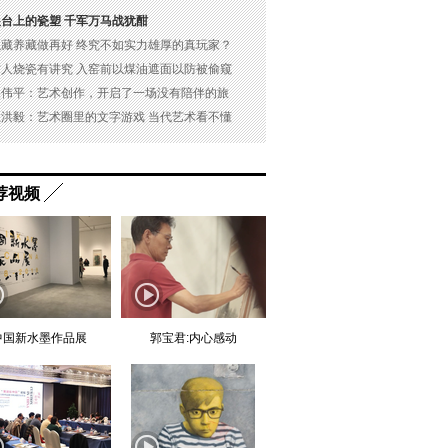
展台上的瓷塑 千军万马战犹酣
以藏养藏做再好 终究不如实力雄厚的真玩家？
古人烧瓷有讲究 入窑前以煤油遮面以防被偷窥
吴伟平：艺术创作，开启了一场没有陪伴的旅
杜洪毅：艺术圈里的文字游戏 当代艺术看不懂
荐视频
中国新水墨作品展
郭宝君:内心感动