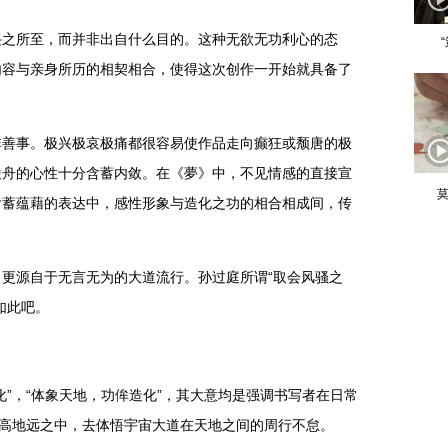
兴之所至，而并非出自什么目的。这种无欲无功利心的态
内容与亲身所历的相契相合，使得这次创作一开始就具备了
非善事。极兴极哀极痛都很容易使作品走向癫狂或颓唐的极
俊舟的心性十分含蓄内敛。在《夢》中，不见情感的直接宣
莫
含蓄蕴藉的表达中，感性形象与造化之功的相合相成间，传
更源自于无言无为的大道流行。孙过庭所谓“取会风骚之
如此吧。
化”，“体象天地，功侔造化”，其大意均是强调书写者在日常
天高地远之中，去体悟宇宙大道在天地之间的周行不怠。