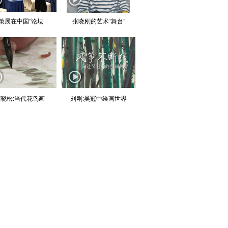
“策展在中国”论坛
张晓刚的艺术“舞台”
晓松:当代花鸟画
刘刚:吴冠中绘画世界