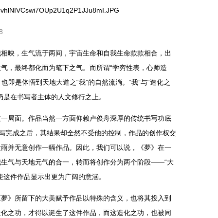
8
我相映，生气流于两间，宇宙生命和自我生命款款相合，出
气，最终都化而为笔下之气。而所谓“学穷性表，心师造
，也即是体悟到天地大道之“我”的自然流淌。“我”与“造化之
仍是在书写者主体的人文修行之上。
这一局面。作品当然一方面仰赖卢俊舟深厚的传统书写功底
书写完成之后，其结果却全然不受他的控制，作品的创作权交
大雨并无意创作一幅作品。因此，我们可以说，《夢》在一
生气与天地元气的合一，转而将创作分为两个阶段——“大
使这件作品显示出更为广阔的意涵。
《夢》所留下的大美赋予作品以特殊的含义，也将其投入到
造化之功，才得以诞生了这件作品，而这造化之功，也被同