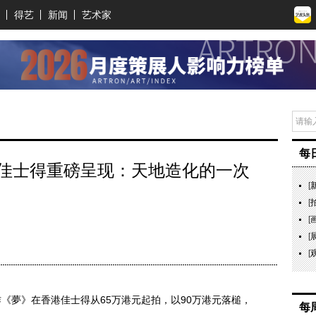
得艺
新闻
艺术家
每
佳士得重磅呈现：天地造化的一次
[
[
[
[
[
力作《夢》在香港佳士得从65万港元起拍，以90万港元落槌，
每