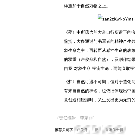
样施加于自然万物之上。
《夢》中所蕴含的大道自行所留下的
鉴赏，大多通过与书写者的精神产生共
象生命之中，再转而从感性生命的表
的双重（卢俊舟和自然），及创作结
自我-对象生命-宇宙生命，而能直取
《梦》自然可遇不可期，但对于造化
有来自自然的神谕，也依旧体现出中
意创造相碰撞时，又生发出更为无穷
（责任编辑：李家丽）
推荐关键字
卢俊舟
夢
香港佳士得