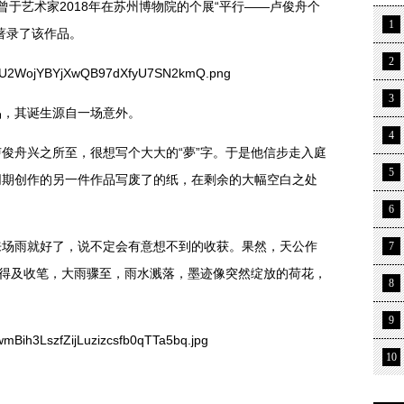
品曾于艺术家2018年在苏州博物院的个展“平行——卢俊舟个
1
著录了该作品。
2
3
品，其诞生源自一场意外。
4
的卢俊舟兴之所至，很想写个大大的“夢”字。于是他信步走入庭
5
同期创作的另一件作品写废了的纸，在剩余的大幅空白之处
6
来场雨就好了，说不定会有意想不到的收获。果然，天公作
7
来得及收笔，大雨骤至，雨水溅落，墨迹像突然绽放的荷花，
8
9
10