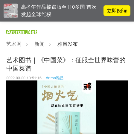
高孝午作品被盗版至110多国 首次
立即阅读
发起全球维权
雅昌指数 | 月度(2025年7月)策展人
立即阅读
影响力榜单
艺术网
>
新闻
>
雅昌发布
对话 | 在开放和自由中确立艺术价
立即阅读
值
艺术图书｜《中国菜》：征服全世界味蕾的
中国菜谱
吕晓：北京画院两个中心十年 跨学
立即阅读
科带来齐白石研究新突破
2022-03-20 10:51:16
Artron雅昌