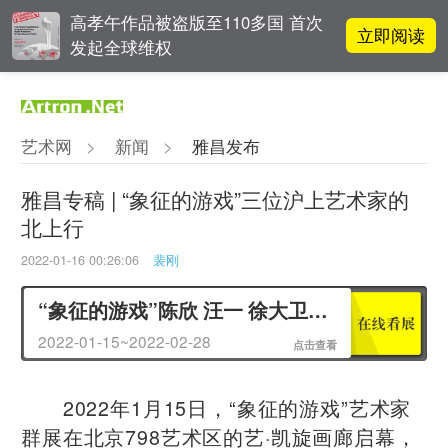
高孝午作品被盗版至110多国 首次
立即阅读
发起全球维权
雅昌指数 | 月度(2025年7月)策展人
立即阅读
影响力榜单
艺术网
>
新闻
>
雅昌发布
对话 | “道法自然” 范一夫山水中的
立即阅读
破界与归真
雅昌专稿 | “象征的游戏”三位沪上艺术家的
北上行
吕晓：北京画院两个中心十年 跨学
立即阅读
科带来齐白石研究新突破
2022-01-16 00:26:06
裴刚
“象征的游戏”陈欣 汪一 徐大卫三人展
2022-01-15~2022-02-28
点击查看
2022年1月15日，“象征的游戏”艺术家
群展在北京798艺术区的艺·凯旋画廊启幕，