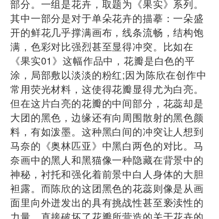
部分。一组是花卉，取题为《果实》系列。
其中一部分是对于单朵花卉的描摹：一朵盛
开的鲜花几乎撑满画布，线条流畅，结构饱
满，色彩对比强烈甚至显得冲突。比如在
《果实01》这幅作品中，花瓣是白色的平
涂，局部敷以淡淡的粉红;因为陈欣在创作中
常用荧光材料，这使得花瓣显得尤为白亮。
但在这片白亮的花瓣的中间部分，花蕊却是
大团的黑色，边缘还有向周围散射的黑色颜
料，有如泼墨。这种黑白间的冲突让人想到
马奈的《奥林匹亚》中黑白两色的对比。马
奈画中的黑人和黑猫像一种隐藏在背景中的
神秘，衬托和强化着前景中白人身体的大胆
袒露。而陈欣的这团黑色的花蕊则像是从画
面里向外迸发出的具有挑战性甚至亵渎性的
力量，直接破坏了花瓣所营造的关于花卉的