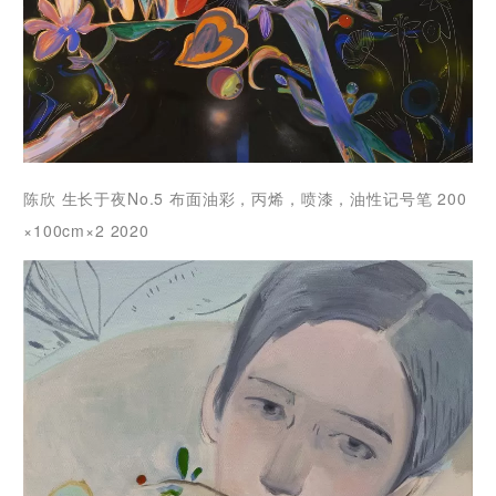
陈欣 ⽣⻓于夜No.5 布面油彩，丙烯，喷漆，油性记号笔 200
×100cm×2 2020