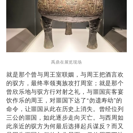
禹鼎在展览现场
就是那个曾与周王室联姻，与周王把酒言欢
的驭方，最终率领夷族攻打周室；就是那个
曾欣乐地与驭方行对射之礼，与噩国宾客宴
饮作乐的周王，对噩国下达了“勿遗寿幼”的
命令，让噩国从此在历史上消失。曾经位列
三公的噩国，如此逐步走向灭亡。与西周如
此亲近的驭方为何最后选择起兵谋反？而又