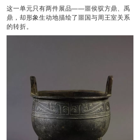
这一单元只有两件展品——噩侯驭方鼎、禹
鼎，却形象生动地描绘了噩国与周王室关系
的转折。