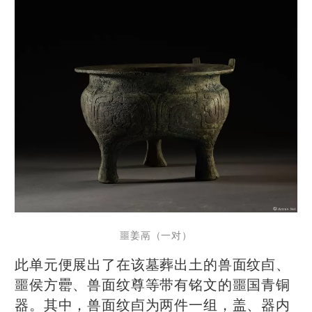
噩姜鬲（一对）
此单元便展出了在该墓葬出土的兽面纹卣、
噩侯方罍、兽面纹尊等带有铭文的噩国青铜
器。其中，兽面纹卣为两件一组，盖、器内