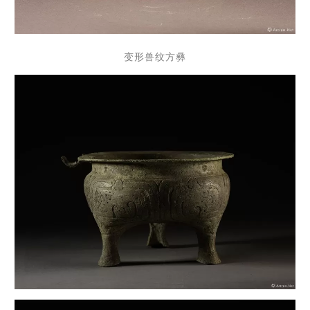
变形兽纹方彝