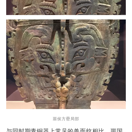
噩侯方罍局部
与同时期青铜器上常见的兽面纹相比，噩国