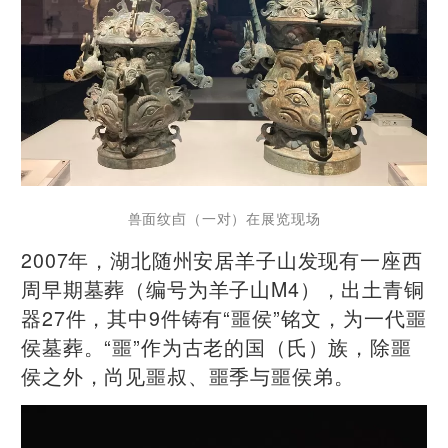
兽面纹卣（一对）在展览现场
2007年，湖北随州安居羊子山发现有一座西
周早期墓葬（编号为羊子山M4），出土青铜
器27件，其中9件铸有“噩侯”铭文，为一代噩
侯墓葬。“噩”作为古老的国（氏）族，除噩
侯之外，尚见噩叔、噩季与噩侯弟。