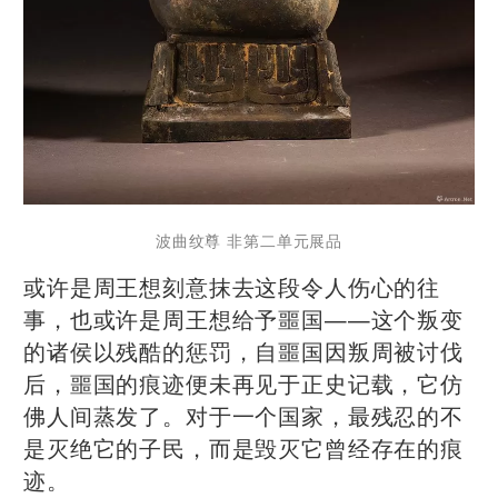
波曲纹尊 非第二单元展品
或许是周王想刻意抹去这段令人伤心的往
事，也或许是周王想给予噩国——这个叛变
的诸侯以残酷的惩罚，自噩国因叛周被讨伐
后，噩国的痕迹便未再见于正史记载，它仿
佛人间蒸发了。对于一个国家，最残忍的不
是灭绝它的子民，而是毁灭它曾经存在的痕
迹。