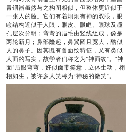
青铜器虽然与之构图相似，但整体更近似于
一张人的脸。它们有着炯炯有神的双眼，眼
睑结构近似于人眼，眼皮、眼眶、眼球及瞳
孔层次分明；弯弯的眉毛由竖线组成，像是
两轮新月；鼻部隆起，鼻翼圆且宽大，酷似
人的鼻子。因其既有兽面纹特征，又有类似
人面的写实，故学者们称之为“神面纹”。“神
面”眉眼弯弯，好似面带笑意，立体生动，栩
栩如生，被许多人笑称为“神秘的微笑”。