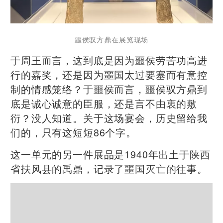
噩侯驭方鼎在展览现场
于周王而言，这到底是因为噩侯劳苦功高进
行的嘉奖，还是因为噩国太过要塞而有意控
制的情感笼络？于噩侯而言，噩侯驭方鼎到
底是诚心诚意的臣服，还是言不由衷的敷
衍？没人知道。关于这场宴会，历史留给我
们的，只有这短短86个字。
这一单元的另一件展品是1940年出土于陕西
省扶风县的禹鼎，记录了噩国灭亡的往事。