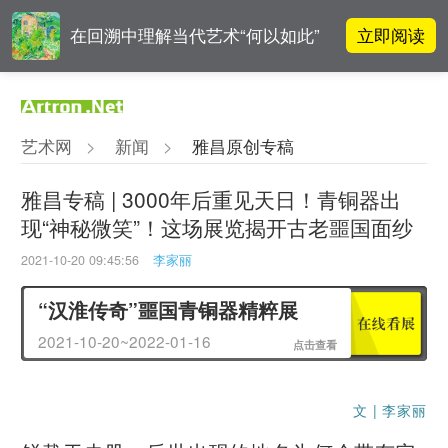
立即阅读
在回溯中理解当代艺术“何以如此”
雅昌指数 | 月度(2025年7月)策展人
立即阅读
影响力榜单
艺术网
>
新闻
>
雅昌原创专稿
李铁夫冯钢百领衔 作为群体的早期
立即阅读
粤籍留美艺术家
雅昌专稿 | 3000年后重见天日！青铜器出
现“神秘微笑”！这场展览揭开古老噩国面纱
立即阅读
翟莫梵：绘画少年的广阔天空
2021-10-20 09:45:56
李家丽
“汉淮传奇”噩国青铜器精粹展
2021-10-20~2022-01-16
点击查看
文 | 李家丽