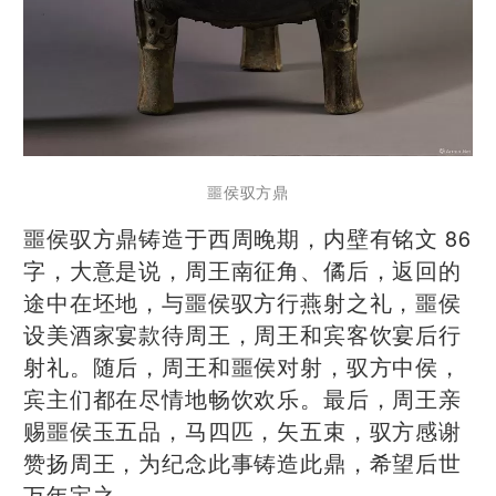
噩侯驭方鼎
噩侯驭方鼎铸造于西周晚期，内壁有铭文 86
字，大意是说，周王南征角、僪后，返回的
途中在坯地，与噩侯驭方行燕射之礼，噩侯
设美酒家宴款待周王，周王和宾客饮宴后行
射礼。随后，周王和噩侯对射，驭方中侯，
宾主们都在尽情地畅饮欢乐。最后，周王亲
赐噩侯玉五品，马四匹，矢五束，驭方感谢
赞扬周王，为纪念此事铸造此鼎，希望后世
万年宝之。