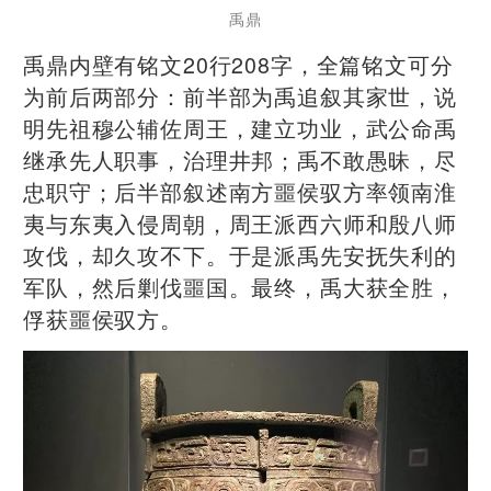
禹鼎
禹鼎内壁有铭文20行208字，全篇铭文可分
为前后两部分：前半部为禹追叙其家世，说
明先祖穆公辅佐周王，建立功业，武公命禹
继承先人职事，治理井邦；禹不敢愚昧，尽
忠职守；后半部叙述南方噩侯驭方率领南淮
夷与东夷入侵周朝，周王派西六师和殷八师
攻伐，却久攻不下。于是派禹先安抚失利的
军队，然后剿伐噩国。最终，禹大获全胜，
俘获噩侯驭方。