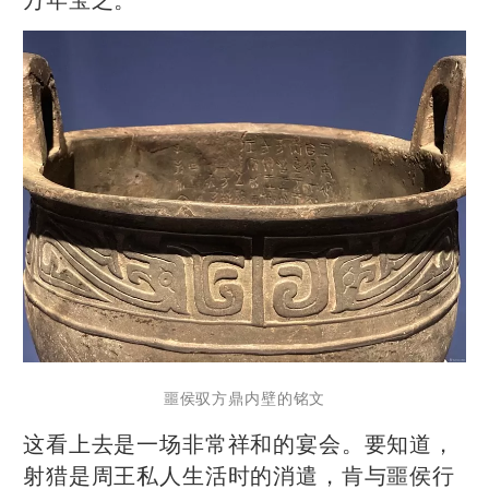
噩侯驭方鼎内壁的铭文
这看上去是一场非常祥和的宴会。要知道，
射猎是周王私人生活时的消遣，肯与噩侯行