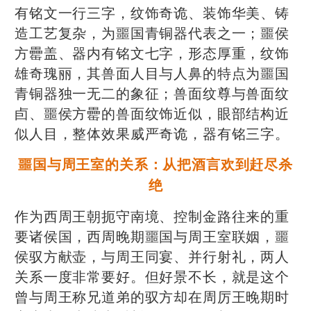
有铭文一行三字，纹饰奇诡、装饰华美、铸
造工艺复杂，为噩国青铜器代表之一；噩侯
方罍盖、器内有铭文七字，形态厚重，纹饰
雄奇瑰丽，其兽面人目与人鼻的特点为噩国
青铜器独一无二的象征；兽面纹尊与兽面纹
卣、噩侯方罍的兽面纹饰近似，眼部结构近
似人目，整体效果威严奇诡，器有铭三字。
噩国与周王室的关系：从把酒言欢到赶尽杀
绝
作为西周王朝扼守南境、控制金路往来的重
要诸侯国，西周晚期噩国与周王室联姻，噩
侯驭方献壶，与周王同宴、并行射礼，两人
关系一度非常要好。但好景不长，就是这个
曾与周王称兄道弟的驭方却在周厉王晚期时