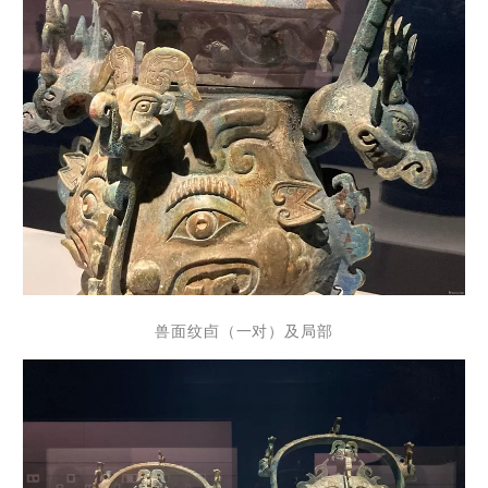
兽面纹卣（一对）及局部