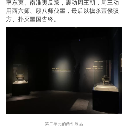
率东夷、南淮夷反叛，震动周王朝，周王动
用西六师、殷八师伐噩，最后以擒杀噩侯驭
方、扑灭噩国告终。
第二单元的两件展品