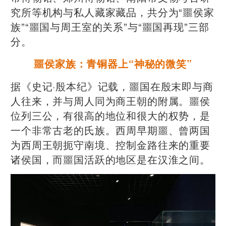
究所等机构与私人藏家藏品，共分为“噩侯家
族”“噩国与周王室的关系”与“噩国再现”三部
分。
噩侯家族：青铜器上“神秘的微笑”
据《史记·殷本纪》记载，噩国在殷末即与商
人往来，并与周人同为商王朝的附属。噩侯
位列三公，有很高的地位和很大的权势，是
一个非常古老的氏族。西周早期噩、曾两国
为西周王朝扼守南境、控制金路往来的重要
诸侯国，而噩国活跃的地区是在汉淮之间。