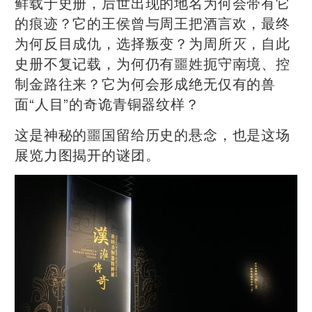
鲜载于史册，后世出现的地名为何会带有它
的痕迹？它的王侯曾与周王把酒言欢，最终
为何反目成仇，选择叛变？为周所灭，自此
史册不复记载，为何仍有噩姓扼守南境、控
制金路往来？它为何会形成绝无仅有的兽
面“人目”的奇诡青铜器纹样？
这是神秘的噩国留给历史的悬念，也是这场
展览力图揭开的谜团。