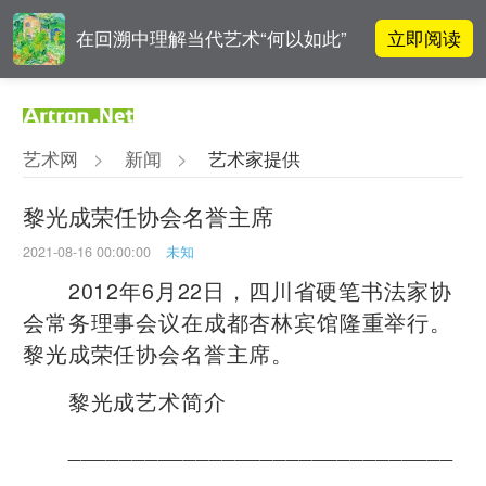
立即阅读
在回溯中理解当代艺术“何以如此”
对话 | “道法自然” 范一夫山水中的
立即阅读
破界与归真
艺术网
>
新闻
>
艺术家提供
对话 | 在开放和自由中确立艺术价
立即阅读
值
黎光成荣任协会名誉主席
2021-08-16 00:00:00
未知
阿拉里奥画廊上海转型：为何要成
立即阅读
为策展式艺术商业综合体？
2012年6月22日，四川省硬笔书法家协
会常务理事会议在成都杏林宾馆隆重举行。
黎光成荣任协会名誉主席。
黎光成艺术简介
______________________________
__________