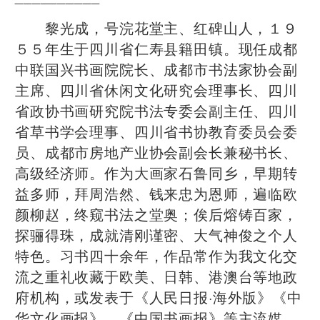
黎光成，号浣花堂主、红碑山人，１９
５５年生于四川省仁寿县籍田镇。现任成都
中联国兴书画院院长、成都市书法家协会副
主席、四川省休闲文化研究会理事长、四川
省政协书画研究院书法专委会副主任、四川
省草书学会理事、四川省书协教育委员会委
员、成都市房地产业协会副会长兼秘书长、
高级经济师。作为大画家石鲁同乡，早期转
益多师，拜周浩然、钱来忠为恩师，遍临欧
颜柳赵，终窥书法之堂奥；俟后熔铸百家，
探骊得珠，成就清刚谨密、大气神俊之个人
特色。习书四十余年，作品常作为我文化交
流之重礼收藏于欧美、日韩、港澳台等地政
府机构，或发表于《人民日报·海外版》《中
华文化画报》、《中国书画报》等主流媒