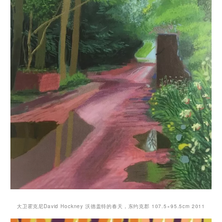
大卫霍克尼David Hockney 沃德盖特的春天，东约克郡 107.5×95.5cm 2011