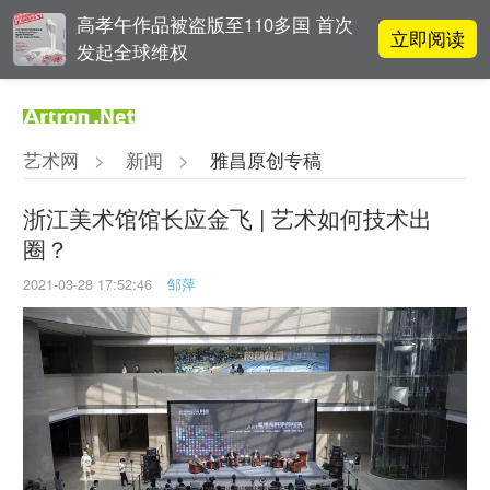
高孝午作品被盗版至110多国 首次
立即阅读
发起全球维权
雅昌指数 | 月度(2025年7月)策展人
立即阅读
影响力榜单
艺术网
>
新闻
>
雅昌原创专稿
对话 | 在开放和自由中确立艺术价
立即阅读
值
浙江美术馆馆长应金飞 | 艺术如何技术出
圈？
李铁夫冯钢百领衔 作为群体的早期
立即阅读
粤籍留美艺术家
2021-03-28 17:52:46
邹萍