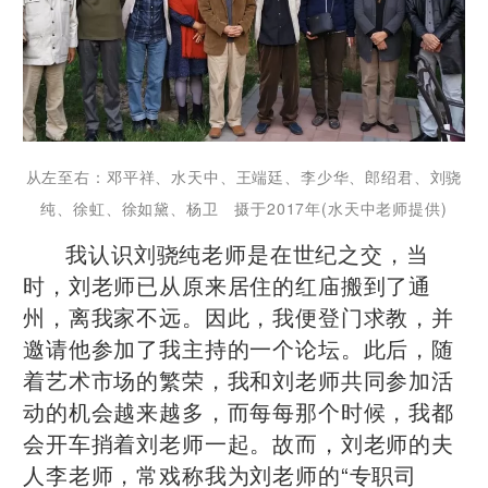
从左至右：邓平祥、水天中、王端廷、李少华、郎绍君、刘骁
纯、徐虹、徐如黛、杨卫 摄于2017年(水天中老师提供)
​我认识刘骁纯老师是在世纪之交，当
时，刘老师已从原来居住的红庙搬到了通
州，离我家不远。因此，我便登门求教，并
邀请他参加了我主持的一个论坛。此后，随
着艺术市场的繁荣，我和刘老师共同参加活
动的机会越来越多，而每每那个时候，我都
会开车捎着刘老师一起。故而，刘老师的夫
人李老师，常戏称我为刘老师的“专职司