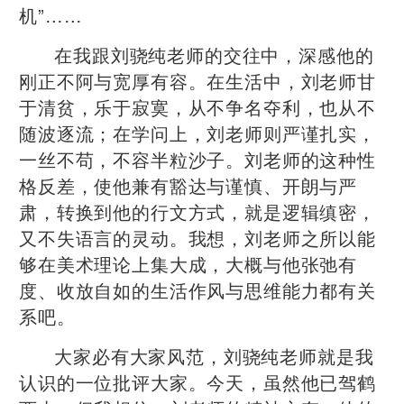
机”……
在我跟刘骁纯老师的交往中，深感他的
刚正不阿与宽厚有容。在生活中，刘老师甘
于清贫，乐于寂寞，从不争名夺利，也从不
随波逐流；在学问上，刘老师则严谨扎实，
一丝不苟，不容半粒沙子。刘老师的这种性
格反差，使他兼有豁达与谨慎、开朗与严
肃，转换到他的行文方式，就是逻辑缜密，
又不失语言的灵动。我想，刘老师之所以能
够在美术理论上集大成，大概与他张弛有
度、收放自如的生活作风与思维能力都有关
系吧。
大家必有大家风范，刘骁纯老师就是我
认识的一位批评大家。今天，虽然他已驾鹤