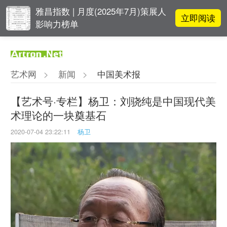
雅昌指数 | 月度(2025年7月)策展人
立即阅读
影响力榜单
对话 | “道法自然” 范一夫山水中的
立即阅读
破界与归真
艺术网
>
新闻
>
中国美术报
对话 | 在开放和自由中确立艺术价
立即阅读
值
【艺术号·专栏】杨卫：刘骁纯是中国现代美
术理论的一块奠基石
阿拉里奥画廊上海转型：为何要成
立即阅读
为策展式艺术商业综合体？
2020-07-04 23:22:11
杨卫