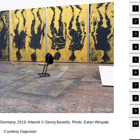
1
2
3
4
5
6
7
8
9
 Germany, 2019. Artwork © Georg Baselitz. Photo: Ealan Wingate.
10
Courtesy Gagosian