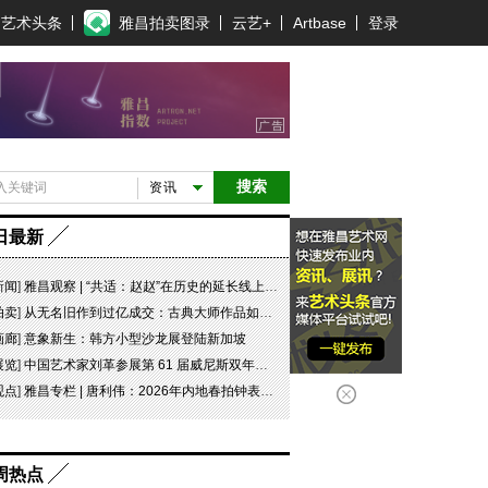
艺术头条
雅昌拍卖图录
云艺+
Artbase
登录
搜索
资讯
日最新
新闻
]
雅昌观察 | “共适：赵赵”在历史的延长线上，探寻可能
拍卖
]
从无名旧作到过亿成交：古典大师作品如何完成价值重估
画廊
]
意象新生：韩方小型沙龙展登陆新加坡
展览
]
中国艺术家刘革参展第 61 届威尼斯双年展坦桑尼亚国家馆特别项目“日记 #07 此即象征！”
观点
]
雅昌专栏 | 唐利伟：2026年内地春拍钟表市场观察 赛道重构、圈层分化与收藏逻辑迭代
周热点