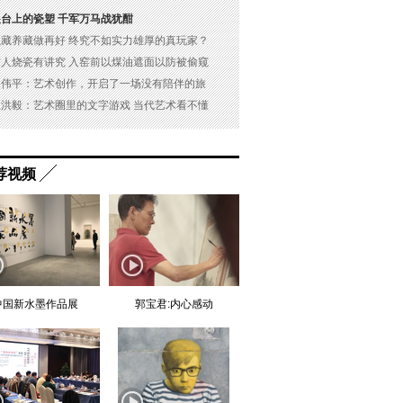
展台上的瓷塑 千军万马战犹酣
以藏养藏做再好 终究不如实力雄厚的真玩家？
古人烧瓷有讲究 入窑前以煤油遮面以防被偷窥
吴伟平：艺术创作，开启了一场没有陪伴的旅
杜洪毅：艺术圈里的文字游戏 当代艺术看不懂
荐视频
中国新水墨作品展
郭宝君:内心感动