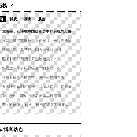
行榜
闻
拍卖
画廊
展览
陈履生：女性在中国绘画史中的表现与发展
雅昌月度展览推荐｜阳春三月，一起去博物
雅昌快讯 | “马蒂斯中国大展或将取消
现场 | 2022范炳南师生展第六回：
陈履生：革命历史绘画中的巾帼（2）
雅昌专稿｜奈良美智：保持纯粹和内省
著名雕塑家刘艺杰作品《飞龙在天》在西安
“50 绝美—御宋”五大名窑珍品展展期
守护诚信 致力传承，雅昌鉴证备案以领先
坛/博客热点