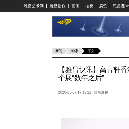
雅昌艺术网
雅昌指数
画廊
拍卖
展览
雅昌课堂
新闻
独家
正文
【雅昌快讯】高古轩香
个展“数年之后”
2020-05-07 17:13:22
雅昌发布