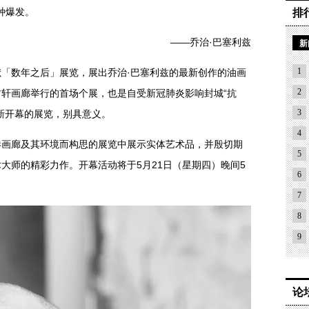
种爆发。
排
——乔治·巴塞利兹
新
1
「数年之后」展览，展出乔治·巴塞利兹的最新创作的油画
2
轩画廊举行的首场个展，也是自受新冠肺炎影响封城“抗
3
新开幕的展览，别具意义。
4
港画廊及其环境而构思的展览中展示实体艺术品，并殷切期
5
大师的精彩力作。开幕活动将于5月21日（星期四）晚间5
6
7
8
9
论