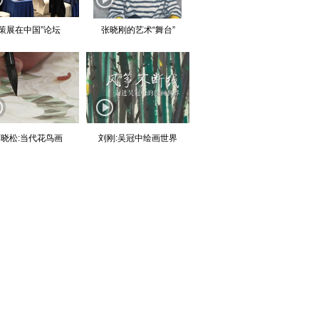
“策展在中国”论坛
张晓刚的艺术“舞台”
晓松:当代花鸟画
刘刚:吴冠中绘画世界