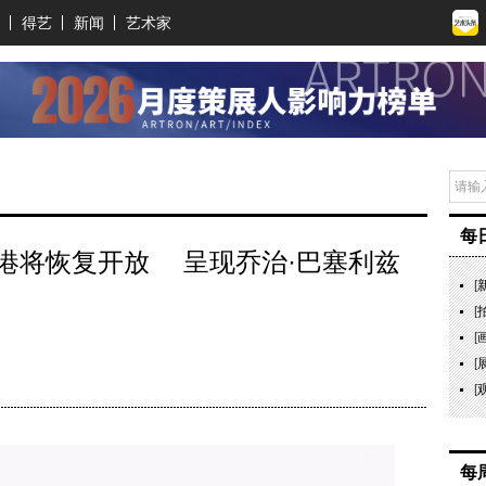
得艺
新闻
艺术家
每
港将恢复开放 呈现乔治·巴塞利兹
[
[
[
[
[
每