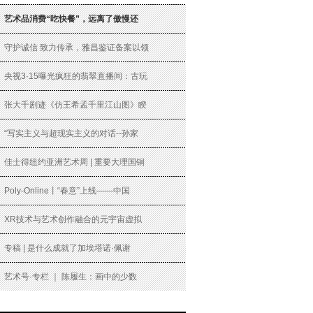
艺术品消费“吃快餐”，远离了傲慢还
守护诚信 致力传承，雅昌鉴证备案以领
央视3·15曝光疯狂的翡翠直播间：古玩
张大千剧迹《仿王希孟千里江山图》睽
“写实主义与超现实主义的对话--孙家
佳士得纽约亚洲艺术周 | 重要大理国铜
Poly-Online丨“春意”上线——中国
XR技术与艺术创作融合的元宇宙虚拟
专稿 | 是什么成就了加埃塔诺·佩谢
艺术号·专栏 ｜ 陈履生：画中的少数