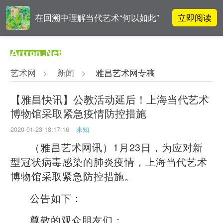
立即阅读
在回溯中理解当代艺术“何以如此”
对话 | “道法自然” 范一夫山水中的
立即阅读
破界与归真
艺术网
>
新闻
>
雅昌艺术网专稿
对话 | 在开放和自由中确立艺术价
立即阅读
值
【雅昌快讯】公教活动延后！上海当代艺术
博物馆采取紧急疫情防控措施
李铁夫冯钢百领衔 作为群体的早期
立即阅读
粤籍留美艺术家
2020-01-23 18:17:16
未知
（雅昌艺术网讯）1月23日，为应对
新
型冠状病毒感染的肺炎疫情，
上海当代艺术
博物馆采取紧急防控措施。
公告如下：
尊敬的观众朋友们：