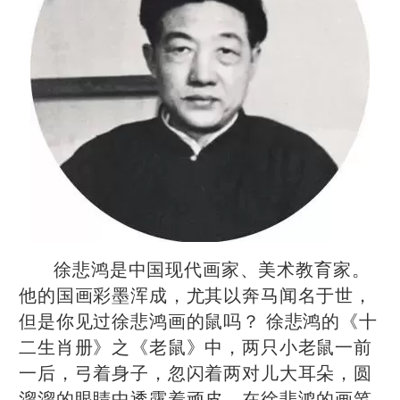
徐悲鸿是中国现代画家、美术教育家。
他的国画彩墨浑成，尤其以奔马闻名于世，
但是你见过徐悲鸿画的鼠吗？ 徐悲鸿的《十
二生肖册》之《老鼠》中，两只小老鼠一前
一后，弓着身子，忽闪着两对儿大耳朵，圆
溜溜的眼睛中透露着顽皮。在徐悲鸿的画笔