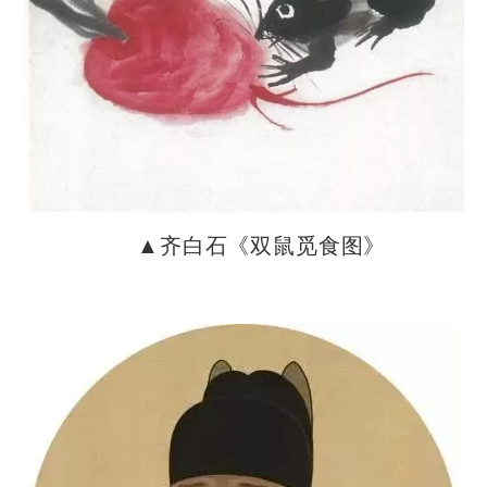
▲齐白石《双鼠觅食图》