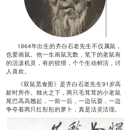
1864年出生的齐白石老先生不仅属鼠，
也爱画鼠。他一生画鼠无数，笔下的老鼠有
的活泼机灵，有的狡猾，个个生动鲜活，讨
人喜欢。
《双鼠觅食图》是齐白石老先生91岁高
龄时所作。烛火之下，两只毛茸茸的小老鼠
尾巴高高翘起，一前一后，一边玩耍，一边
争夺着两只红彤彤的萝卜，真是活灵活现。