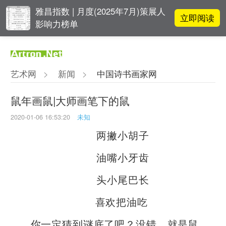
雅昌指数 | 月度(2025年7月)策展人
立即阅读
影响力榜单
李铁夫冯钢百领衔 作为群体的早期
立即阅读
粤籍留美艺术家
艺术网
>
新闻
>
中国诗书画家网
OCAT上海馆：参与构建上海艺术生
立即阅读
态的十年
鼠年画鼠|大师画笔下的鼠
2020-01-06 16:53:20
未知
春雨斋主人房茂梁：“好运气”的90
立即阅读
后古玩经纪人
两撇小胡子
油嘴小牙齿
头小尾巴长
喜欢把油吃
你一定猜到谜底了吧？没错，就是鼠。