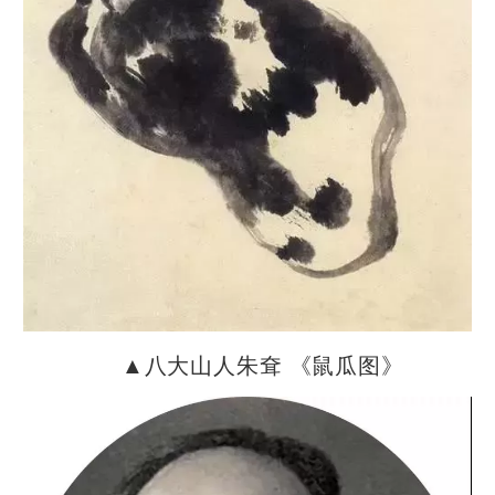
▲八大山人朱耷 《鼠瓜图》