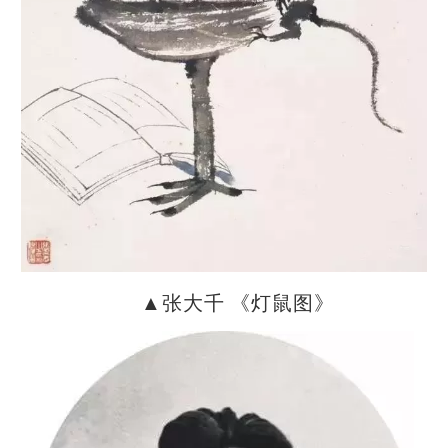
▲张大千 《灯鼠图》