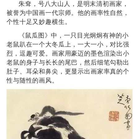
朱耷，号八大山人，是明末清初画家，
被誉为中国画一代宗师。他的画率性自然，
个性十足又妙趣横生。
《鼠瓜图》中，一只目光炯炯有神的小
老鼠趴在一个大冬瓜上，一大一小，对比强
烈，逗趣可爱。画家用豪迈的墨色渲染出小
老鼠的身子与长长的尾巴，然后细笔勾勒出
肚子、耳朵和鼻尖，更显示出画家率真的个
性与随性的画风。