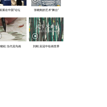
“策展在中国”论坛
张晓刚的艺术“舞台”
晓松:当代花鸟画
刘刚:吴冠中绘画世界