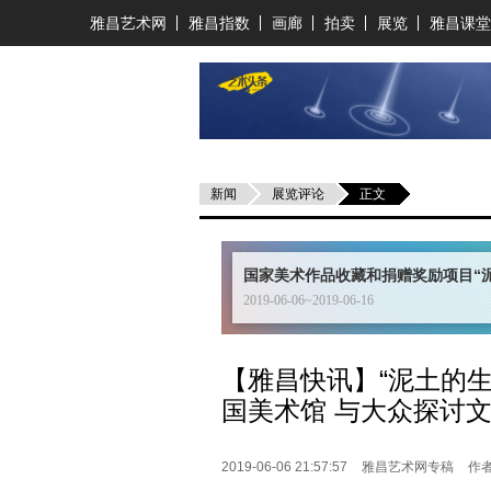
雅昌艺术网
雅昌指数
画廊
拍卖
展览
雅昌课堂
新闻
展览评论
正文
国家美术作品收藏和捐赠奖励项目“
2019-06-06~2019-06-16
【雅昌快讯】“泥土的
国美术馆 与大众探讨
2019-06-06 21:57:57
雅昌艺术网专稿
作