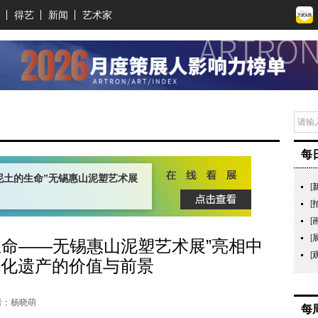
得艺
新闻
艺术家
每
泥土的生命”无锡惠山泥塑艺术展
[
[
[
[
生命——无锡惠山泥塑艺术展”亮相中
[
文化遗产的价值与前景
者：杨晓萌
每