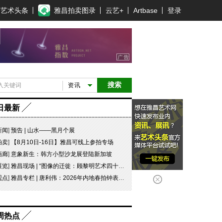
艺术头条
雅昌拍卖图录
云艺+
Artbase
登录
搜索
资讯
日最新
新闻
]
预告 | 山水——黑月个展
拍卖
]
【8月10日-16日】雅昌可线上参拍专场
画廊
]
意象新生：韩方小型沙龙展登陆新加坡
展览
]
雅昌现场 | “图像的迁徙：顾黎明艺术四十年” 一场回望与再出发
观点
]
雅昌专栏 | 唐利伟：2026年内地春拍钟表市场观察 赛道重构、圈层分化与收藏逻辑迭代
周热点