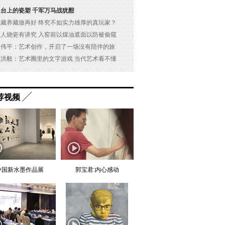
展台上的瓷塑 千军万马战犹酣
以藏养藏做再好 终究不如实力雄厚的真玩家？
古人烧瓷有讲究 入窑前以煤油遮面以防被偷窥
吴伟平：艺术创作，开启了一场没有陪伴的旅
杜洪毅：艺术圈里的文字游戏 当代艺术看不懂
荐视频
中国新水墨作品展
郭宝君:内心感动