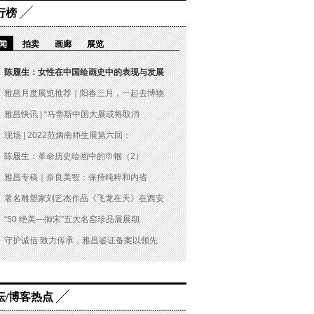
行榜
闻
拍卖
画廊
展览
陈履生：女性在中国绘画史中的表现与发展
雅昌月度展览推荐｜阳春三月，一起去博物
雅昌快讯 | “马蒂斯中国大展或将取消
现场 | 2022范炳南师生展第六回：
陈履生：革命历史绘画中的巾帼（2）
雅昌专稿｜奈良美智：保持纯粹和内省
著名雕塑家刘艺杰作品《飞龙在天》在西安
“50 绝美—御宋”五大名窑珍品展展期
守护诚信 致力传承，雅昌鉴证备案以领先
坛/博客热点