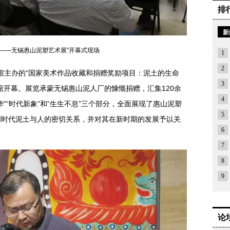
排
新
命——无锡惠山泥塑艺术展”开幕式现场
1
2
术馆主办的“国家美术作品收藏和捐赠奖励项目：泥土的生命
3
馆开幕。展览承蒙无锡惠山泥人厂的慷慨捐赠，汇集120余
4
”“时代新象”和“生生不息”三个部分，全面展现了惠山泥塑
5
明时代泥土与人的密切关系，并对其在新时期的发展予以关
6
7
8
9
论