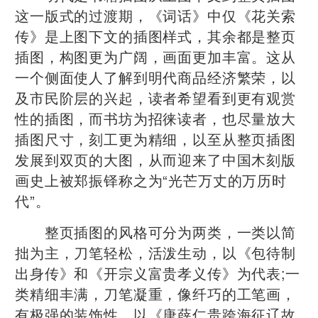
这一版式的过渡期，《词话》中仅《花关索
传》是上图下文的插图样式，其余都是整页
插图，构图更为广阔，画面更加丰富。这从
一个侧面使人了解到明代商品经济繁荣，以
及市民阶层的兴起，读者希望看到更有观赏
性的插图，而书坊为招徕读者，也尽量放大
插图尺寸，刻工更为精细，以至从整页插图
发展到双页的大图，从而迎来了中国木刻版
画史上被郑振铎称之为“光芒万丈的万历时
代”。
整页插图的风格可分为两类，一类以简
拙为主，刀笔轻松，活泼生动，以《包待制
出身传》和《开宗义富贵孝义传》为代表;一
类精细丰满，刀笔凝重，像纤巧的工笔画，
有极强的装饰性，以《唐薛仁贵跨海征辽故