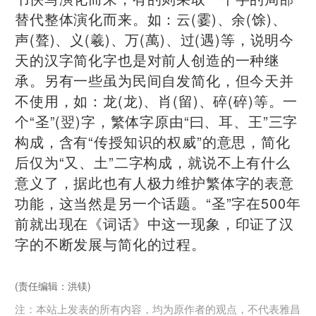
替代整体演化而来。如：云(霎)、余(馀)、
声(聱)、义(羲)、万(萬)、过(遇)等，说明今
天的汉字简化字也是对前人创造的一种继
承。另有一些虽为民间自发简化，但今天并
不使用，如：龙(龙)、肖(留)、碎(碎)等。一
个“圣”(翌)字，繁体字原由“曰、耳、王”三字
构成，含有“传授知识的权威”的意思，简化
后仅为“又、土”二字构成，就说不上有什么
意义了，据此也有人极力维护繁体字的表意
功能，这当然是另一个话题。“圣”字在500年
前就出现在《词话》中这一现象，印证了汉
字的不断发展与简化的过程。
(责任编辑：洪镁)
注：本站上发表的所有内容，均为原作者的观点，不代表雅昌