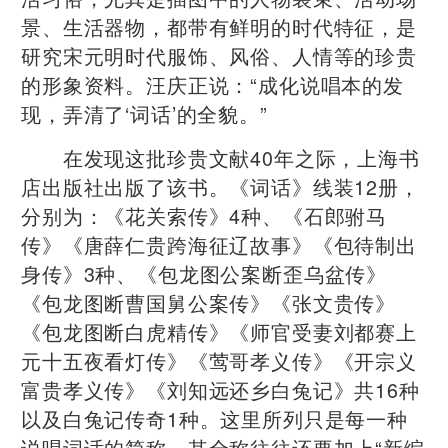
景、生活器物，都带有鲜明的时代特征，是
研究宋元明时代服饰、风俗、人情等的珍贵
的形象资料。汪庆正说：“成化说唱本的发
现，弄清了‘词话’的全貌。”
在发现这批珍贵文献40年之际，上海书
店出版社出版了该书。《词话》线装12册，
分别为：《花关索传》4种、《石郎驸马
传》《唐薛仁贵跨海征辽故事》《包待制出
身传》3种、《包龙图公案断歪乌盆传》
《包龙图断曹国舅公案传》《张文贵传》
《包龙图断白虎精传》《师官受妻刘都赛上
元十五夜看灯传》《莺哥孝义传》《开宗义
富贵孝义传》《刘知远还乡白兔记》共16种
以及白兔记传奇1种。这里所列只是每一种
说唱词话的简称，其全称往往还要加上“新编