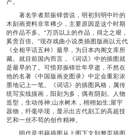
产。
著名学者郑振铎曾说，明初到明中叶的
木刻画资料非常稀少，主要原因是这个时期
的作品不多。“万历以上的作品，得之之艰，
奚啻百倍。”现存戏曲小说类插图版画以元代
《全相平话五种》最早，为日本内阁文库所
藏。就目前国内而言，《词话》中的插图就
是最早的了。可惜郑振铎壮年早逝，不然在
他的名著《中国版画史图录》中定会重彩浓
墨地记上一笔。《词话》的插图风格，属传
统写实线描画，阳刻为多，偶有阴刻。人物
造型，生动传神;山水树木，栩栩如生;屋宇
器物，纤毫毕现，显示出古代刻工的高超技
艺和一丝不苟的创作精神。
明代是书籍插图从上图下文到整页插图