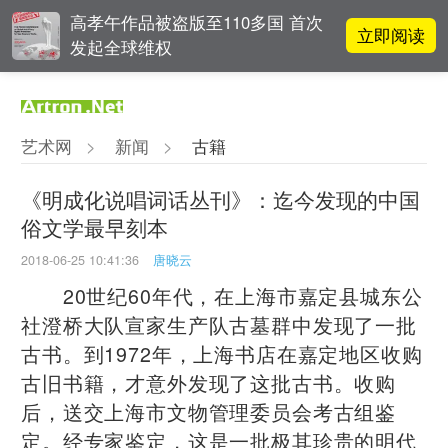
高孝午作品被盗版至110多国 首次
立即阅读
发起全球维权
对话 | “道法自然” 范一夫山水中的
立即阅读
破界与归真
艺术网
>
新闻
>
古籍
阿拉里奥画廊上海转型：为何要成
立即阅读
为策展式艺术商业综合体？
《明成化说唱词话丛刊》：迄今发现的中国
俗文学最早刻本
吕晓：北京画院两个中心十年 跨学
立即阅读
科带来齐白石研究新突破
2018-06-25 10:41:36
唐晓云
20世纪60年代，在上海市嘉定县城东公
社澄桥大队宣家生产队古墓群中发现了一批
古书。到1972年，上海书店在嘉定地区收购
古旧书籍，才意外发现了这批古书。收购
后，送交上海市文物管理委员会考古组鉴
定。经专家鉴定，这是一批极其珍贵的明代