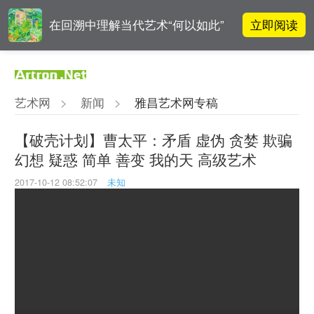
立即阅读
在回溯中理解当代艺术“何以如此”
对话 | 在开放和自由中确立艺术价
立即阅读
值
艺术网
>
新闻
>
雅昌艺术网专稿
张瀚文：以物质媒介具象化精神世
立即阅读
界
【破壳计划】曹太平：矛盾 虚伪 贪婪 欺骗
幻想 疑惑 简单 善变 我的天 高级艺术
立即阅读
翟莫梵：绘画少年的广阔天空
2017-10-12 08:52:07
未知